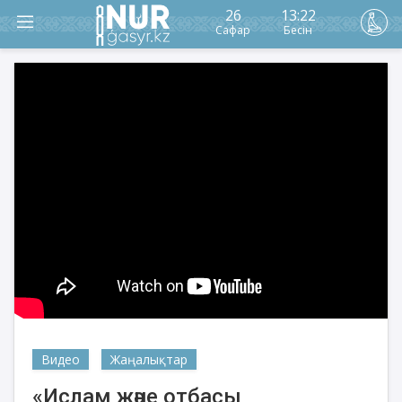
26
13:22
Сафар
Бесін
Видео
Жаңалықтар
«Ислам және отбасы