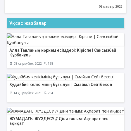
08 мамыр 2025
Ұқсас жазбалар
Алла Тағаланың көркем есімдері: Кіріспе | Сансызбай
Құрбанұлы
08 қыркүйек 2022
198
Худайбия келісімінің бұзылуы | Смайыл Сейтбеков
14 қыркүйек 2021
284
ЖҰМАДАҒЫ ЖҮЗДЕСУ // Діни таным: Ақпарат пен
ақиқат