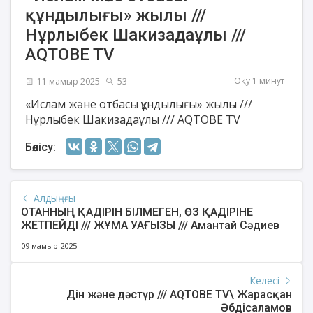
құндылығы» жылы ///
Нұрлыбек Шакизадаұлы ///
AQTOBE TV
Оқу 1 минут
11 мамыр 2025
53
«Ислам және отбасы құндылығы» жылы ///
Нұрлыбек Шакизадаұлы /// AQTOBE TV
Бөлісу:
Алдыңғы
ОТАННЫҢ ҚАДІРІН БІЛМЕГЕН, ӨЗ ҚАДІРІНЕ
ЖЕТПЕЙДІ /// ЖҰМА УАҒЫЗЫ /// Амантай Сәдиев
09 мамыр 2025
Келесі
Дін және дәстүр /// AQTOBE TV\ Жарасқан
Әбдісаламов