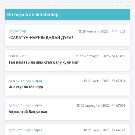
Көп оқылған жазбалар
Мақалалар
28 маусым 2025
114353
«САЛАТУН-НАРИЯ» ҚАНДАЙ ДҰҒА?
Жаңалықтар
22 желтоқсан 2025
68491
Таң намазына ұйықтап қалу күнә ма?
Қазақстан қарилары
01 қазан 2020
67504
Инаятулла Мансур
Қазақстан қарилары
20 қыркүйек 2020
67204
Ақжолтай Бақытжан
Қазақстан қарилары
01 қазан 2020
66872