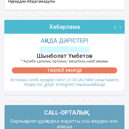
Нуриддин Абдусамадұлы
Хабарлама
АҚИДА ДӘРІСТЕРІ
Шынболат Үмбетов
""Ақтөбе қалалық орталық" мешітінің наиб имамы
ТІКЕЛЕЙ ЭФИРДЕ
Аптаның сенбі күндері сағат 21:00 (Ақтөбе уақытымен)
Біздің nur_gasyr Instagram парақшамызда
CALL-ОРТАЛЫҚ
Барлық діни сұрақтарға жауапты осы жерден ала-
аласыз