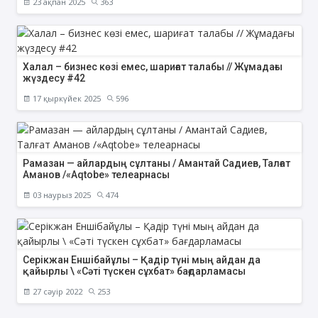
23 ақпан 2025
363
Халал – бизнес көзі емес, шариғат талабы // Жұмадағы
жүздесу #42
17 қыркүйек 2025
596
Рамазан — айлардың сұлтаны / Амантай Садиев, Талғат
Аманов /«Аqtobe» телеарнасы
03 наурыз 2025
474
Серікжан Еншібайұлы – Қадір түні мың айдан да
қайырлы \ «Сәті түскен сұхбат» бағдарламасы
27 сәуір 2022
253