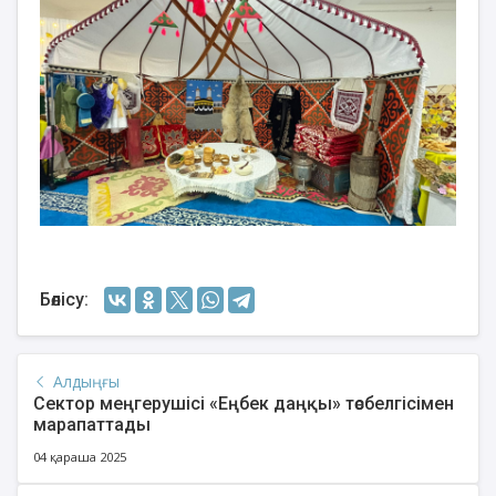
Бөлісу:
Алдыңғы
Сектор меңгерушісі «Еңбек даңқы» төсбелгісімен
марапаттады
04 қараша 2025