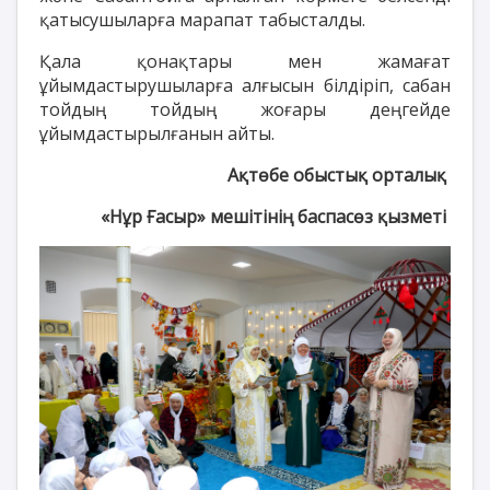
қатысушыларға марапат табысталды.
Қала қонақтары мен жамағат
ұйымдастырушыларға алғысын білдіріп, сабан
тойдың тойдың жоғары деңгейде
ұйымдастырылғанын айты.
Ақтөбе обыстық орталық
«Нұр Ғасыр» мешітінің баспасөз қызметі