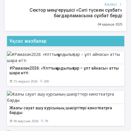
Келесі
Сектор меңгерушісі «Сәті түскен сұхбат»
бағдарламасына сұхбат берді
04 қараша 2025
Ұқсас жазбалар
#Рамазан2026: «Ұлттық құндылықтар – ұлт айнасы» атты
шара өтті
15 наурыз 2026
200
Жазғы сауат ашу курсының шәкірттері кинотеатрға
барды
06 маусым 2026
79