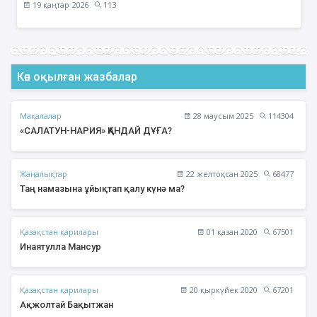
19 қаңтар 2026
113
Көп оқылған жазбалар
Мақалалар
28 маусым 2025
114304
«САЛАТУН-НАРИЯ» ҚАНДАЙ ДҰҒА?
Жаңалықтар
22 желтоқсан 2025
68477
Таң намазына ұйықтап қалу күнә ма?
Қазақстан қарилары
01 қазан 2020
67501
Инаятулла Мансур
Қазақстан қарилары
20 қыркүйек 2020
67201
Ақжолтай Бақытжан