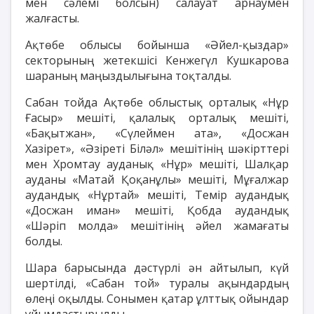
мен сәлемі болсын) салауат арнаумен
жалғасты.
Ақтөбе облысы бойынша «Әйел-қыздар»
секторының жетекшісі Кенжегүл Кушкарова
шараның маңыздылығына тоқталды.
Сабан тойда Ақтөбе облыстық орталық «Нұр
Ғасыр» мешіті, қалалық орталық мешіті,
«Бақытжан», «Сүлеймен ата», «Досжан
Хазірет», «Әзіреті Біләл» мешітінің шәкірттері
мен Хромтау ауданық «Нұр» мешіті, Шалқар
ауданы «Матай Қоқанұлы» мешіті, Мұғалжар
аудандық «Нұртай» мешіті, Темір аудандық
«Досжан иман» мешіті, Қобда аудандық
«Шәріп молда» мешітінің әйел жамағаты
болды.
Шара барысында дәстүрлі ән айтылып, күй
шертілді, «Сабан той» туралы ақындардың
өлеңі оқылды. Сонымен қатар ұлттық ойындар
ұйымдастырылды.