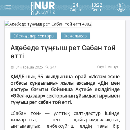
24
13:22
Сафар
Бесін
Әйел-қыздар секторы
Жаңалықтар
Ақтөбеде тұңғыш рет Сабан той
өтті
Оқу 1 минут
04 қараша 2025
347
ҚМДБ-ның 35 жылдығына орай «Ислам және
отбасы құндылығы» жылы аясында «Дін мен
дәстүр» бағыты бойынша Ақтөбе өкілдігінде
«Әйел-қыздар» секторының ұйымдастыруымен
тұңғыш рет сабан той өтті.
«Сабан той» — ұлттық салт-дәстүр ішінде
жомарттық пен қайырымдылықтың
ынтымақтық, еңбексүйгіш елдің тағы бір