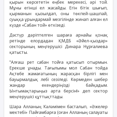
қырын көрсететін еңбек мерекесі, әрі той.
Мұны егінші ел жасайды. Егін бітік шығып,
қырманын қызылдап, оны төкпей-шашпай,
суыққа ұрындармай мезгілінде жинап алған ел
күзде «Сабан той» өткізеді.
Дәстүр дәріптелген шараға арнайы қонақ
ретінде елордадан ҚМДБ «Әйел-қыздар»
секторының меңгерушісі Динара Нұрғалиева
қатысты.
"Алғаш рет сабан тойға қатысып отырмын.
Ерекше ұнады. Тағылымы мол Сабан тойда
Ақтөбе жамағатының жарасқан бірлігі мен
бауырмалдық лебі сезіледі. Көрмеден шебер
жандар екендеріңізді байқадым.
Ынтымақтарыңыз арта берсін!» деп сектор
меңгерушісі құттықттады.
Шара Алланың Кәләмімен басталып, «Әжелер
мектебі» Пайғамбарға (оған Алланың салауаты