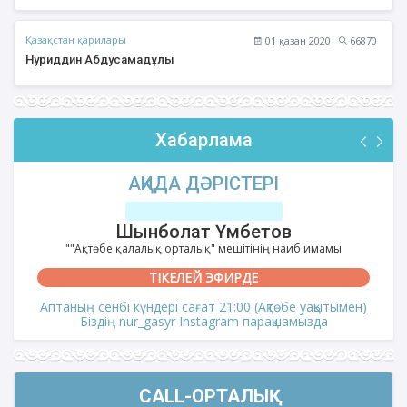
Қазақстан қарилары
01 қазан 2020
66870
Нуриддин Абдусамадұлы
Хабарлама
АҚИДА ДӘРІСТЕРІ
Шынболат Үмбетов
""Ақтөбе қалалық орталық" мешітінің наиб имамы
ТІКЕЛЕЙ ЭФИРДЕ
Аптаның сенбі күндері сағат 21:00 (Ақтөбе уақытымен)
Біздің nur_gasyr Instagram парақшамызда
CALL-ОРТАЛЫҚ