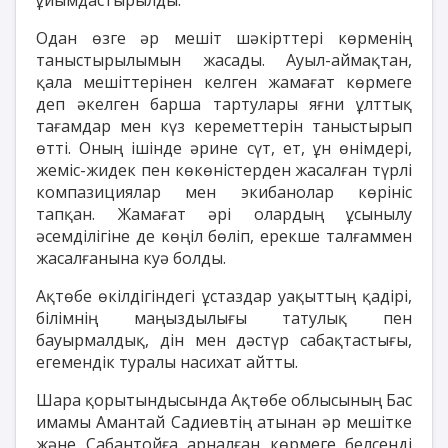
Одан өзге әр мешіт шәкірттері көрменің
таныстырылымын жасады. Ауыл-аймақтан,
қала мешіттерінен келген жамағат көрмеге
деп әкелген барша тартулары яғни ұлттық
тағамдар мен күз кереметтерін таныстырып
өтті. Оның ішінде әрине сүт, ет, ұн өнімдері,
жеміс-жидек пен көкөністерден жасалған түрлі
компазициялар мен экибанолар көрініс
тапқан. Жамағат әрі олардың ұсынылу
әсемділігіне де көңіл бөліп, ерекше талғаммен
жасалғанына куә болды.
Ақтөбе өкілдігіндегі ұстаздар уақыттың қадірі,
білімнің маңыздылығы татулық пен
бауырмалдық, дін мен дәстүр сабақтастығы,
егемендік туралы насихат айтты.
Шара қорытындысында Ақтөбе облысының Бас
имамы Амантай Садиевтің атынан әр мешітке
және Сабантойға арналған көрмеге белсенді