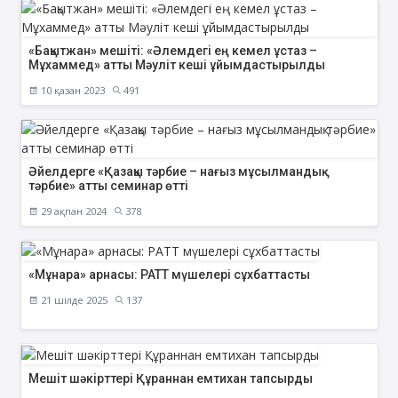
«Бақытжан» мешіті: «Әлемдегі ең кемел ұстаз –
Мұхаммед» атты Мәуліт кеші ұйымдастырылды
10 қазан 2023
491
Әйелдерге «Қазақы тәрбие – нағыз мұсылмандық
тәрбие» атты семинар өтті
29 ақпан 2024
378
«Мұнара» арнасы: РАТТ мүшелері сұхбаттасты
21 шілде 2025
137
Мешіт шәкірттері Құраннан емтихан тапсырды