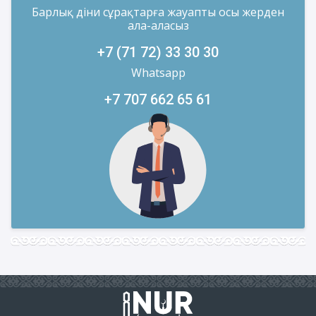
Барлық діни сұрақтарға жауапты осы жерден
ала-аласыз
+7 (71 72) 33 30 30
Whatsapp
+7 707 662 65 61