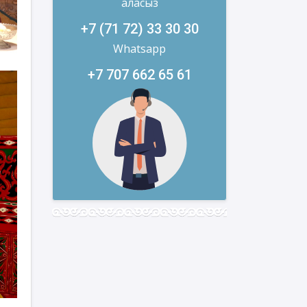
аласыз
+7 (71 72) 33 30 30
Whatsapp
+7 707 662 65 61