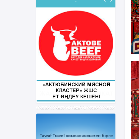
-
ФИҚҺ ДӘРІСТЕРІ
Нұрбол Смағұлов
""Нұр Ғасыр" облыстық мешітінің
наиб имамы
ТІКЕЛЕЙ ЭФИРДЕ
Аптаның сәрсенбі күндері сағат
21:00 (Ақтөбе уақытымен)
Біздің nur_gasyr Instagram
парақшамызда