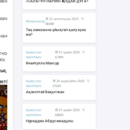
мен
«САЛАТУН-НАРИЯ» ҚАНДАЙ ДҰҒА?
ман
22 желтоқсан 2025
Жаңалықтар
68468
Таң намазына ұйықтап қалу күнә
ма?
нан
тно
Қазақстан
01 қазан 2020
қарилары
67499
із.
Инаятулла Мансур
лық
меті
Қазақстан
20 қыркүйек 2020
жолтай Бақытжан
Әбішев Қуаныш
қарилары
67200
Тоқсанбайұлы
Ақжолтай Бақытжан
Қазақстан
01 қазан 2020
қарилары
66869
Нуриддин Абдусамадұлы