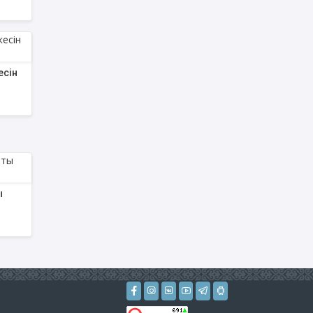
есін
ы