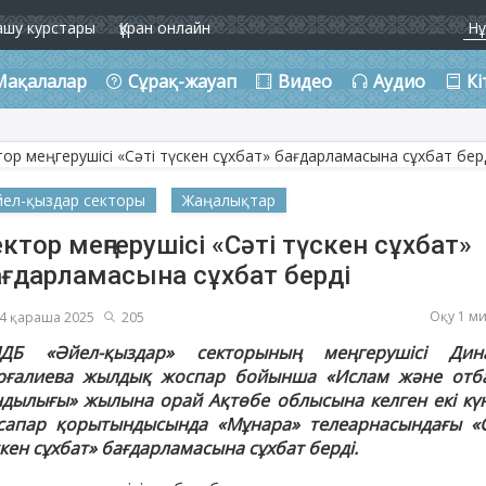
ашу курстары
Құран онлайн
Мақалалар
Сұрақ-жауап
Видео
Аудио
Кі
йел-қыздар секторы
Жаңалықтар
ктор меңгерушісі «Сәті түскен сұхбат»
ағдарламасына сұхбат берді
Оқу 1 м
4 қараша 2025
205
ДБ «Әйел-қыздар» секторының меңгерушісі Дин
рғалиева жылдық жоспар бойынша «Ислам және отб
ндылығы» жылына орай Ақтөбе облысына келген екі күн
 сапар қорытындысында «Мұнара» телеарнасындағы «С
кен сұхбат» бағдарламасына сұхбат берді.