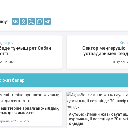
ісу:
лдыңғы
Кел
өбеде тұңғыш рет Сабан
Сектор меңгерушісі 
өтті
ұстаздарымен кезд
раша 2025
05 қараш
ас жазбалар
 мешіттеріне арналған жылдық
тынды жиын өтті
Ақтөбе: «Имани жаз» сауат а
курсының ІІ кезеңінде 70 шәк
араша 2025
215
оқыды