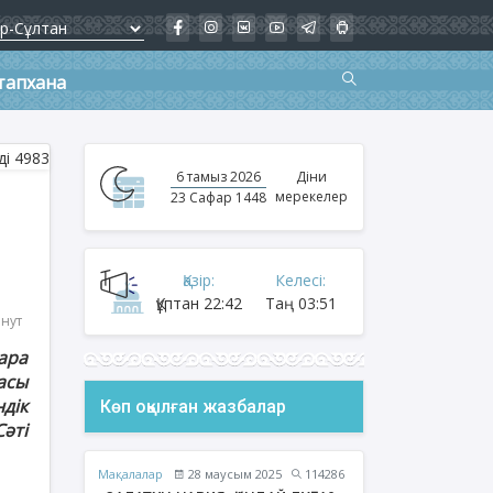
тапхана
6 тамыз 2026
Діни
мерекелер
23 Сафар 1448
Қазір:
Келесі:
Құптан
22:42
Таң
03:51
инут
ара
асы
дік
Көп оқылған жазбалар
әті
Мақалалар
28 маусым 2025
114286