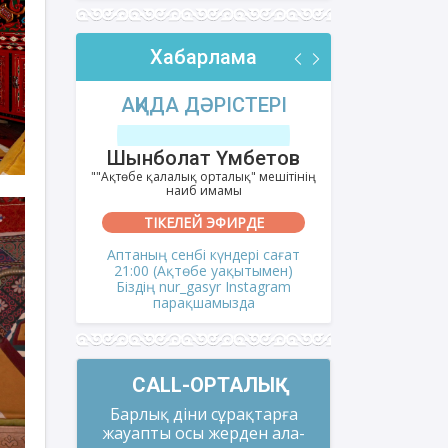
Хабарлама
РІ
АҚИДА ДӘРІСТЕРІ
ФИҚҺ 
лов
Шынболат Үмбетов
Нұрбо
ітінің
""Ақтөбе қалалық орталық" мешітінің
""Нұр Ғасыр"
наиб имамы
на
ТІКЕЛЕЙ ЭФИРДЕ
ТІКЕ
і сағат
Аптаның сенбі күндері сағат
Аптаның сәрс
мен)
21:00 (Ақтөбе уақытымен)
21:00 (Ақ
gram
Біздің nur_gasyr Instagram
Біздің nu
парақшамызда
пар
CALL-ОРТАЛЫҚ
Барлық діни сұрақтарға
жауапты осы жерден ала-