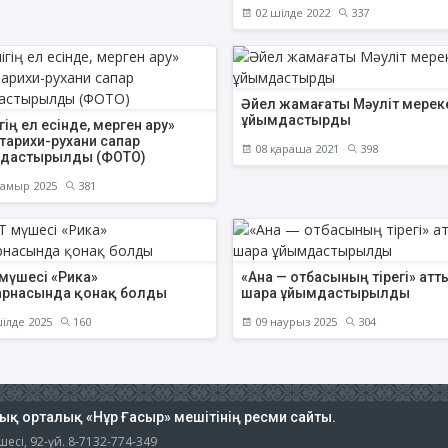
02 шілде 2022
337
Әйел жамағаты Мәуліт мерек
ұйымдастырды
гің ел есінде, мерген ару»
тарихи-рухани сапар
08 қараша 2021
398
дастырылды (ФОТО)
амыр 2025
381
 мүшесі «Рика»
«Ана — отбасының тірегі» атт
арнасында қонақ болды
шара ұйымдастырылды
ілде 2025
160
09 наурыз 2025
304
тық орталық «Нұр Ғасыр» мешітінің ресми сайты.
есі, 92-үй. 8-7132-774-349