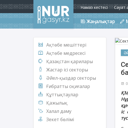
Намаз кестесі
Сауат 
Жаңалықтар
Ақтөбе мешіттері
Ә
Ақтөбе медресесі
Қазақстан қарилары
Се
Жастар ісі секторы
б
Әйел-қыздар секторы
0
Ғибратты оқиғалар
ҚМ
Құттықтаулар
Нұ
Қажылық
құ
Халал даму
іс
түс
Зекет бөлімі