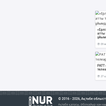
«Ерлі
атты 
ұйым
09 м
РАТТ
теле
27 ш
© 2016 - 2026, Ақтөбе облыс
Ақтөбе қаласы, Әбілхайыр хан көш