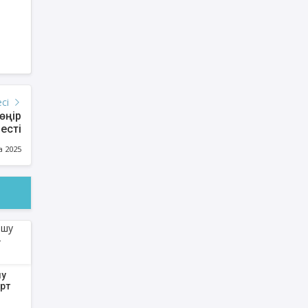
есі
өңір
есті
а 2025
шу
ірт