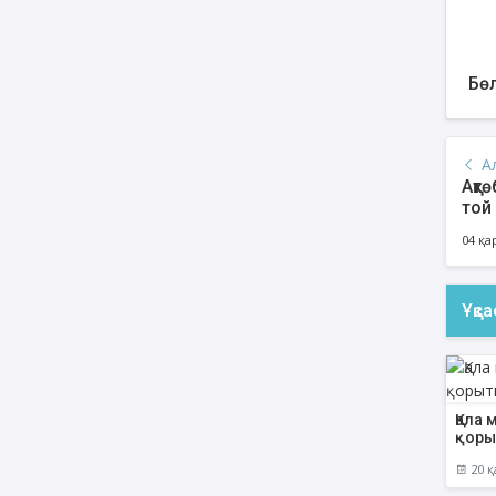
Бөл
А
Ақт
той 
04 қа
Ұқс
Қала
қоры
20 қ