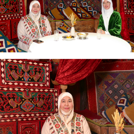
АҚИДА ДӘРІСТЕРІ
ФИҚҺ ДӘРІСТЕ
Шынболат Үмбетов
Нұрбол Смағұ
""Ақтөбе қалалық орталық" мешітінің
""Нұр Ғасыр" облыстық меш
наиб имамы
наиб имамы
ТІКЕЛЕЙ ЭФИРДЕ
ТІКЕЛЕЙ ЭФИРДЕ
Аптаның сенбі күндері сағат
Аптаның сәрсенбі күндер
21:00 (Ақтөбе уақытымен)
21:00 (Ақтөбе уақыты
Біздің nur_gasyr Instagram
Біздің nur_gasyr Insta
парақшамызда
парақшамызда