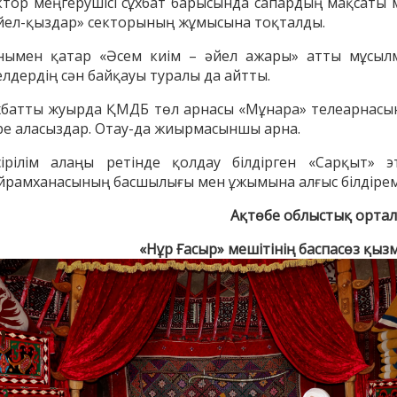
ктор меңгерушісі сұхбат барысында сапардың мақсаты 
йел-қыздар» секторының жұмысына тоқталды.
нымен қатар «Әсем киім – әйел ажары» атты мұсыл
елдердің сән байқауы туралы да айтты.
хбатты жуырда ҚМДБ төл арнасы «Мұнара» телеарнасы
ре аласыздар. Отау-да жиырмасыншы арна.
сірілім алаңы ретінде қолдау білдірген «Сарқыт» э
йрамханасының басшылығы мен ұжымына алғыс білдірем
Ақтөбе облыстық орта
енов Бекжан
«Нұр Ғасыр» мешітінің баспасөз қыз
Жұмабаев Данияр
Ақ
ангелдіұлы
Әлимұхамедұлы