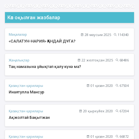
Көп оқылған жазбалар
Мақалалар
28 маусым 2025
114340
«САЛАТУН-НАРИЯ» ҚАНДАЙ ДҰҒА?
Жаңалықтар
22 желтоқсан 2025
68486
Таң намазына ұйықтап қалу күнә ма?
Қазақстан қарилары
01 қазан 2020
67504
Инаятулла Мансур
Қазақстан қарилары
20 қыркүйек 2020
67204
Ақжолтай Бақытжан
Қазақстан қарилары
01 қазан 2020
66872