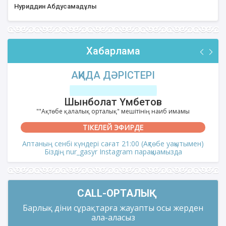
Нуриддин Абдусамадұлы
Хабарлама
АҚИДА ДӘРІСТЕРІ
Шынболат Үмбетов
""Ақтөбе қалалық орталық" мешітінің наиб имамы
ТІКЕЛЕЙ ЭФИРДЕ
Аптаның сенбі күндері сағат 21:00 (Ақтөбе уақытымен)
Біздің nur_gasyr Instagram парақшамызда
CALL-ОРТАЛЫҚ
Барлық діни сұрақтарға жауапты осы жерден
ала-аласыз