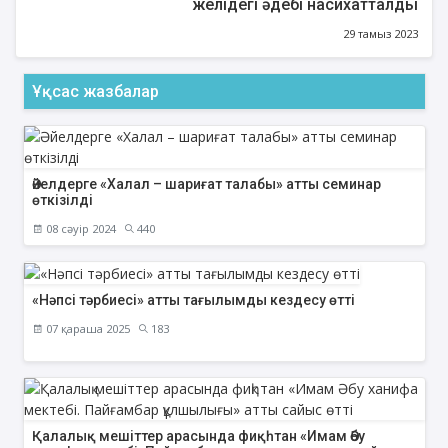
желідегі әдебі насихатталды
29 тамыз 2023
Ұқсас жазбалар
Әйелдерге «Халал – шариғат талабы» атты семинар
өткізілді
08 сәуір 2024
440
«Нәпсі тәрбиесі» атты тағылымды кездесу өтті
07 қараша 2025
183
Қалалық мешіттер арасында фиқһтан «Имам Әбу