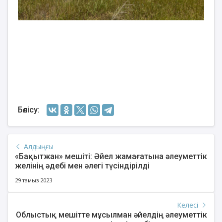
Бөлісу:
Алдыңғы
«Бақытжан» мешіті: Әйел жамағатына әлеуметтік
желінің әдебі мен әлегі түсіндірілді
29 тамыз 2023
Келесі
Облыстық мешітте мұсылман әйелдің әлеуметтік