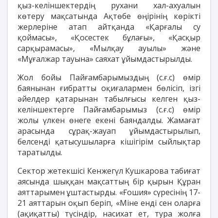
қыз-келіншектердің рухани хал-ахуалын
көтеру мақсатында Ақтөбе өңірінің көрікті
жерлеріне атап айтқанда «Қарғалы су
қоймасы», «Қосестек бұлағы», «Қасқыр
сарқырамасы», «Мылқау ауылы» және
«Мұғалжар тауына» саяхат ұйымдастырылды.
Жол бойы Пайғамбарымыздың (с.ғ.с) өмір
баянынан ғибратты оқиғалармен бөлісіп, ізгі
әйелдер қатарынан табылғысы келген қыз-
келіншектерге Пайғамбарымыз (с.ғ.с) өмір
жолы үлкен өнеге екені баяндалды. Жамағат
арасында сұрақ-жауап ұйымдастырылып,
белсенді қатысушыларға кішігірім сыйлықтар
таратылды.
Сектор жетекшісі Кенжегүл Кушкарова табиғат
аясында шыққан мақсаттың бір қырын Құран
аяттарымен ұштастырды. «Ғошия» сүресінің 17-
21 аяттарын оқып беріп, «Міне енді сен оларға
(ақиқатты) түсіндір, насихат ет, тура жолға