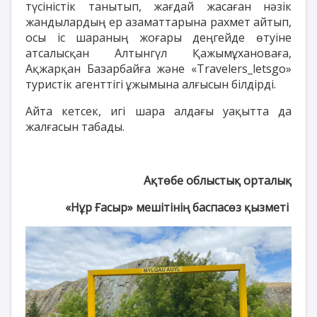
түсіністік танытып, жағдай жасаған нәзік
жандылардың ер азаматтарына рахмет айтып,
осы іс шараның жоғары деңгейде өтуіне
атсалысқан Алтынгүл Қажымұхановаға,
Ақжарқан Базарбайға және «Travelers_letsgo»
туристік агенттігі ұжымына алғысын білдірді.
Айта кетсек, игі шара алдағы уақытта да
жалғасын табады.
Ақтөбе облыстық орталық
«Нұр Ғасыр» мешітінің баспасөз қызметі