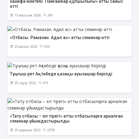
ханифа мектебі. Пайғамбар құлшылығы» атты сайыс
өтті
15 маусым 2026
245
«Отбасы. Рамазан. Адал ас» атты семинар өтті
23 ақпан 2025
559
Тұңғыш рет Ақтөбеде қазақы ауызашар берілді
25 сәуір 2022
475
«Тату отбасы – ел тірегі» атты отбасыларға арналған
семинар ұйымдастырылды
25 қараша 2023
2378