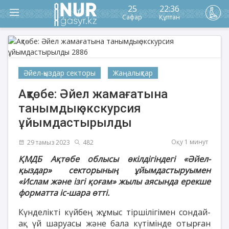
25
22:36
Сафар
Құптан
Әйел-қыздар секторы
Жаңалықтар
Ақтөбе: Әйел жамағатына
танымдық экскурсия
ұйымдастырылды
Оқу 1 минут
29 тамыз 2023
482
ҚМДБ Ақтөбе облысы өкілдігіндегі «Әйел-
қыздар» секторының ұйымдастыруымен
«Ислам және ізгі қоғам» жылы аясында ерекше
форматта іс-шара өтті.
Күнделікті күйбең жұмыс тіршілігімен сондай-
ақ үй шаруасы және бала күтімінде отырған