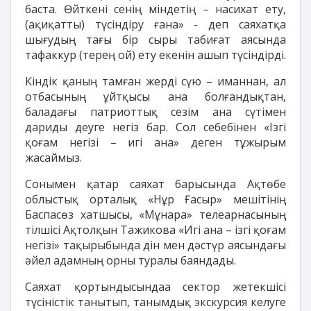
баста. Өйткені сенің міндетің – насихат ету,
(ақиқатты) түсіндіру ғана» - деп саяхатқа
шығудың тағы бір сыры табиғат аясында
тафаккур (терең ой) ету екенін ашып түсіндірді.
Кіндік қаның тамған жерді сүю – иманнан, ал
отбасының ұйтқысы ана болғандықтан,
баладағы патриоттық сезім ана сүтімен
дариды деуге негіз бар. Сол себебінен «Ізгі
қоғам негізі – игі ана» деген тұжырым
жасаймыз.
Сонымен қатар саяхат барысында Ақтөбе
облыстық орталық «Нұр Ғасыр» мешітінің
Баспасөз хатшысы, «Мұнара» телеарнасының
тілшісі Ақтолқын Тажикова «Игі ана – ізгі қоғам
негізі» тақырыбында дін мен дәстүр аясындағы
әйел адамның орны туралы баяндады.
Саяхат қортындысындаа сектор жетекшісі
түсіністік танытып, танымдық экскурсия келуге