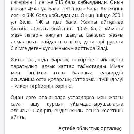
лагерінің 1 легіне 715 бала қабылданды. Оның
ішінде 484-і ұл бала, 231-і қыз бала. Ал екінші
легіне 340 бала қабылданды. Оның ішінде 200-і
ұл бала, 140-ы қыз бала. Жалпы айтқанда
Ақтөбе облысы бойынша 1055 бала «Имани
жаз» лагерін аяқтап шықты. Балалар жазғы
демалысын пайдалы өткізіп, діни әрі рухани
білімге деген құлшынысын арттыра білді.
Жиын соңында барлық шәкіртке сыйлықтар
таратылып, алғыс хаттар табысталды. Иман
мен ізгілікке толы балалық күндердің
осылайша есте қаларлық сәттермен түйінделуі
– үлкен тәрбиенің көрінісі.
Одан өзге ата-аналар ұстаздарға мен жазғы
сауат ашу курсын ұйымдастырушыларға
алғысын білдіріп, ендігі жылы асыға келетінін
айтты.
Ақтөбе облыстық орталық