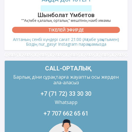
Шынболат Үмбетов
""Ақтөбе қалалық орталық" мешітінің наиб имамы
ТІКЕЛЕЙ ЭФИРДЕ
Аптаның сенбі күндері сағат 21:00 (Ақтөбе уақытымен)
Біздің nur_gasyr Instagram парақшамызда
CALL-ОРТАЛЫҚ
Барлық діни сұрақтарға жауапты осы жерден
ала-аласыз
+7 (71 72) 33 30 30
Whatsapp
+7 707 662 65 61