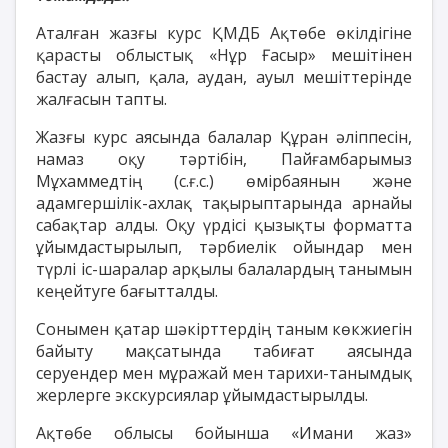
Аталған жазғы курс ҚМДБ Ақтөбе өкілдігіне
қарасты облыстық «Нұр Ғасыр» мешітінен
бастау алып, қала, аудан, ауыл мешіттерінде
жалғасын тапты.
Жазғы курс аясында балалар Құран әліппесін,
намаз оқу тәртібін, Пайғамбарымыз
Мұхаммедтің (с.ғ.с.) өмірбаянын және
адамгершілік-ахлақ тақырыптарында арнайы
сабақтар алды. Оқу үрдісі қызықты форматта
ұйымдастырылып, тәрбиелік ойындар мен
түрлі іс-шаралар арқылы балалардың танымын
кеңейтуге бағытталды.
Сонымен қатар шәкірттердің таным көкжиегін
байыту мақсатында табиғат аясында
серуендер мен мұражай мен тарихи-танымдық
жерлерге экскурсиялар ұйымдастырылды.
Ақтөбе облысы бойынша «Имани жаз»