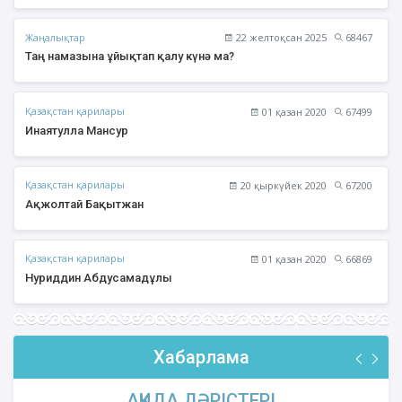
Жаңалықтар
22 желтоқсан 2025
68467
Таң намазына ұйықтап қалу күнә ма?
Қазақстан қарилары
01 қазан 2020
67499
Инаятулла Мансур
Қазақстан қарилары
20 қыркүйек 2020
67200
Ақжолтай Бақытжан
Қазақстан қарилары
01 қазан 2020
66869
Нуриддин Абдусамадұлы
Хабарлама
АҚИДА ДӘРІСТЕРІ