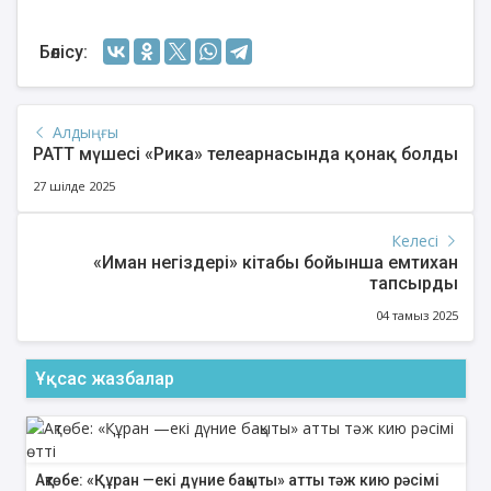
Бөлісу:
Алдыңғы
РАТТ мүшесі «Рика» телеарнасында қонақ болды
27 шілде 2025
Келесі
«Иман негіздері» кітабы бойынша емтихан
тапсырды
04 тамыз 2025
Ұқсас жазбалар
Ақтөбе: «Құран —екі дүние бақыты» атты тәж кию рәсімі