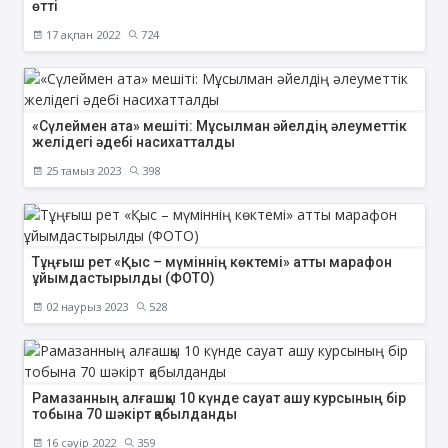
өтті
17 ақпан 2022
724
«Сүлеймен ата» мешіті: Мұсылман әйелдің әлеуметтік
желідегі әдебі насихатталды
25 тамыз 2023
398
Тұңғыш рет «Қыс – мүміннің көктемі» атты марафон
ұйымдастырылды (ФОТО)
02 наурыз 2023
528
Рамазанның алғашқы 10 күнде сауат ашу курсының бір
тобына 70 шәкірт қабылданды
16 сәуір 2022
359