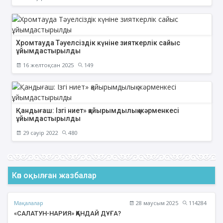
Хромтауда Тәуелсіздік күніне зияткерлік сайыс
ұйымдастырылды
16 желтоқсан 2025
149
Қандығаш: Ізгі ниет» қайырымдылық жәрменкесі
ұйымдастырылды
29 сәуір 2022
480
Көп оқылған жазбалар
Мақалалар
28 маусым 2025
114284
«САЛАТУН-НАРИЯ» ҚАНДАЙ ДҰҒА?