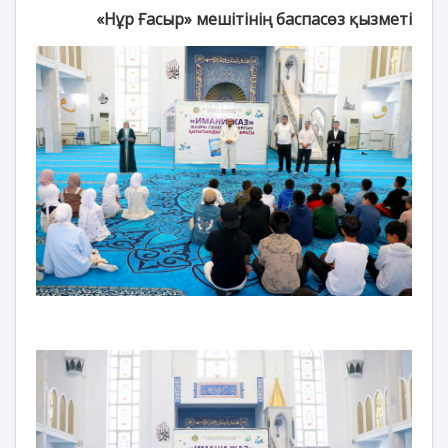
«Нұр Ғасыр» мешітінің баспасөз қызметі