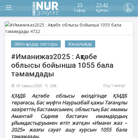
23
22:42
Сафар
Құптан
Әйел-қыздар секторы
Жаңалықтар
#Иманижаз2025 : Ақтөбе
облысы бойынша 1055 бала
тәмамдады
Оқу 1 минут
01 тамыз 2025
298
ҚМДБ Ақтөбе облысы өкілдігінде ҚМДБ
төрағасы, Бас мүфти Наурызбай қажы Тағанұлы
хазіреттің бастамасымен, облыстың Бас имамы
Амантай Садиев бастаған имамдардың
ұйымдастыруымен өтіп жатқан «Имани жаз –
2025» жазғы сауат ашу курсын 1055 бала
тәмамдады.