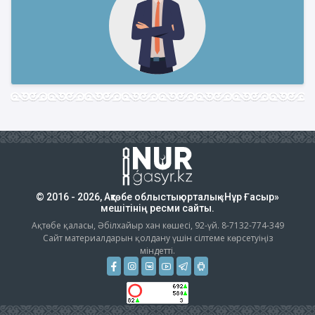
© 2016 - 2026, Ақтөбе облыстық орталық «Нұр Ғасыр»
мешітінің ресми сайты.
Ақтөбе қаласы, Әбілхайыр хан көшесі, 92-үй. 8-7132-774-349
Сайт материалдарын қолдану үшін сілтеме көрсетуіңіз
міндетті.