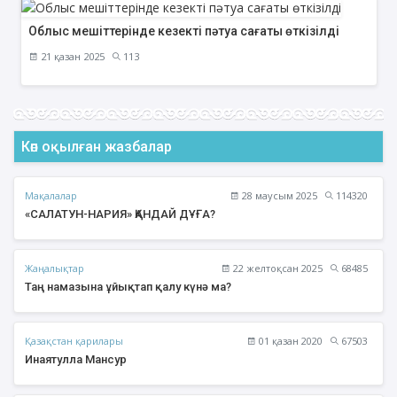
Облыс мешіттерінде кезекті пәтуа сағаты өткізілді
21 қазан 2025
113
Көп оқылған жазбалар
Мақалалар
28 маусым 2025
114320
«САЛАТУН-НАРИЯ» ҚАНДАЙ ДҰҒА?
Жаңалықтар
22 желтоқсан 2025
68485
Таң намазына ұйықтап қалу күнә ма?
Қазақстан қарилары
01 қазан 2020
67503
Инаятулла Мансур