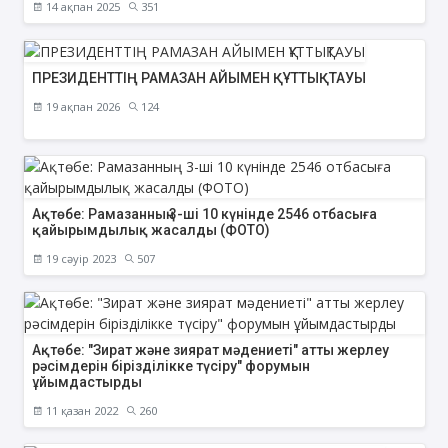
14 ақпан 2025
351
ПРЕЗИДЕНТТІҢ РАМАЗАН АЙЫМЕН ҚҰТТЫҚТАУЫ
19 ақпан 2026
124
Ақтөбе: Рамазанның 3-ші 10 күнінде 2546 отбасыға
қайырымдылық жасалды (ФОТО)
19 сәуір 2023
507
Ақтөбе: "Зират және зиярат мәдениеті" атты жерлеу
рәсімдерін бірізділікке түсіру" форумын
ұйымдастырды
11 қазан 2022
260