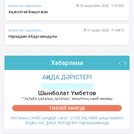
Қазақстан қарилары
20 қыркүйек 2020
67203
Ақжолтай Бақытжан
Қазақстан қарилары
01 қазан 2020
66872
Нуриддин Абдусамадұлы
Хабарлама
АҚИДА ДӘРІСТЕРІ
Шынболат Үмбетов
""Ақтөбе қалалық орталық" мешітінің наиб имамы
ТІКЕЛЕЙ ЭФИРДЕ
Аптаның сенбі күндері сағат 21:00 (Ақтөбе уақытымен)
Біздің nur_gasyr Instagram парақшамызда