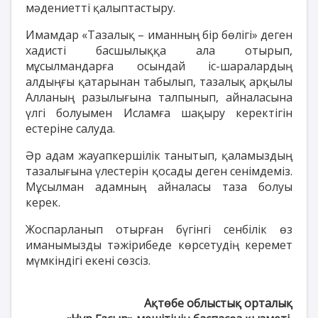
мәдениетті қалыптастыру.
Имамдар «Тазалық – иманның бір бөлігі» деген
хадисті басшылыққа ала отырып,
мұсылмандарға осындай іс-шаралардың
алдыңғы қатарынан табылып, тазалық арқылы
Алланың разылығына талпынып, айналасына
үлгі болуымен Исламға шақыру керектігін
естеріне салуда.
Әр адам жауапкершілік танытып, қаламыздың
тазалығына үлестерін қосады деген сенімдеміз.
Мұсылман адамның айналасы таза болуы
керек.
Жоспарланып отырған бүгінгі сенбілік өз
иманымызды тәжірибеде көрсетудің керемет
мүмкіндігі екені сөзсіз.
Ақтөбе облыстық орталық