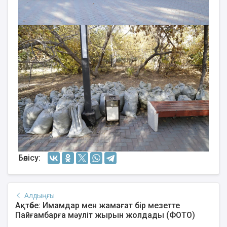
Бөлісу:
Алдыңғы
Ақтөбе: Имамдар мен жамағат бір мезетте
Пайғамбарға мәуліт жырын жолдады (ФОТО)