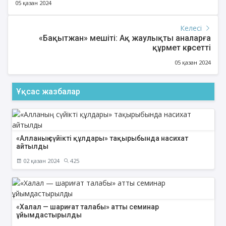
05 қазан 2024
Келесі
«Бақытжан» мешіті: Ақ жаулықты аналарға
құрмет көрсетті
05 қазан 2024
Ұқсас жазбалар
«Алланың сүйікті құлдары» тақырыбында насихат
айтылды
02 қазан 2024
425
«Халал — шариғат талабы» атты семинар
ұйымдастырылды