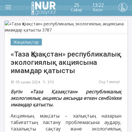
25
13:22
Сафар
Бесін
Жаңалықтар
«Таза Қазақстан» республикалық
экологиялық акциясына
имамдар қатысты
Оқу 1 минут
05 қазан 2024
370
Бүгін «Таза Қазақстан» республикалық
экологиялық акциясы аясында өткен сенбілікке
имамдар қатысты.
Акцияның мақсаты – халықтың назарын
табиғаттың ластану проблемасына аудару,
тазалықты сақтау және экологиялық