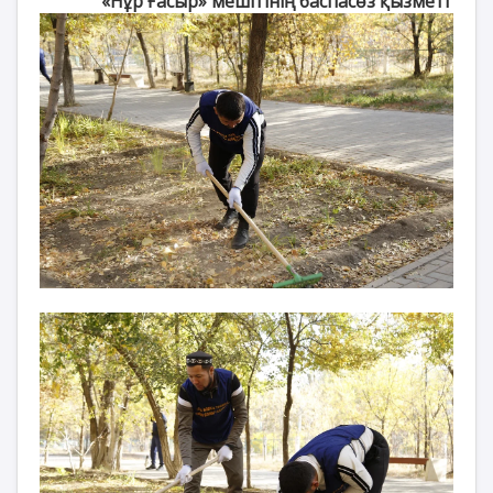
«Нұр Ғасыр» мешітінің баспасөз қызметі