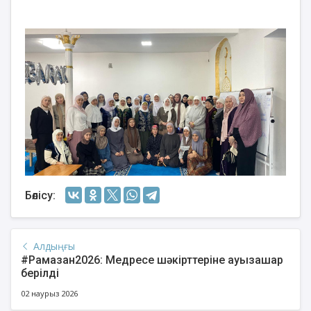
Бөлісу:
Алдыңғы
#Рамазан2026: Медресе шәкірттеріне ауызашар
берілді
02 наурыз 2026