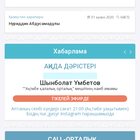
Қазақстан қарилары
01 қазан 2020
66872
Нуриддин Абдусамадұлы
Хабарлама
АҚИДА ДӘРІСТЕРІ
Шынболат Үмбетов
""Ақтөбе қалалық орталық" мешітінің наиб имамы
ТІКЕЛЕЙ ЭФИРДЕ
Аптаның сенбі күндері сағат 21:00 (Ақтөбе уақытымен)
Біздің nur_gasyr Instagram парақшамызда
CALL-ОРТАЛЫҚ