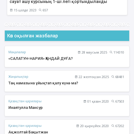
сауат ашу курсының 1-ші легі қортындыланды
15 шілде 2023
657
Көп оқылған жазбалар
Мақалалар
28 маусым 2025
114310
«САЛАТУН-НАРИЯ» ҚАНДАЙ ДҰҒА?
Жаңалықтар
22 желтоқсан 2025
68481
Таң намазына ұйықтап қалу күнә ма?
Қазақстан қарилары
01 қазан 2020
67503
Инаятулла Мансур
Қазақстан қарилары
20 қыркүйек 2020
67202
Ақжолтай Бақытжан