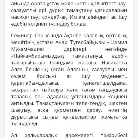
айында ораза ұстау мәдениетін қалыптастыру,
салауатты әрі дұрыс тамақтану қағидаларын
насихаттау, сондай-ақ Ислам дініндегі ас ішу
әдебін кеңінен түсіндіру болды.
Семинар барысында Ақтөбе қалалық орталық
мешітінің ұстазы Анар Түгелбайқызы «Шәмил
Мұхаммадия» дәрістері негізінде
«Пайғамбарымыздың тамақтануы, әдебі»
тақырыбында баяндама жасады. Насихатта
Алла Елшісінің (оған Алланың салауаты мен
сәлемі болсын) ас ішу мәдениеті,
қарапайымдылығы, қанағатшылдығы,
ысыраптан тыйылуы және тағам таңдаудағы
тазалық пен адалдық ұстанымдары кеңінен
айтылды. Тамақтанудағы тепе-теңдік, шектен
шықпау, асқа құрметпен қарау, ниеттің
дұрыстығы сынды құндылықтар жамағатқа
түсіндірілді.
Ал халықаралық дәрежедегі тәжірибелі