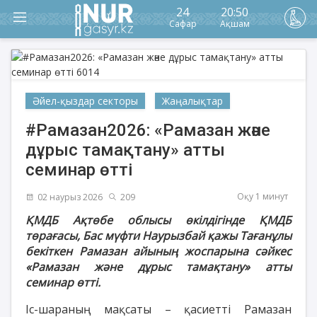
24
20:50
Сафар
Ақшам
Әйел-қыздар секторы
Жаңалықтар
#Рамазан2026: «Рамазан және
дұрыс тамақтану» атты
семинар өтті
Оқу 1 минут
02 наурыз 2026
209
ҚМДБ Ақтөбе облысы өкілдігінде ҚМДБ
төрағасы, Бас мүфти Наурызбай қажы Тағанұлы
бекіткен Рамазан айының жоспарына сәйкес
«Рамазан және дұрыс тамақтану» атты
семинар өтті.
Іс-шараның мақсаты – қасиетті Рамазан