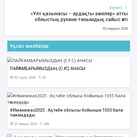
Келесі
«Ұлт қазынасы – ардақты әжелер» атты
облыстық рухани-танымдық сайыс өтті
03 наурыз 2026
Ұқсас жазбалар
ПАЙҒАМБАРЫМЫЗДЫҢ (С.Ғ.С) АНАСЫ
02 сәуір 2026
20
#Иманижаз2025 : Ақтөбе облысы бойынша 1055 бала
тәмамдады
01 тамыз 2025
298