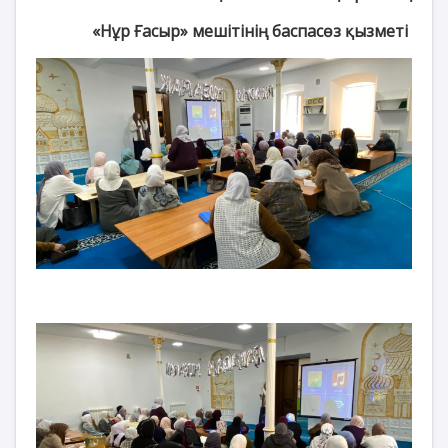
«Нұр Ғасыр» мешітінің баспасөз қызметі