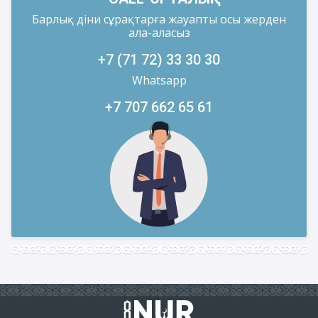
Барлық діни сұрақтарға жауапты осы жерден
ала-аласыз
+7 (71 72) 33 30 30
Whatsapp
+7 707 662 65 61