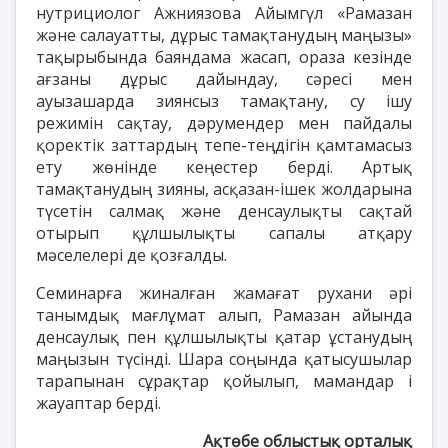
нутрициолог Ажниязова Айымгүл «Рамазан
және салауатты, дұрыс тамақтанудың маңызы»
тақырыбында баяндама жасап, ораза кезінде
ағзаны дұрыс дайындау, сәресі мен
ауызашарда зиянсыз тамақтану, су ішу
режимін сақтау, дәрумендер мен пайдалы
қоректік заттардың тепе-теңдігін қамтамасыз
ету жөнінде кеңестер берді. Артық
тамақтанудың зияны, асқазан-ішек жолдарына
түсетін салмақ және денсаулықты сақтай
отырып құлшылықты сапалы атқару
мәселелері де қозғалды.
Семинарға жиналған жамағат рухани әрі
танымдық мағлұмат алып, Рамазан айында
денсаулық пен құлшылықты қатар ұстанудың
маңызын түсінді. Шара соңында қатысушылар
тарапынан сұрақтар қойылып, мамандар і
жауаптар берді.
Ақтөбе облыстық орталық