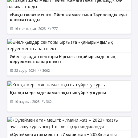
«Бақытжан» мешіті: Әйел жамағатына Тәуелсіздік күні
насихатталды
16 желтоқсан 2023
777
Әйел-қыздар секторы Ырғызға «қайырымдылық
керуенмен» сапар шекті
22 сәуір 2024
3062
Қысқа мерзімде намаз оқытып үйрету курсы
10 наурыз 2025
362
«Сүлеймен ата» мешіті: «Имани жаз – 2023» жазғы