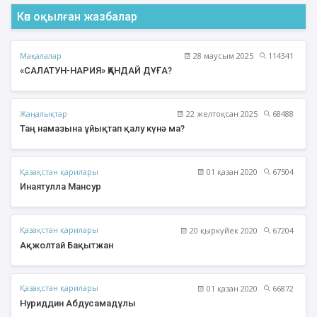
Көп оқылған жазбалар
Мақалалар
28 маусым 2025
114341
«САЛАТУН-НАРИЯ» ҚАНДАЙ ДҰҒА?
Жаңалықтар
22 желтоқсан 2025
68488
Таң намазына ұйықтап қалу күнә ма?
Қазақстан қарилары
01 қазан 2020
67504
Инаятулла Мансур
Қазақстан қарилары
20 қыркүйек 2020
67204
Ақжолтай Бақытжан
Қазақстан қарилары
01 қазан 2020
66872
Нуриддин Абдусамадұлы