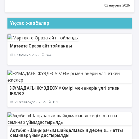
03 наурыз 2026
Ұқсас жазбалар
Мәртөкте Ораза айт тойланды
03 мамыр 2022
344
ЖҰМАДАҒЫ ЖҮЗДЕСУ // Өмірі мен өнерін үлгі еткен
әжелер
21 желтоқсан 2025
151
Ақтөбе: «Шаңырағым шайқалмасын десеңіз...» атты
семинар ұйымдастырылды