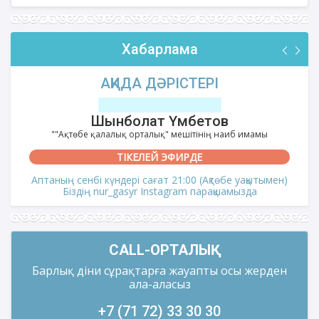
Хабарлама
АҚИДА ДӘРІСТЕРІ
Шынболат Үмбетов
""Ақтөбе қалалық орталық" мешітінің наиб имамы
ТІКЕЛЕЙ ЭФИРДЕ
Аптаның сенбі күндері сағат 21:00 (Ақтөбе уақытымен)
Біздің nur_gasyr Instagram парақшамызда
CALL-ОРТАЛЫҚ
Барлық діни сұрақтарға жауапты осы жерден
ала-аласыз
+7 (71 72) 33 30 30