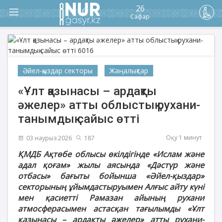
26
Сафар
Әйел-қыздар секторы
Жаңалықтар
«Ұлт қазынасы – ардақты
әжелер» атты облыстық рухани-
танымдық сайыс өтті
Оқу 1 минут
03 наурыз 2026
187
ҚМДБ Ақтөбе облысы өкілдігінде «Ислам және
адал қоғам» жылы аясында «Дәстүр және
отбасы» бағыты бойынша «Әйел-қыздар»
секторының ұйымдастыруымен Алғыс айту күні
мен қасиетті Рамазан айының рухани
атмосферасымен астасқан тағылымды «Ұлт
қазынасы – ардақты әжелер» атты рухани-