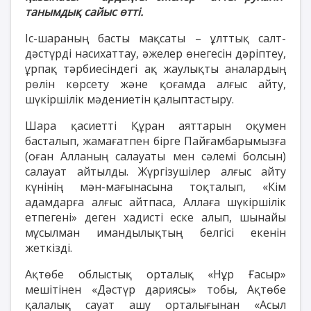
танымдық сайыс өтті.
Іс-шараның басты мақсаты – ұлттық салт-
дәстүрді насихаттау, әжелер өнегесін дәріптеу,
ұрпақ тәрбиесіндегі ақ жаулықты аналардың
рөлін көрсету және қоғамда алғыс айту,
шүкіршілік мәдениетін қалыптастыру.
Шара қасиетті Құран аяттарын оқумен
басталып, жамағатпен бірге Пайғамбарымызға
(оған Алланың салауаты мен сәлемі болсын)
салауат айтылды. Жүргізушілер алғыс айту
күнінің мән-мағынасына тоқталып, «Кім
адамдарға алғыс айтпаса, Аллаға шүкіршілік
етпегені» деген хадисті еске алып, шынайы
мұсылман имандылықтың белгісі екенін
жеткізді.
Ақтөбе облыстық орталық «Нұр Ғасыр»
мешітінен «Дәстүр дариясы» тобы, Ақтөбе
қалалық сауат ашу орталығынан «Асыл