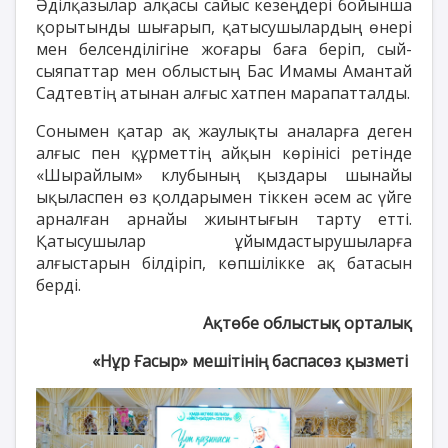
Әділқазылар алқасы сайыс кезеңдері бойынша
қорытынды шығарып, қатысушылардың өнері
мен белсенділігіне жоғары баға беріп, сый-
сыяпаттар мен облыстың Бас Имамы Амантай
Садтевтің атынан алғыс хатпен марапатталды.
Сонымен қатар ақ жаулықты аналарға деген
алғыс пен құрметтің айқын көрінісі ретінде
«Шырайлым» клубының қыздары шынайы
ықыласпен өз қолдарымен тіккен әсем ас үйге
арналған арнайы жиынтығын тарту етті.
Қатысушылар ұйымдастырушыларға
алғыстарын білдіріп, көпшілікке ақ батасын
берді.
Ақтөбе облыстық орталық
«Нұр Ғасыр» мешітінің баспасөз қызметі