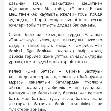
қазына» тобы, «Бақытжан» мешітінен
«Даналық мектебі» тобы, «Әзіреті Біләл»
мешітінен «Ақ жаулықты әжелер» тобы, Қобда
аудандық «Шәріп молда» мешітінен «Асыл
әжелер» тобы тартысты додада бақ сынады.
Сайыс бірнеше кезеңнен тұрды. Алғашқы
«Таныстыру» кезеңінде қатысушы әжелер
өздерін таныстырып, өмірлік тәжірибесімен
бөлісті. Бұл бөлімде олардың өмір жолы,
отбасы тәрбиесі және ұлттық құндылықтарды
ұрпаққа жеткізудегі орны көрініс тапты.
Келесі «Әже батасы – береке бастауы»
кезеңінде әжелер қазақ халқының бай рухани
мұрасы саналатын баталардың түрлерін
айтып, олардың тәрбиелік мәнін түсіндірді.
Қатысушылар бесікке салу батасы, жас келінге
бата, жол батасы, тұсау кесер батасы және
дастархан батасын беріп, көпшілікке ақ
тілектерін арнады.