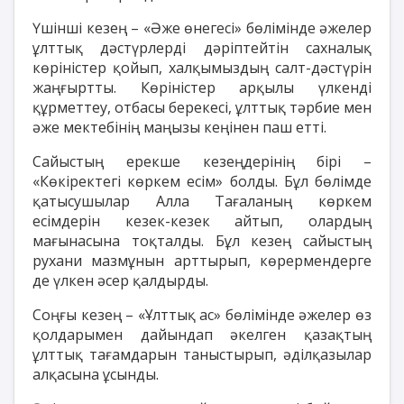
Үшінші кезең – «Әже өнегесі» бөлімінде әжелер
ұлттық дәстүрлерді дәріптейтін сахналық
көріністер қойып, халқымыздың салт-дәстүрін
жаңғыртты. Көріністер арқылы үлкенді
құрметтеу, отбасы берекесі, ұлттық тәрбие мен
әже мектебінің маңызы кеңінен паш етті.
Сайыстың ерекше кезеңдерінің бірі –
«Көкіректегі көркем есім» болды. Бұл бөлімде
қатысушылар Алла Тағаланың көркем
есімдерін кезек-кезек айтып, олардың
мағынасына тоқталды. Бұл кезең сайыстың
рухани мазмұнын арттырып, көрермендерге
де үлкен әсер қалдырды.
Соңғы кезең – «Ұлттық ас» бөлімінде әжелер өз
қолдарымен дайындап әкелген қазақтың
ұлттық тағамдарын таныстырып, әділқазылар
алқасына ұсынды.