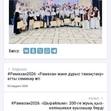
Бөлісу:
Алдыңғы
#Рамазан2026: «Рамазан және дұрыс тамақтану»
атты семинар өтті
02 наурыз 2026
Келесі
#Рамазан2026: «Шырайлым»: 200-ге жуық қыз-
келіншекке ауызашар берді