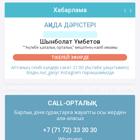
Хабарлама
АҚИДА ДӘРІСТЕРІ
Шынболат Үмбетов
""Ақтөбе қалалық орталық" мешітінің наиб имамы
ТІКЕЛЕЙ ЭФИРДЕ
Аптаның сенбі күндері сағат 21:00 (Ақтөбе уақытымен)
Біздің nur_gasyr Instagram парақшамызда
CALL-ОРТАЛЫҚ
Барлық діни сұрақтарға жауапты осы жерден
ала-аласыз
+7 (71 72) 33 30 30
Whatsapp