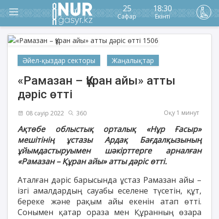
25
18:30
Сафар
Екінті
Әйел-қыздар секторы
Жаңалықтар
«Рамазан – Құран айы» атты
дәріс өтті
Оқу 1 минут
08 сәуір 2022
360
Ақтөбе облыстық орталық «Нұр Ғасыр»
мешітінің ұстазы Ардақ Бағдалқызының
ұйымдастыруымен шәкірттерге арналған
«Рамазан – Құран айы» атты дәріс өтті.
Аталған дәріс барысында ұстаз Рамазан айы –
ізгі амалдардың сауабы еселене түсетін, құт,
береке және рақым айы екенін атап өтті.
Сонымен қатар ораза мен Құранның өзара