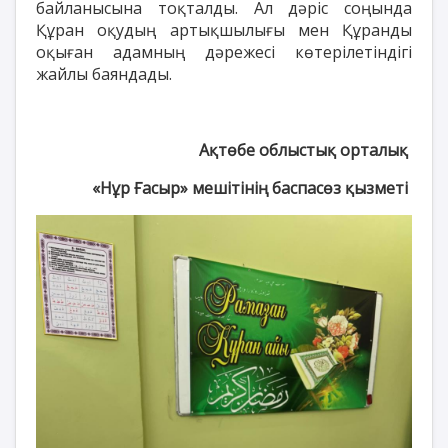
байланысына тоқталды. Ал дәріс соңында
Құран оқудың артықшылығы мен Құранды
оқыған адамның дәрежесі көтерілетіндігі
жайлы баяндады.
Ақтөбе облыстық орталық
«Нұр Ғасыр» мешітінің баспасөз қызметі