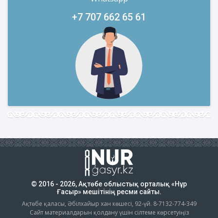
+7 707 662 65 61
© 2016 - 2026, Ақтөбе облыстық орталық «Нұр
Ғасыр» мешітінің ресми сайты.
Ақтөбе қаласы, Әбілхайыр хан көшесі, 92-үй. 8-7132-774-349
Сайт материалдарын қолдану үшін сілтеме көрсетуіңіз