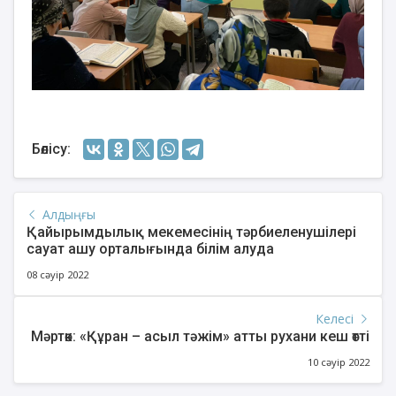
Бөлісу:
Алдыңғы
Қайырымдылық мекемесінің тәрбиеленушілері
сауат ашу орталығында білім алуда
08 сәуір 2022
Келесі
Мәртөк: «Құран – асыл тәжім» атты рухани кеш өтті
10 сәуір 2022