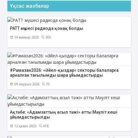
Ұқсас жазбалар
РАТТ мүшесі радиода қонақ болды
14 мамыр 2025
355
#Рамазан2026: «Әйел-қыздар» секторы балаларға
арналған тағылымды шара ұйымдастырды
09 наурыз 2026
75
Ақтөбе: «Адамзаттың асыл тәжі» атты Мәуліт кеші
ұйымдастырылды
12 қазан 2023
418