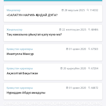
Мақалалар
28 маусым 2025
114332
«САЛАТУН-НАРИЯ» ҚАНДАЙ ДҰҒА?
Жаңалықтар
22 желтоқсан 2025
68486
Таң намазына ұйықтап қалу күнә ма?
Қазақстан қарилары
01 қазан 2020
67503
Инаятулла Мансур
Қазақстан қарилары
20 қыркүйек 2020
67204
Ақжолтай Бақытжан
Қазақстан қарилары
01 қазан 2020
66872
Нуриддин Абдусамадұлы