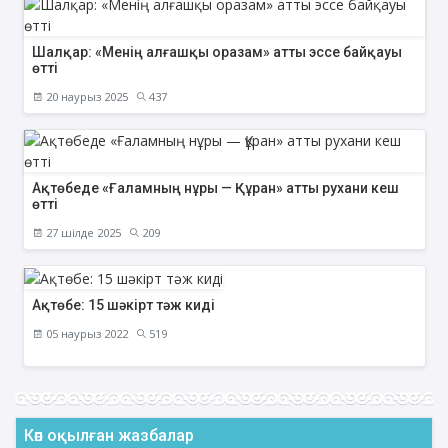
Шалқар: «Менің алғашқы оразам» атты эссе байқауы
өтті
20 наурыз 2025
437
Ақтөбеде «Ғаламның нұры — Құран» атты рухани кеш
өтті
27 шілде 2025
209
Ақтөбе: 15 шәкірт тәж киді
05 наурыз 2022
519
Көп оқылған жазбалар