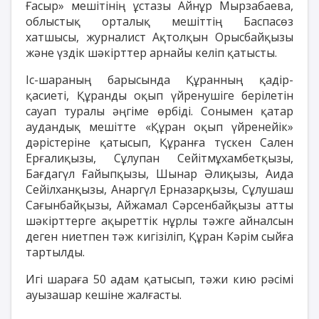
Ғасыр» мешітінің ұстазы Айнұр Мырзабаева,
облыстық орталық мешіттің Баспасөз
хатшысы, журналист Ақтолқын Орысбайқызы
және үздік шәкірттер арнайы келіп қатысты.
Іс-шараның барысында Құранның қадір-
қасиеті, Құранды оқып үйренушіге берілетін
сауап туралы әңгіме өрбіді. Сонымен қатар
аудандық мешітте «Құран оқып үйренейік»
дәрістеріне қатысып, Құранға түскен Сален
Ерғалиқызы, Сұлупан Сейітмұхамбетқызы,
Бағдагүл Ғайыпқызы, Шынар Әлиқызы, Аида
Сейілханқызы, Анаргүл Ерназарқызы, Сұлушаш
Сағынбайқызы, Айжамал Сәрсенбайқызы атты
шәкірттерге ақыреттік нұрлы тәжге айналсын
деген ниетпен тәж кигізіліп, Құран Кәрім сыйға
тартылды.
Игі шараға 50 адам қатысып, тәжи кию рәсімі
ауызашар кешіне жалғасты.