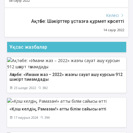
08 сәуір 2022
Келесі
Ақтөбе: Шәкірттер ұстазға құрмет көрсетті
14 сәуір 2022
Ұқсас жазбалар
Ақтөбе: «Имани жаз – 2022» жазғы сауат ашу курсын 912
шәкірт тәмамдады
23 шілде 2022
382
«Қош келдің, Рамазан!» атты білім сайысы өтті
17 наурыз 2024
394