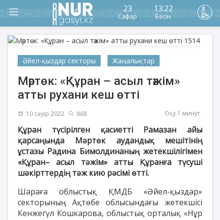
23
13:22
Сафар
Бесін
Әйел-қыздар секторы
Жаңалықтар
Мәртөк: «Құран – асыл тәжім»
атты рухани кеш өтті
Оқу 1 минут
10 сәуір 2022
868
Құран түсірілген қасиетті Рамазан айы
қарсаңында Мәртөк аудандық мешітінің
ұстазы Радина Бимолдинаның жетекшілігімен
«Құран– асыл тәжім» атты Құранға түсуші
шәкірттердің тәж кию рәсімі өтті.
Шараға облыстық ҚМДБ «Әйел-қыздар»
секторының Ақтөбе облысындағы жетекшісі
Кенжегүл Кошкарова, облыстық орталық «Нұр