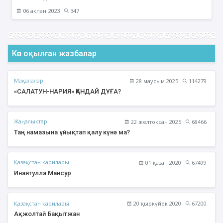
06 ақпан 2023
347
Көп оқылған жазбалар
Мақалалар
28 маусым 2025
114279
«САЛАТУН-НАРИЯ» ҚАНДАЙ ДҰҒА?
Жаңалықтар
22 желтоқсан 2025
68466
Таң намазына ұйықтап қалу күнә ма?
Қазақстан қарилары
01 қазан 2020
67499
Инаятулла Мансур
Қазақстан қарилары
20 қыркүйек 2020
67200
Ақжолтай Бақытжан