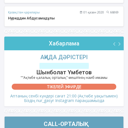
Қазақстан қарилары
01 қазан 2020
66869
Нуриддин Абдусамадұлы
Хабарлама
ФИҚҺ ДӘРІСТЕРІ
Нұрбол Смағұлов
""Нұр Ғасыр" облыстық мешітінің наиб имамы
ТІКЕЛЕЙ ЭФИРДЕ
Аптаның сәрсенбі күндері сағат 21:00 (Ақтөбе уақытымен)
Біздің nur_gasyr Instagram парақшамызда
CALL-ОРТАЛЫҚ