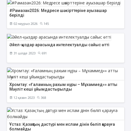
#Рамазан2026: Медресе шәкірттеріне ауызашар
берілді
02 наурыз 2026
145
Әйел-қыздар арасында интелектуалды сайыс өтті
31 шілде 2023
691
Хромтау: «Ғаламның рахым нұры – Мұхаммед»» атты
Мәуліт кеші ұйымдастырылды
12 қазан 2023
368
Ұстаз: Қазақтың дәстүрі мен ислам дінін бөліп қарауға
болмайды