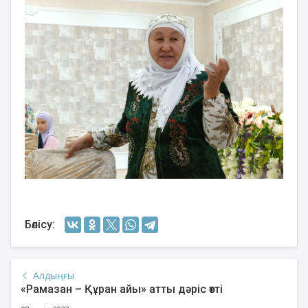
Бөлісу:
Алдыңғы
«Рамазан – Құран айы» атты дәріс өтті