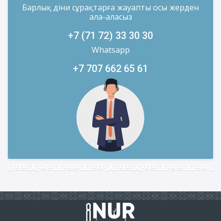
Барлық діни сұрақтарға жауапты осы жерден
ала-аласыз
+7 (71 72) 33 30 30
Whatsapp
+7 707 662 65 61