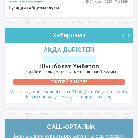
Қазақстан қарилары
01 қазан 2020
66869
Нуриддин Абдусамадұлы
Хабарлама
АҚИДА ДӘРІСТЕРІ
Шынболат Үмбетов
""Ақтөбе қалалық орталық" мешітінің наиб имамы
ТІКЕЛЕЙ ЭФИРДЕ
Аптаның сенбі күндері сағат 21:00 (Ақтөбе уақытымен)
Біздің nur_gasyr Instagram парақшамызда
CALL-ОРТАЛЫҚ
Барлық діни сұрақтарға жауапты осы жерден