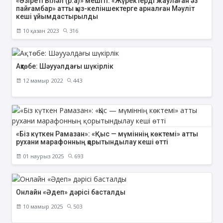
«Әзіреті Біләл (р.а)» мешіті: «Жүректерді жаулаған әз
пайғамбар» атты қыз-келіншектерге арналған Мәуліт
кеші ұйымдастырылды
10 қазан 2023
316
Ақтөбе: Шәууәлдағы шүкірлік
12 мамыр 2022
443
«Біз күткен Рамазан»: «Қыс — мүміннің көктемі» атты
рухани марафонның қорытындылау кеші өтті
01 наурыз 2025
693
Онлайн «Әдеп» дәрісі басталды
10 мамыр 2025
503