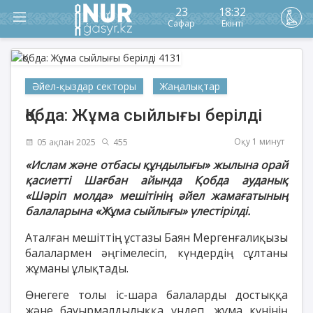
23
18:32
Сафар
Екінті
Әйел-қыздар секторы
Жаңалықтар
Қобда: Жұма сыйлығы берілді
Оқу 1 минут
05 ақпан 2025
455
«Ислам және отбасы құндылығы» жылына орай
қасиетті Шағбан айында Қобда ауданық
«Шәріп молда» мешітінің әйел жамағатының
балаларына «Жұма сыйлығы» үлестірілді.
Аталған мешіттің ұстазы Баян Мергенғалиқызы
балалармен әңгімелесіп, күндердің сұлтаны
жұманы ұлықтады.
Өнегеге толы іс-шара балаларды достыққа
және бауырмалдылыққа үндеп, жұма күнінің