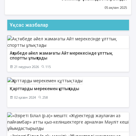
05 ақпан 2025
Ұқсас жазбалар
Ақтөбеде әйел жамағаты Айт мерекесінде ұлттық
спортты ұлықтады
21 наурыз 2026
115
Қарттарды мерекемен құттықтады
02 қазан 2024
258