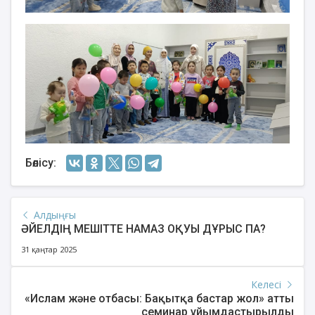
Бөлісу:
Алдыңғы
ӘЙЕЛДІҢ МЕШІТТЕ НАМАЗ ОҚУЫ ДҰРЫС ПА?
31 қаңтар 2025
Келесі
«Ислам және отбасы: Бақытқа бастар жол» атты
семинар ұйымдастырылды