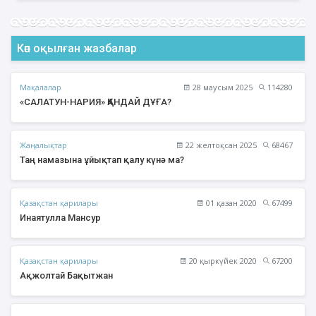
Көп оқылған жазбалар
Мақалалар
28 маусым 2025
114280
«САЛАТУН-НАРИЯ» ҚАНДАЙ ДҰҒА?
Жаңалықтар
22 желтоқсан 2025
68467
Таң намазына ұйықтап қалу күнә ма?
Қазақстан қарилары
01 қазан 2020
67499
Инаятулла Мансур
Қазақстан қарилары
20 қыркүйек 2020
67200
Ақжолтай Бақытжан