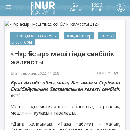
25
18:30
Сафар
Екінті
Әйел-қыздар секторы
Жаңалықтар
Жастар
ісі секторы
«Нұр Ғасыр» мешітінде сенбілік
жалғасты
Оқу 1 минут
24 қыркүйек 2022
358
Бүгін Ақтөбе облысының Бас имамы Серікжан
Еншібайұлының бастамасымен кезекті сенбілік
өтті.
Мешіт қызметкерлері облыстық орталық
мешітінің ауласын тазалады.
«Дана халқымыз: «Таза табиғат – халық