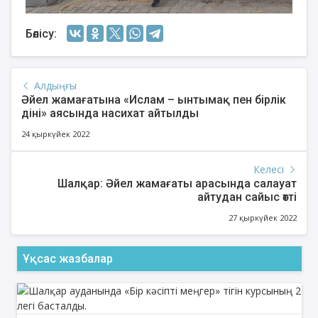
Бөлісу:
Алдыңғы
Әйел жамағатына «Ислам – ынтымақ пен бірлік
діні» аясында насихат айтылды
24 қыркүйек 2022
Келесі
Шалқар: Әйел жамағаты арасында салауат
айтудан сайыс өтті
27 қыркүйек 2022
Ұқсас жазбалар