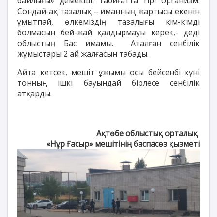
байлығы» демекші, табиғатта тірі организм.
Сондай-ақ тазалық – иманның жартысы екенін
ұмытпай, өлкеміздің тазалығы кім-кімді
болмасын бей-жай қалдырмауы керек,- деді
облыстың Бас имамы. Аталған сенбілік
жұмыстары 2 ай жалғасын табады.
Айта кетсек, мешіт ұжымы осы бейсенбі күні
тонның ішкі бауындай бірлесе сенбілік
атқарды.
Ақтөбе облыстық орталық
«Нұр Ғасыр» мешітінің баспасөз қызметі