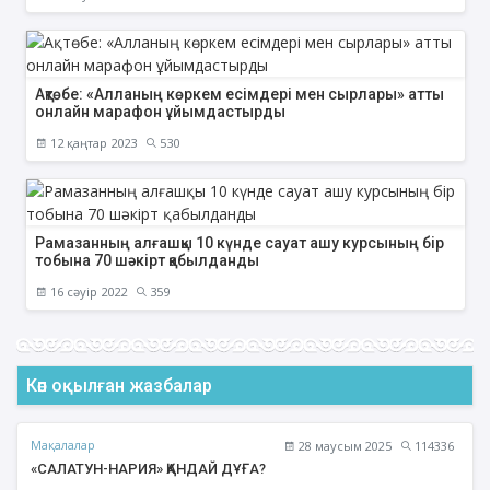
Ақтөбе: «Алланың көркем есімдері мен сырлары» атты
онлайн марафон ұйымдастырды
12 қаңтар 2023
530
Рамазанның алғашқы 10 күнде сауат ашу курсының бір
тобына 70 шәкірт қабылданды
16 сәуір 2022
359
Көп оқылған жазбалар
Мақалалар
28 маусым 2025
114336
«САЛАТУН-НАРИЯ» ҚАНДАЙ ДҰҒА?