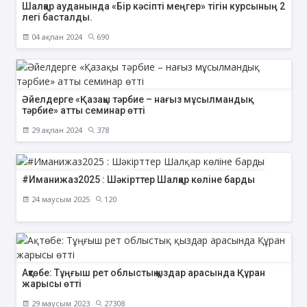
Шалқар ауданында «Бір кәсіпті меңгер» тігін курсының 2
легі басталды.
04 ақпан 2024
690
Әйелдерге «Қазақы тәрбие – нағыз мұсылмандық
тәрбие» атты семинар өтті
29 ақпан 2024
378
#Иманижаз2025 : Шәкірттер Шалқар көліне барды
24 маусым 2025
120
Ақтөбе: Тұңғыш рет облыстық қыздар арасында Құран
жарысы өтті
29 маусым 2023
27308