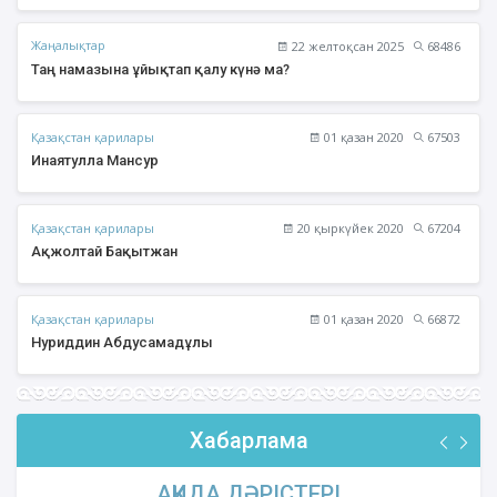
Жаңалықтар
22 желтоқсан 2025
68486
Таң намазына ұйықтап қалу күнә ма?
Қазақстан қарилары
01 қазан 2020
67503
Инаятулла Мансур
Қазақстан қарилары
20 қыркүйек 2020
67204
Ақжолтай Бақытжан
Қазақстан қарилары
01 қазан 2020
66872
Нуриддин Абдусамадұлы
Хабарлама
АҚИДА ДӘРІСТЕРІ