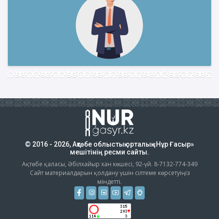
© 2016 - 2026, Ақтөбе облыстық орталық «Нұр Ғасыр»
мешітінің ресми сайты.
Ақтөбе қаласы, Әбілхайыр хан көшесі, 92-үй. 8-7132-774-349
Сайт материалдарын қолдану үшін сілтеме көрсетуіңіз
міндетті.