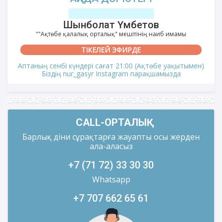
Шынболат Үмбетов
""Ақтөбе қалалық орталық" мешітінің наиб имамы
ТІКЕЛЕЙ ЭФИРДЕ
Аптаның сенбі күндері сағат 21:00 (Ақтөбе уақытымен)
Біздің nur_gasyr Instagram парақшамызда
CALL-ОРТАЛЫҚ
Барлық діни сұрақтарға жауапты осы жерден
ала-аласыз
+7 (71 72) 33 30 30
Whatsapp
+7 707 662 65 61