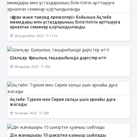
«Құран және тәжуид ережелері» бойынша Ақтөбе
имамдары мен ұстаздарының біліктілігін арттыруға
арналған семинар қортындыланды
24 қыркүйек 2023
1116
Шалқар: Қажылық тақырыбында дәрістер өтті
28 қаңтар 2023
356
Ақтөбе: Түркия мен Сирия халқы үшін арнайы дұға
жасады
10 ақпан 2023
338
Дін жанашыры 10 шәкіртке қуаныш сыйлады