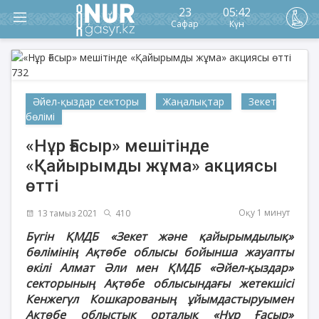
23
05:42
Сафар
Күн
Әйел-қыздар секторы
Жаңалықтар
Зекет
бөлімі
«Нұр Ғасыр» мешітінде
«Қайырымды жұма» акциясы
өтті
Оқу 1 минут
13 тамыз 2021
410
Бүгін ҚМДБ «Зекет және қайырымдылық»
бөлімінің Ақтөбе облысы бойынша жауапты
өкілі Алмат Әли мен ҚМДБ «Әйел-қыздар»
секторының Ақтөбе облысындағы жетекшісі
Кенжегүл Кошкарованың ұйымдастыруымен
Ақтөбе облыстық орталық «Нұр Ғасыр»