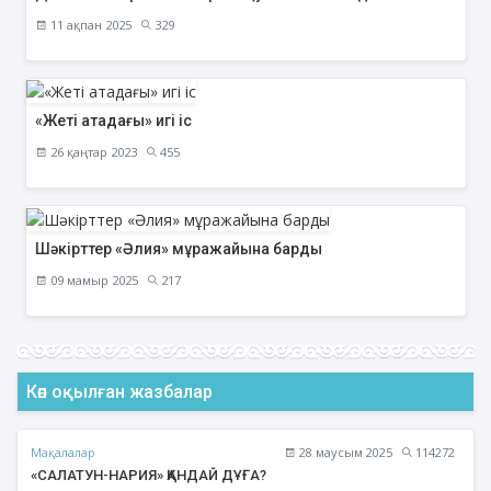
11 ақпан 2025
329
«Жеті атадағы» игі іс
26 қаңтар 2023
455
Шәкірттер «Әлия» мұражайына барды
09 мамыр 2025
217
Көп оқылған жазбалар
Мақалалар
28 маусым 2025
114272
«САЛАТУН-НАРИЯ» ҚАНДАЙ ДҰҒА?