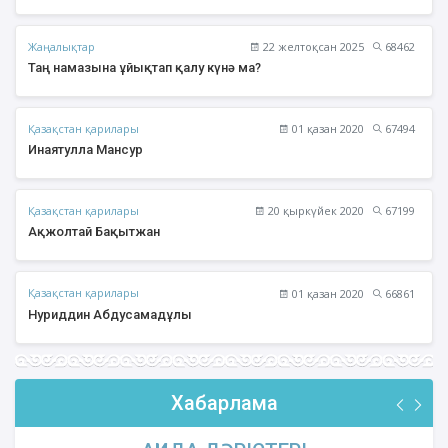
Жаңалықтар
22 желтоқсан 2025
68462
Таң намазына ұйықтап қалу күнә ма?
Қазақстан қарилары
01 қазан 2020
67494
Инаятулла Мансур
Қазақстан қарилары
20 қыркүйек 2020
67199
Ақжолтай Бақытжан
Қазақстан қарилары
01 қазан 2020
66861
Нуриддин Абдусамадұлы
Хабарлама