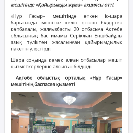
мешітінде «Қайырымды жұма» акциясы өтті.
«Нұр Ғасыр» мешітінде өткен іс-шара
барысында мешітке келіп өтініш білдірген
көпбалалы, жалғызбасты 20 отбасыға Ақтөбе
облысының бас имамы Серікжан Еншібайұлы
азық түліктен жасалынған қайырымдылық
пакетін үлестірді.
Шара соңында көмек алған отбасылар мешіт
қызметкерлеріне алғысын білдірді.
Ақтөбе облыстық орталық «Нұр Ғасыр»
мешітінің баспасөз қызметі