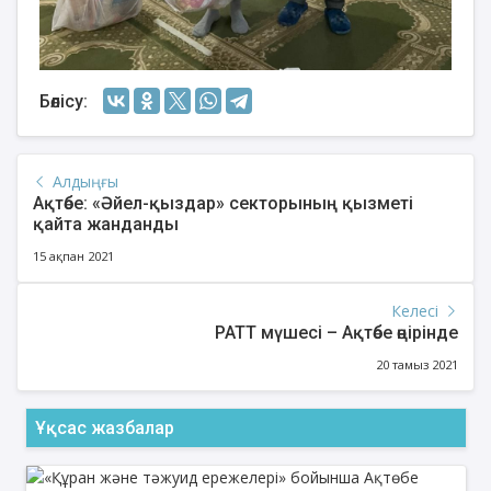
Бөлісу:
Алдыңғы
Ақтөбе: «Әйел-қыздар» секторының қызметі
қайта жанданды
15 ақпан 2021
Келесі
РАТТ мүшесі – Ақтөбе өңірінде
20 тамыз 2021
Ұқсас жазбалар