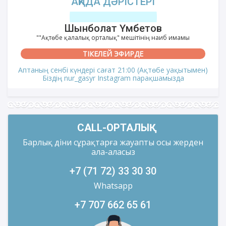
АҚИДА ДӘРІСТЕРІ
Шынболат Үмбетов
""Ақтөбе қалалық орталық" мешітінің наиб имамы
ТІКЕЛЕЙ ЭФИРДЕ
Аптаның сенбі күндері сағат 21:00 (Ақтөбе уақытымен)
Біздің nur_gasyr Instagram парақшамызда
CALL-ОРТАЛЫҚ
Барлық діни сұрақтарға жауапты осы жерден
ала-аласыз
+7 (71 72) 33 30 30
Whatsapp
+7 707 662 65 61