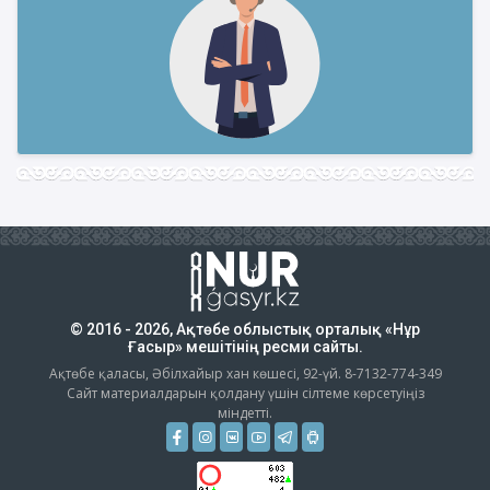
© 2016 - 2026, Ақтөбе облыстық орталық «Нұр
Ғасыр» мешітінің ресми сайты.
Ақтөбе қаласы, Әбілхайыр хан көшесі, 92-үй. 8-7132-774-349
Сайт материалдарын қолдану үшін сілтеме көрсетуіңіз
міндетті.