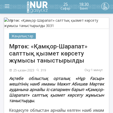
25
18:30
Сафар
Екінті
Жаңалықтар
Мәртөк: «Қамқор-Шарапат»
салттық қызмет көрсету
жұмысы таныстырылды
Оқу 1 минут
25 қазан 2023
319
Ақтөбе облыстық орталық «Нұр Ғасыр»
мешітінің наиб имамы Мажит Абишев Мәртөк
ауданына арнайы іс-сапармен барып «Қамқор-
Шарапат» салттық қызмет көрсету жұмысын
таныстырды.
Кездесуге облыстан арнайы келген наиб имам