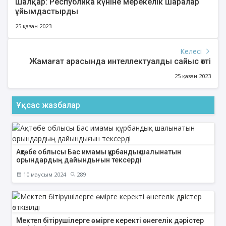
Шалқар: Республика күніне мерекелік шаралар
ұйымдастырды
25 қазан 2023
Келесі
Жамағат арасында интеллектуалды сайыс өтті
25 қазан 2023
Ұқсас жазбалар
Ақтөбе облысы Бас имамы құрбандық шалынатын
орындардың дайындығын тексерді
10 маусым 2024
289
Мектеп бітірушілерге өмірге керекті өнегелік дәрістер