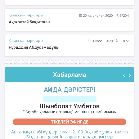
Қазақстан қарилары
20 қыркүйек 2020
67204
Ақжолтай Бақытжан
Қазақстан қарилары
01 қазан 2020
66872
Нуриддин Абдусамадұлы
Хабарлама
АҚИДА ДӘРІСТЕРІ
Шынболат Үмбетов
""Ақтөбе қалалық орталық" мешітінің наиб имамы
ТІКЕЛЕЙ ЭФИРДЕ
Аптаның сенбі күндері сағат 21:00 (Ақтөбе уақытымен)
Біздің nur_gasyr Instagram парақшамызда