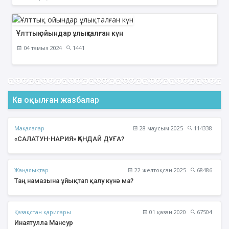
Ұлттық ойындар ұлықталған күн
04 тамыз 2024
1441
Көп оқылған жазбалар
Мақалалар
28 маусым 2025
114338
«САЛАТУН-НАРИЯ» ҚАНДАЙ ДҰҒА?
Жаңалықтар
22 желтоқсан 2025
68486
Таң намазына ұйықтап қалу күнә ма?
Қазақстан қарилары
01 қазан 2020
67504
Инаятулла Мансур