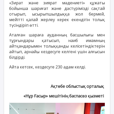
«Зират және зиярат мәдениеті» құжаты
бойынша шариғат және дәстүрімізді сақтай
отырып, ысырыпшылдыққа жол бермей,
мейітті қалай жерлеу керек екендігін толық
түсіндіріп өтті.
Аталған шараға ауданның басшылығы мен
тұрғындары қатысып, наиб имамның
айтқандарымен толыққанды келісетіндіктерін
айтып, арнайы кездесуге келгені үшін алғысын
білдірді.
Айта кетсек, кездесуге 230 адам келді.
Ақтөбе облыстық орталық
«Нұр Ғасыр» мешітінің баспасөз қызметі