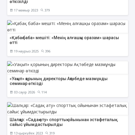
өткізілді
17 мамыр 2023
379
«Қабақ баба» мешіті: «Менің алғашқы оразам» шарасы
өтті
19 наурыз 2025
396
«Уақып» қорының директоры Ақтөбеде мазмұнды
семинар өткізді
03 сәуір 2026
114
Шалқар: «Садақ ату» спорттық ойынынан эстафеталық
сайыс ұйымдастырылды
13 қыркүйек 2023
319