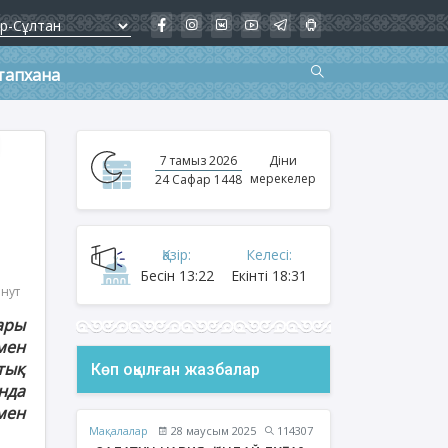
тапхана
7 тамыз 2026
Діни
мерекелер
24 Сафар 1448
Қазір:
Келесі:
Бесін
13:22
Екінті
18:31
инут
ары
мен
тық
Көп оқылған жазбалар
нда
мен
Мақалалар
28 маусым 2025
114307