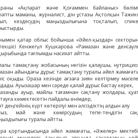
раны «Ақпарат және Қоғаммен байланыс» бөлімі
уапты маманы, журналист, дін ұстазы Ақтолқын Тажик
ып, кездесудің маңыздылығына тоқталып, спике
ныстырды.
нымен қатар облыс бойынша «Әйел-қыздар» секторы
текшісі Кенжегүл Кушкарова «Рамазан және денсаул
қырыбында тағлымды насихат айтты.
палы тамақтану жобасының негізін қалаушы, нутрицио
мазан айындағы дұрыс тамақтану туралы әйел жамағат
ріс оқыды. Ораза кезінде ағзаға зиян келтірмеу мәселе
лдады. Ауызашар мен сәреде қалай дұрыс бастау керек,
енов Бекжан
Жұмабаев Данияр
Ақ
қазанды ауыр, майлы тағамнан сақтану жолдары, қуа
ангелдіұлы
Әлимұхамедұлы
қтауға көмектесетін пайдалы өнімдер,
т деңгейінің күрт көтерілуі мен әлсіздіктің алдын алу
уыз, май және көмірсудың тепе-теңдігін сақ
ңыздылығы туралы айтты.
ра қортындысында әйел жамағаты, «Әжелер» мектебі
лсенді мүшелері тақырып аясында сауалдарын қой