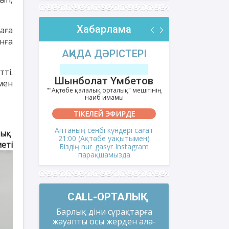
Хабарлама
аға
нға
РІ
АҚИДА ДӘРІСТЕРІ
ФИҚҺ 
ті.
лов
Шынболат Үмбетов
Нұрбо
мен
ітінің
""Ақтөбе қалалық орталық" мешітінің
""Нұр Ғасыр"
наиб имамы
на
ТІКЕЛЕЙ ЭФИРДЕ
ТІКЕ
і сағат
Аптаның сенбі күндері сағат
Аптаның сәрс
лық
мен)
21:00 (Ақтөбе уақытымен)
21:00 (Ақ
меті
gram
Біздің nur_gasyr Instagram
Біздің nu
парақшамызда
пар
CALL-ОРТАЛЫҚ
Барлық діни сұрақтарға
жауапты осы жерден ала-