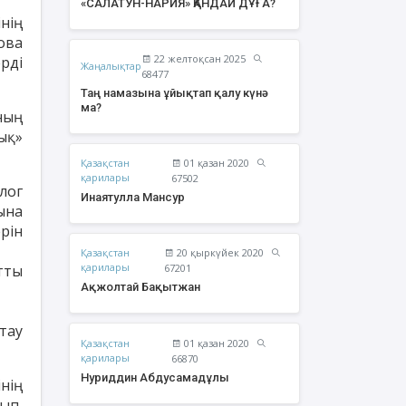
«САЛАТУН-НАРИЯ» ҚАНДАЙ ДҰҒА?
нің
ова
22 желтоқсан 2025
рді
Жаңалықтар
68477
Таң намазына ұйықтап қалу күнә
ма?
ның
ық»
Қазақстан
01 қазан 2020
қарилары
67502
лог
Инаятулла Мансур
ына
рін
Қазақстан
20 қыркүйек 2020
жолтай Бақытжан
Әбішев Қуаныш
қарилары
тты
67201
Тоқсанбайұлы
Ақжолтай Бақытжан
тау
Қазақстан
01 қазан 2020
қарилары
66870
Нуриддин Абдусамадұлы
нің
ып,