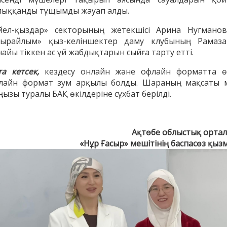
лыққанды тұщымды жауап алды.
йел-қыздар» секторының жетекшісі Арина Нугманов
ырайлым» қыз-келіншектер даму клубының Рамаза
айы тіккен ас үй жабдықтарын сыйға тарту етті.
АҚИДА ДӘРІСТЕРІ
ФИҚҺ ДӘРІСТЕ
та кетсек,
кездесу онлайн және офлайн форматта өт
Шынболат Үмбетов
Нұрбол Смағұ
лайн формат зум арқылы болды. Шараның мақсаты 
""Ақтөбе қалалық орталық" мешітінің
""Нұр Ғасыр" облыстық меш
ызы туралы БАҚ өкілдеріне сұхбат берілді.
наиб имамы
наиб имамы
ТІКЕЛЕЙ ЭФИРДЕ
ТІКЕЛЕЙ ЭФИРДЕ
Аптаның сенбі күндері сағат
Аптаның сәрсенбі күндер
Ақтөбе облыстық орта
21:00 (Ақтөбе уақытымен)
21:00 (Ақтөбе уақыты
«Нұр Ғасыр» мешітінің баспасөз қыз
Біздің nur_gasyr Instagram
Біздің nur_gasyr Insta
парақшамызда
парақшамызда