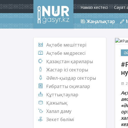
Намаз кестесі
Сауат 
Жаңалықтар
Ақтөбе мешіттері
Ә
Ақтөбе медресесі
Қазақстан қарилары
#
Жастар ісі секторы
н
Әйел-қыздар секторы
2
Ғибратты оқиғалар
Ақ
Құттықтаулар
ая
Қажылық
«Ә
Халал даму
ор
ха
Зекет бөлімі
кез