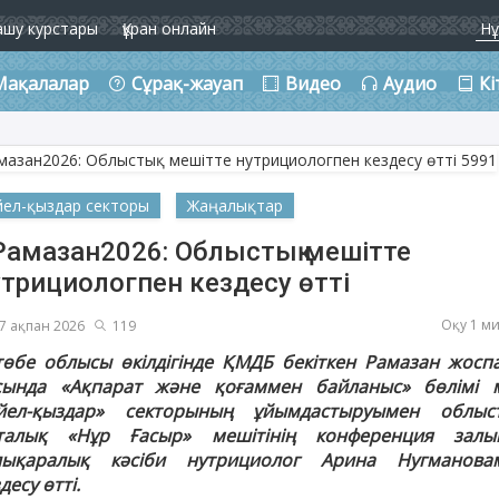
ашу курстары
Құран онлайн
Мақалалар
Сұрақ-жауап
Видео
Аудио
Кі
йел-қыздар секторы
Жаңалықтар
Рамазан2026: Облыстық мешітте
утрициологпен кездесу өтті
Оқу 1 м
7 ақпан 2026
119
төбе облысы өкілдігінде ҚМДБ бекіткен Рамазан жосп
сында «Ақпарат және қоғаммен байланыс» бөлімі 
йел-қыздар» секторының ұйымдастыруымен облыс
талық «Нұр Ғасыр» мешітінің конференция залы
лықаралық кәсіби нутрициолог Арина Нугманова
десу өтті.