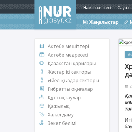
Намаз кестесі
Сауат 
Жаңалықтар
Ақтөбе мешіттері
Ә
Ақтөбе медресесі
Қазақстан қарилары
Х
Жастар ісі секторы
дә
Әйел-қыздар секторы
2
Ғибратты оқиғалар
Қа
Құттықтаулар
ме
Қажылық
та
Халал даму
Иг
Зекет бөлімі
ба