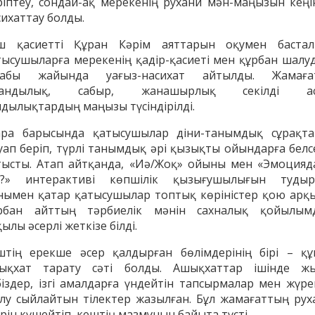
ріптеу, сондай-ақ мерекенің рухани мән-маңызын кеңі
сихаттау болды.
ш қасиетті Құран Кәрім аяттарын оқумен бастал
тысушыларға мерекенің қадір-қасиеті мен құрбан шалу
уабы жайында уағыз-насихат айтылды. Жамаға
андылық, сабыр, жанашырлық секілді а
ндылықтардың маңызы түсіндірілді.
ра барысында қатысушылар діни-танымдық сұрақта
уап беріп, түрлі танымдық әрі қызықты ойындарға белс
тысты. Атап айтқанда, «Иә/Жоқ» ойыны мен «Эмоцияд
м?» интерактиві көпшілік қызығушылығын тудыр
нымен қатар қатысушылар топтық көріністер қою арқ
енов Бекжан
Жұмабаев Данияр
Ақ
рбан айттың тәрбиелік мәнін сахналық қойылым
ангелдіұлы
Әлимұхамедұлы
ылы әсерлі жеткізе білді.
штің ерекше әсер қалдырған бөлімдерінің бірі – құ
ықхат тарату сәті болды. Ашықхаттар ішінде ж
біздер, ізгі амалдарға үндейтін тапсырмалар мен жүре
лу сыйлайтын тілектер жазылған. Бұл жамағаттың рух
рін күшейтіп, кештің мазмұнын байыта түсті.