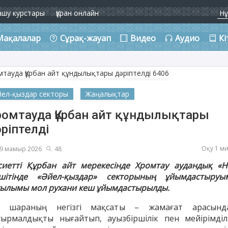
ашу курстары
Құран онлайн
Мақалалар
Сұрақ-жауап
Видео
Аудио
Кі
йел-қыздар секторы
Жаңалықтар
ромтауда Құрбан айт құндылықтары
ріптелді
Оқу 1 м
9 мамыр 2026
48
сиетті Құрбан айт мерекесінде Хромтау аудандық «Н
шітінде «Әйел-қыздар» секторының ұйымдастыруы
ғылымы мол рухани кеш ұйымдастырылды.
і шараның негізгі мақсаты – жамағат арасынд
уырмалдықты нығайтып, ауызбіршілік пен мейірімділі