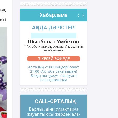
лық
Хабарлама
еті
РІ
АҚИДА ДӘРІСТЕРІ
ФИҚҺ 
лов
Шынболат Үмбетов
Нұрбо
ітінің
""Ақтөбе қалалық орталық" мешітінің
""Нұр Ғасыр"
наиб имамы
на
ТІКЕЛЕЙ ЭФИРДЕ
ТІКЕ
і сағат
Аптаның сенбі күндері сағат
Аптаның сәрс
мен)
21:00 (Ақтөбе уақытымен)
21:00 (Ақ
gram
Біздің nur_gasyr Instagram
Біздің nu
парақшамызда
пар
CALL-ОРТАЛЫҚ
Барлық діни сұрақтарға
жауапты осы жерден ала-