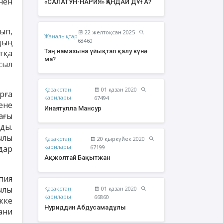
нен
«САЛАТУН-НАРИЯ» ҚАНДАЙ ДҰҒА?
ып,
22 желтоқсан 2025
Жаңалықтар
дың
68460
Таң намазына ұйықтап қалу күнә
тқа
ма?
сыл
Қазақстан
01 қазан 2020
рға
қарилары
67494
ене
Инаятулла Мансур
ағы
ды.
ылы
Қазақстан
20 қыркүйек 2020
жолтай Бақытжан
Әбішев Қуаныш
қарилары
дар
67199
Тоқсанбайұлы
Ақжолтай Бақытжан
пия
ылы
Қазақстан
01 қазан 2020
қарилары
66860
кке
Нуриддин Абдусамадұлы
ани