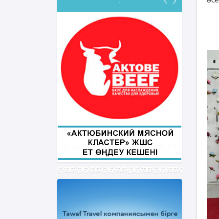
-
ФИҚҺ ДӘРІСТЕРІ
Нұрбол Смағұлов
""Нұр Ғасыр" облыстық мешітінің
наиб имамы
ТІКЕЛЕЙ ЭФИРДЕ
Аптаның сәрсенбі күндері сағат
21:00 (Ақтөбе уақытымен)
Біздің nur_gasyr Instagram
парақшамызда