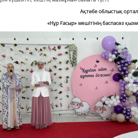
Ақтөбе облыстық орта
«Нұр Ғасыр» мешітінің баспасөз қызм
АҚИДА ДӘРІСТЕРІ
ФИҚҺ ДӘРІСТЕ
Шынболат Үмбетов
Нұрбол Смағұ
""Ақтөбе қалалық орталық" мешітінің
""Нұр Ғасыр" облыстық меш
наиб имамы
наиб имамы
ТІКЕЛЕЙ ЭФИРДЕ
ТІКЕЛЕЙ ЭФИРДЕ
Аптаның сенбі күндері сағат
Аптаның сәрсенбі күндер
21:00 (Ақтөбе уақытымен)
21:00 (Ақтөбе уақыты
Біздің nur_gasyr Instagram
Біздің nur_gasyr Insta
парақшамызда
парақшамызда