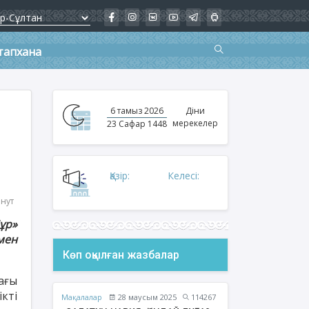
тапхана
6 тамыз 2026
Діни
мерекелер
23 Сафар 1448
Қазір:
Келесі:
инут
ұр»
мен
Көп оқылған жазбалар
ағы
кті
Мақалалар
28 маусым 2025
114267