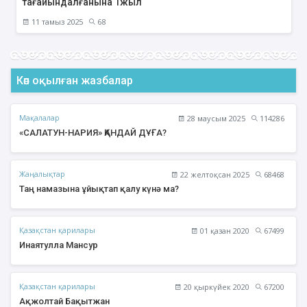
тағайындалғанына 1жыл
11 тамыз 2025
68
Көп оқылған жазбалар
Мақалалар
28 маусым 2025
114286
«САЛАТУН-НАРИЯ» ҚАНДАЙ ДҰҒА?
Жаңалықтар
22 желтоқсан 2025
68468
Таң намазына ұйықтап қалу күнә ма?
Қазақстан қарилары
01 қазан 2020
67499
Инаятулла Мансур
Қазақстан қарилары
20 қыркүйек 2020
67200
Ақжолтай Бақытжан