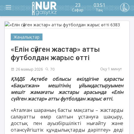
23
03:51
Сафар
Таң
Жаңалықтар
«Елін сүйген жастар» атты
футболдан жарыс өтті
Оқу 1 минут
26 мамыр 2026
70
ҚМДБ Ақтөбе облысы өкілдігіне қарасты
«Бақытжан» мешітінің ұйымдастыруымен
мешіт жамағаты жастары арасында «Елін
сүйген жастар» атты футболдан жарыс өтті.
«Аталған шараның басты мақсаты – жастарды
салауатты өмір салтын ұстануға шақыру,
достық пен ауызбіршілікті нығайту және
отансүйгіштік құндылықтарды дәріптеу» деді