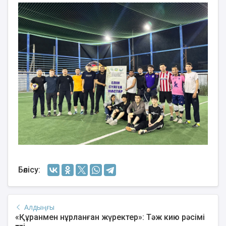
Бөлісу:
Алдыңғы
«Құранмен нұрланған жүректер»: Тәж кию рәсімі