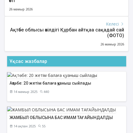
өтті
26 мамыр 2026
Келесі
Ақтөбе облысы өкілдігі Құрбан айтқаа сақадай сай
(ФОТО)
26 мамыр 2026
Ұқсас жазбалар
Ақтөбе: 20 жетім балаға қуаныш сыйлады
14 мамыр 2025
440
ЖАМБЫЛ ОБЛЫСЫНА БАС ИМАМ ТАҒАЙЫНДАЛДЫ
14 ақпан 2025
55