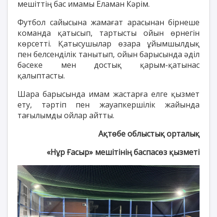
мешіттің бас имамы Еламан Кәрім.
Футбол сайысына жамағат арасынан бірнеше
команда қатысып, тартысты ойын өрнегін
көрсетті. Қатысушылар өзара ұйымшылдық
пен белсенділік танытып, ойын барысында әділ
бәсеке мен достық қарым-қатынас
қалыптасты.
Шара барысында имам жастарға елге қызмет
ету, тәртіп пен жауапкершілік жайында
тағылымды ойлар айтты.
Ақтөбе облыстық орталық
«Нұр Ғасыр» мешітінің баспасөз қызметі