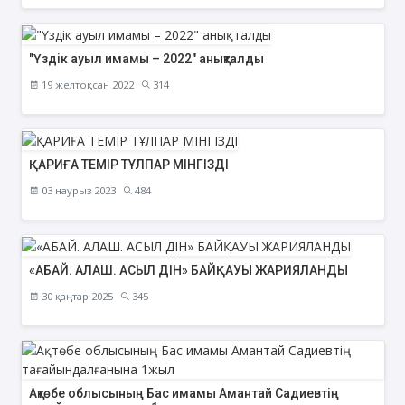
"Үздік ауыл имамы – 2022" анықталды
19 желтоқсан 2022
314
ҚАРИҒА ТЕМІР ТҰЛПАР МІНГІЗДІ
03 наурыз 2023
484
«АБАЙ. АЛАШ. АСЫЛ ДІН» БАЙҚАУЫ ЖАРИЯЛАНДЫ
30 қаңтар 2025
345
Ақтөбе облысының Бас имамы Амантай Садиевтің