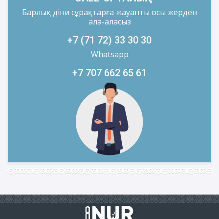
Барлық діни сұрақтарға жауапты осы жерден
ала-аласыз
+7 (71 72) 33 30 30
Whatsapp
+7 707 662 65 61