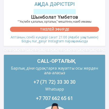
АҚИДА ДӘРІСТЕРІ
Шынболат Үмбетов
""Ақтөбе қалалық орталық" мешітінің наиб имамы
ТІКЕЛЕЙ ЭФИРДЕ
Аптаның сенбі күндері сағат 21:00 (Ақтөбе уақытымен)
Біздің nur_gasyr Instagram парақшамызда
CALL-ОРТАЛЫҚ
Барлық діни сұрақтарға жауапты осы жерден
ала-аласыз
+7 (71 72) 33 30 30
Whatsapp
+7 707 662 65 61