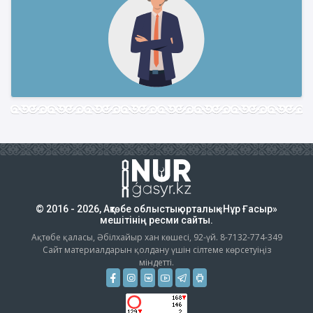
© 2016 - 2026, Ақтөбе облыстық орталық «Нұр Ғасыр»
мешітінің ресми сайты.
Ақтөбе қаласы, Әбілхайыр хан көшесі, 92-үй. 8-7132-774-349
Сайт материалдарын қолдану үшін сілтеме көрсетуіңіз
міндетті.