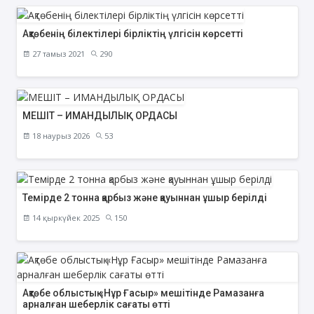
Ақтөбенің білектілері бірліктің үлгісін көрсетті
27 тамыз 2021
290
МЕШІТ – ИМАНДЫЛЫҚ ОРДАСЫ
18 наурыз 2026
53
Темірде 2 тонна қарбыз және қауыннан ұшыр берілді
14 қыркүйек 2025
150
Ақтөбе облыстық «Нұр Ғасыр» мешітінде Рамазанға
арналған шеберлік сағаты өтті