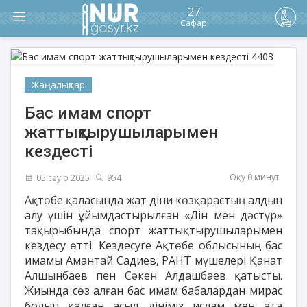
27
Сафар
Жаңалықтар
Бас имам спорт
жаттықтырушыларымен
кездесті
Оқу 0 минут
05 сәуір 2025
954
Ақтөбе қаласында жат діни көзқарастың алдын
алу үшін ұйымдастырылған «Дін мен дәстүр»
тақырыбында спорт жаттықтырушыларымен
кездесу өтті. Кездесуге Ақтөбе облысының бас
имамы Амантай Садиев, РАНТ мүшелері Қанат
Алшынбаев пен Сәкен Алдашбаев қатысты.
Жиында сөз алған бас имам бабалардан мирас
болып қалған асыл дініміз ислам мен ата