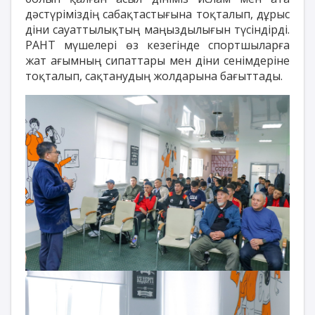
дәстүріміздің сабақтастығына тоқталып, дұрыс
діни сауаттылықтың маңыздылығын түсіндірді.
РАНТ мүшелері өз кезегінде спортшыларға
жат ағымның сипаттары мен діни сенімдеріне
тоқталып, сақтанудың жолдарына бағыттады.