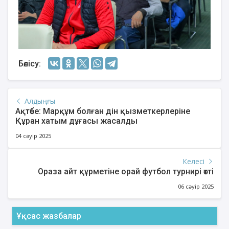
Бөлісу:
Алдыңғы
Ақтөбе: Марқұм болған дін қызметкерлеріне
Құран хатым дұғасы жасалды
04 сәуір 2025
Келесі
Ораза айт құрметіне орай футбол турнирі өтті
06 сәуір 2025
Ұқсас жазбалар