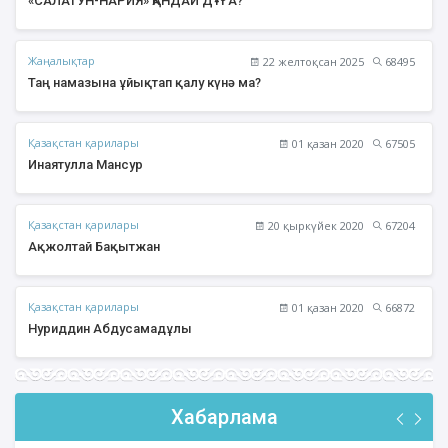
«САЛАТУН-НАРИЯ» ҚАНДАЙ ДҰҒА?
Жаңалықтар
22 желтоқсан 2025
68495
Таң намазына ұйықтап қалу күнә ма?
Қазақстан қарилары
01 қазан 2020
67505
Инаятулла Мансур
Қазақстан қарилары
20 қыркүйек 2020
67204
Ақжолтай Бақытжан
Қазақстан қарилары
01 қазан 2020
66872
Нуриддин Абдусамадұлы
Хабарлама