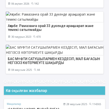
06 ақпан 2026
142
Ақтөбе: Рамазанға орай 33 дүкенде арақ-шарап және
темекі сатылмайды
30 наурыз 2023
470
БАС МҮФТИ САТУШЫЛАРМЕН КЕЗДЕСІП, МАЛ БАҒАСЫН
НЕГІЗСІЗ КӨТЕРМЕУГЕ ШАҚЫРДЫ
04 маусым 2025
44
Көп оқылған жазбалар
Мақалалар
28 маусым 2025
114365