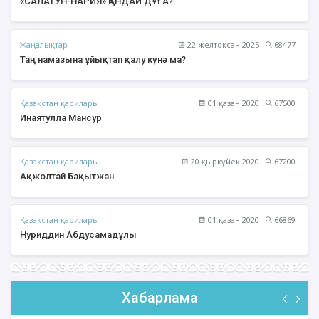
«САЛАТУН-НАРИЯ» ҚАНДАЙ ДҰҒА?
Жаңалықтар
22 желтоқсан 2025
68477
Таң намазына ұйықтап қалу күнә ма?
Қазақстан қарилары
01 қазан 2020
67500
Инаятулла Мансур
Қазақстан қарилары
20 қыркүйек 2020
67200
Ақжолтай Бақытжан
Қазақстан қарилары
01 қазан 2020
66869
Нуриддин Абдусамадұлы
Хабарлама