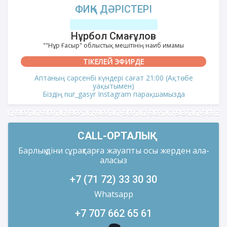
ФИҚҺ ДӘРІСТЕРІ
Нұрбол Смағұлов
""Нұр Ғасыр" облыстық мешітінің наиб имамы
ТІКЕЛЕЙ ЭФИРДЕ
Аптаның сәрсенбі күндері сағат 21:00 (Ақтөбе
уақытымен)
Біздің nur_gasyr Instagram парақшамызда
CALL-ОРТАЛЫҚ
Барлық діни сұрақтарға жауапты осы жерден ала-
аласыз
+7 (71 72) 33 30 30
Whatsapp
+7 707 662 65 61