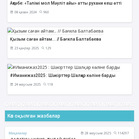
Ақтөбе: «Тәлімі мол Мәуліт айы» атты рухани кеш өтті
08 қазан 2024
960
Қызым саған айтам... // Бағила Балтабаева
23 қаңтар 2025
129
#Иманижаз2025 : Шәкірттер Шалқар көліне барды
24 маусым 2025
118
Көп оқылған жазбалар
Мақалалар
28 маусым 2025
114297