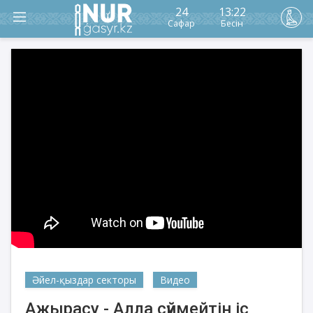
24
13:22
Сафар
Бесін
Әйел-қыздар секторы
Видео
Ажырасу - Алла сүймейтін іс