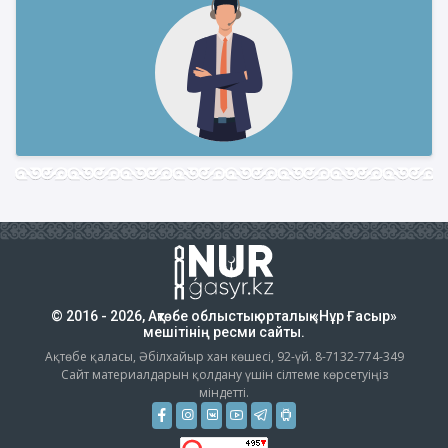
© 2016 - 2026, Ақтөбе облыстық орталық «Нұр Ғасыр»
мешітінің ресми сайты.
Ақтөбе қаласы, Әбілхайыр хан көшесі, 92-үй. 8-7132-774-349
Сайт материалдарын қолдану үшін сілтеме көрсетуіңіз
міндетті.