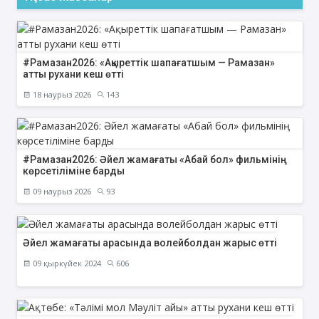
#Рамазан2026: «Ақыреттік шапағатшым — Рамазан»
атты рухани кеш өтті
18 наурыз 2026
143
#Рамазан2026: Әйел жамағаты «Абай бол» фильмінің
көрсетіліміне барды
09 наурыз 2026
93
Әйел жамағаты арасында волейболдан жарыс өтті
09 қыркүйек 2024
606