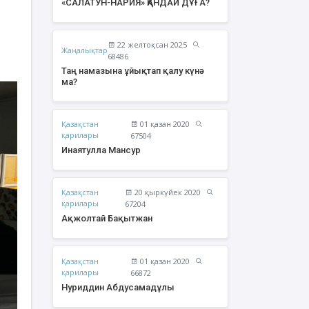
«САЛАТУН-НАРИЯ» ҚАНДАЙ ДҰҒА?
22 желтоқсан 2025
Жаңалықтар
68486
Таң намазына ұйықтап қалу күнә
ма?
Қазақстан
01 қазан 2020
қарилары
67504
Инаятулла Мансур
Қазақстан
20 қыркүйек 2020
жолтай Бақытжан
Әбішев Қуаныш
қарилары
67204
Тоқсанбайұлы
Ақжолтай Бақытжан
Қазақстан
01 қазан 2020
қарилары
66872
Нуриддин Абдусамадұлы