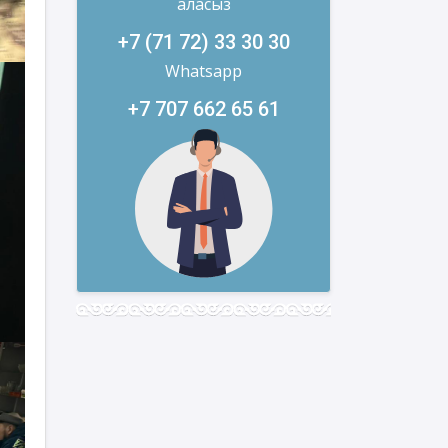
аласыз
+7 (71 72) 33 30 30
Whatsapp
+7 707 662 65 61