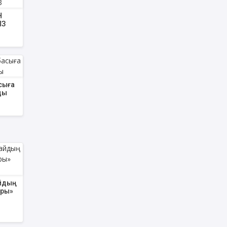
Н
ЫЗ
сыға
ды
айдың
ары»