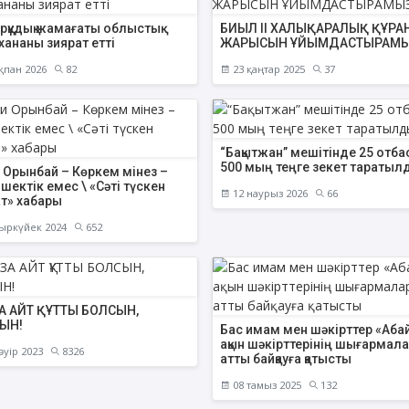
рқұдық жамағаты облыстық
БИЫЛ ІІ ХАЛЫҚАРАЛЫҚ ҚҰРА
хананы зиярат етті
ЖАРЫСЫН ҰЙЫМДАСТЫРАМ
қпан 2026
82
23 қаңтар 2025
37
“Бақытжан” мешітінде 25 отба
500 мың теңге зекет таратыл
 Орынбай – Көркем мінез –
шектік емес \ «Сәті түскен
12 наурыз 2026
66
ат» хабары
ыркүйек 2024
652
А АЙТ ҚҰТТЫ БОЛСЫН,
ЫН!
Бас имам мен шәкірттер «Аб
ақын шәкірттерінің шығармал
әуір 2023
8326
атты байқауға қатысты
08 тамыз 2025
132