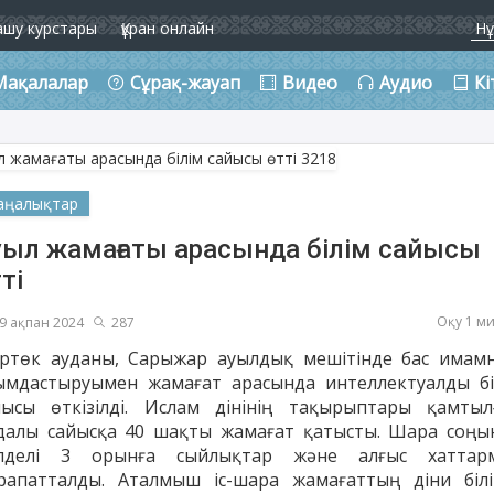
ашу курстары
Құран онлайн
Мақалалар
Сұрақ-жауап
Видео
Аудио
Кі
аңалықтар
уыл жамағаты арасында білім сайысы
ті
Оқу 1 м
9 ақпан 2024
287
ртөк ауданы, Сарыжар ауылдық мешітінде бас имам
ымдастыруымен жамағат арасында интеллектуалды бі
йысы өткізілді. Ислам дінінің тақырыптары қамтыл
далы сайысқа 40 шақты жамағат қатысты. Шара соңы
лделі 3 орынға сыйлықтар және алғыс хаттар
рапатталды. Аталмыш іс-шара жамағаттың діни білі