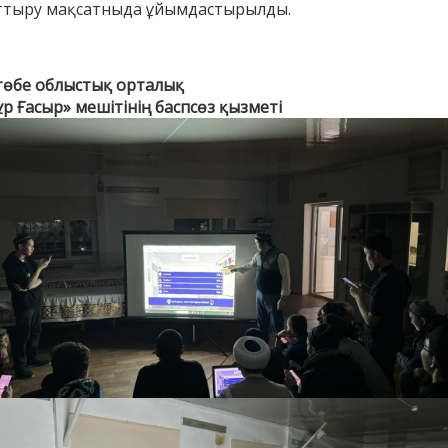
ттыру мақсатныда ұйымдастырылды.
төбе облыстық орталық
р Ғасыр» мешітінің баспсөз қызметі
енов Бекжан
Жұмабаев Данияр
Ақ
ангелдіұлы
Әлимұхамедұлы