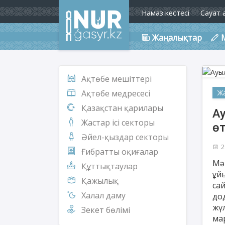
Намаз кестесі
Сауат 
Жаңалықтар
Ақтөбе мешіттері
Ж
Ақтөбе медресесі
Қазақстан қарилары
А
Жастар ісі секторы
өт
Әйел-қыздар секторы
2
Ғибратты оқиғалар
Мә
Құттықтаулар
ұй
Қажылық
са
Халал даму
до
жү
Зекет бөлімі
ма