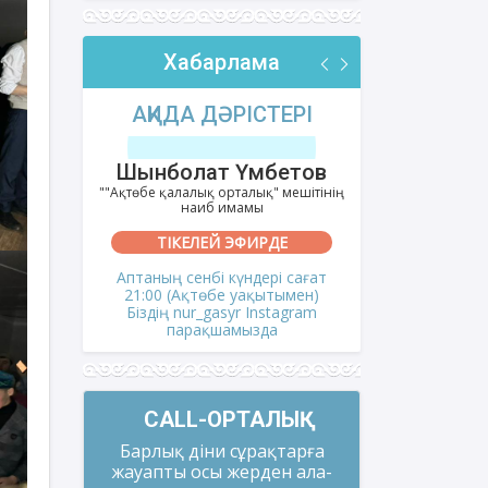
Хабарлама
РІ
АҚИДА ДӘРІСТЕРІ
ФИҚҺ 
лов
Шынболат Үмбетов
Нұрбо
ітінің
""Ақтөбе қалалық орталық" мешітінің
""Нұр Ғасыр"
наиб имамы
на
ТІКЕЛЕЙ ЭФИРДЕ
ТІКЕ
і сағат
Аптаның сенбі күндері сағат
Аптаның сәрс
мен)
21:00 (Ақтөбе уақытымен)
21:00 (Ақ
gram
Біздің nur_gasyr Instagram
Біздің nu
парақшамызда
пар
CALL-ОРТАЛЫҚ
Барлық діни сұрақтарға
жауапты осы жерден ала-