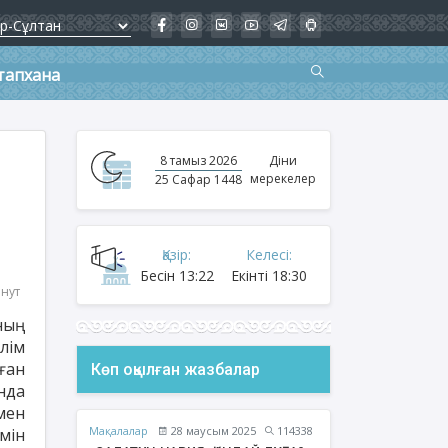
тапхана
8 тамыз 2026
Діни
мерекелер
25 Сафар 1448
Қазір:
Келесі:
Бесін
13:22
Екінті
18:30
инут
ның
лім
ған
Көп оқылған жазбалар
нда
мен
Мақалалар
28 маусым 2025
114338
мін