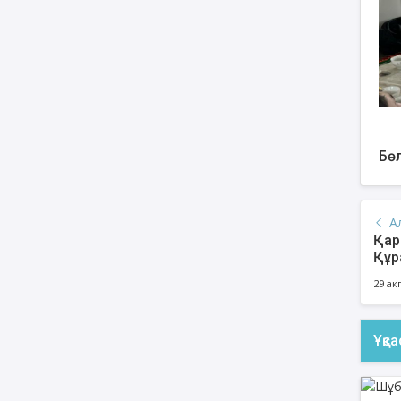
Бөл
А
Қар
Құр
29 ақ
Ұқс