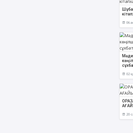
Шұба
кітап
06 а
Мәди
көңіл
сұхб
02 қ
ОРАЗ
АҒАЙ
20 с