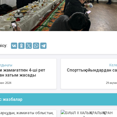
ісу:
лдыңғы
Кел
и жамағатпен 4-ші рет
Спорттық ойындардан с
ан хатым жасады
пан 2024
29 ақпа
ас жазбалар