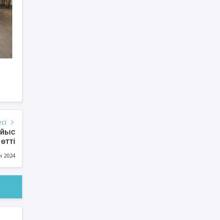
есі
айыс
өтті
н 2024