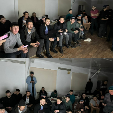
АҚИДА ДӘРІСТЕРІ
ФИҚҺ ДӘРІСТЕ
Шынболат Үмбетов
Нұрбол Смағұ
""Ақтөбе қалалық орталық" мешітінің
""Нұр Ғасыр" облыстық меш
наиб имамы
наиб имамы
ТІКЕЛЕЙ ЭФИРДЕ
ТІКЕЛЕЙ ЭФИРДЕ
Аптаның сенбі күндері сағат
Аптаның сәрсенбі күндер
21:00 (Ақтөбе уақытымен)
21:00 (Ақтөбе уақыты
Біздің nur_gasyr Instagram
Біздің nur_gasyr Insta
парақшамызда
парақшамызда