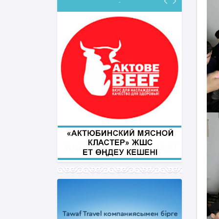
-
ФИҚҺ ДӘРІСТЕРІ
Нұрбол Смағұлов
""Нұр Ғасыр" облыстық мешітінің
наиб имамы
ТІКЕЛЕЙ ЭФИРДЕ
Аптаның сәрсенбі күндері сағат
21:00 (Ақтөбе уақытымен)
Біздің nur_gasyr Instagram
парақшамызда