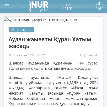
23
Сафар
Жаңалықтар
Аудан жамағаты Құран Хатым
жасады
Оқу 1 минут
01 наурыз 2024
571
Шалқар ауданында Құранның 114 сүресі
толығымен оқылып, хатым дұғасы жасалды.
Шалқар аудандық «Матай Қоқанұлы»
мешітінің ұйымдастыруымен ҚМДБ-ның 2024
жылдық жоспарына сәйкес «Ихсан және
насихат» бағыты аясында «Құран хатым»
жобасы бойынша мешіт жамағаттарымен
Құран хатым етіліп, хатым дұғасы жасалды.