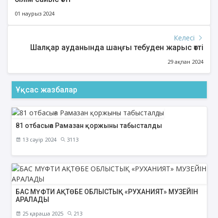
01 наурыз 2024
Келесі
Шалқар ауданында шаңғы тебуден жарыс өтті
29 ақпан 2024
Ұқсас жазбалар
81 отбасыға Рамазан қоржыны табысталды
13 сәуір 2024
3113
БАС МҮФТИ АҚТӨБЕ ОБЛЫСТЫҚ «РУХАНИЯТ» МУЗЕЙІН
АРАЛАДЫ
25 қараша 2025
213