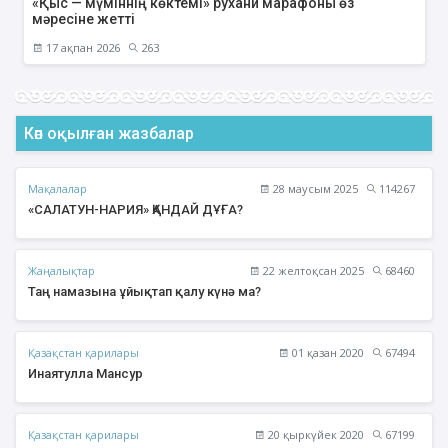
«Қыс — мүміннің көктемі» рухани марафоны өз
мәресіне жетті
17 ақпан 2026
263
Көп оқылған жазбалар
Мақалалар
28 маусым 2025
114267
«САЛАТУН-НАРИЯ» ҚАНДАЙ ДҰҒА?
Жаңалықтар
22 желтоқсан 2025
68460
Таң намазына ұйықтап қалу күнә ма?
Қазақстан қарилары
01 қазан 2020
67494
Инаятулла Мансур
Қазақстан қарилары
20 қыркүйек 2020
67199