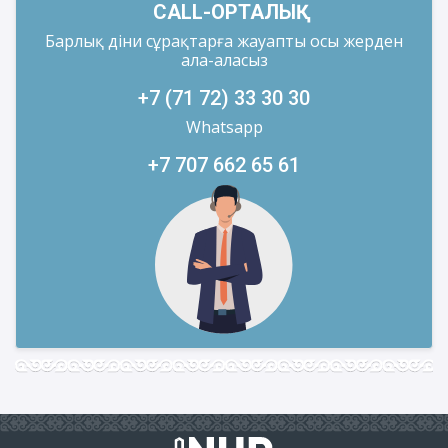
CALL-ОРТАЛЫҚ
Барлық діни сұрақтарға жауапты осы жерден
ала-аласыз
+7 (71 72) 33 30 30
Whatsapp
+7 707 662 65 61