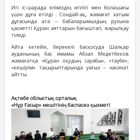
Игі іс-шарада еліміздің игілігі мен болашағы
үшін дұға етілді . Сондай-ақ, жамағат хатым
дұғасында ата – бабаларымыздың рухына
қасиетті Құран аяттарын бағыштап, жарылқау
тіледі.
Айта кетейік, берекелі басқосуда Шалқар
ауданының бас имамы Абзал Медетбеков
жамағатқа «Құран оқудың сауабы», «тәубе»,
«кешірім» тақырыптарында уағыз – насихат
айтты.
Ақтөбе облыстық орталық
«Нұр Ғасыр» мешітінің баспасөз қызметі