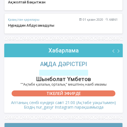
Ақжолтай Бақытжан
Қазақстан қарилары
01 қазан 2020
66861
Нуриддин Абдусамадұлы
Хабарлама
АҚИДА ДӘРІСТЕРІ
Шынболат Үмбетов
""Ақтөбе қалалық орталық" мешітінің наиб имамы
ТІКЕЛЕЙ ЭФИРДЕ
Аптаның сенбі күндері сағат 21:00 (Ақтөбе уақытымен)
Біздің nur_gasyr Instagram парақшамызда