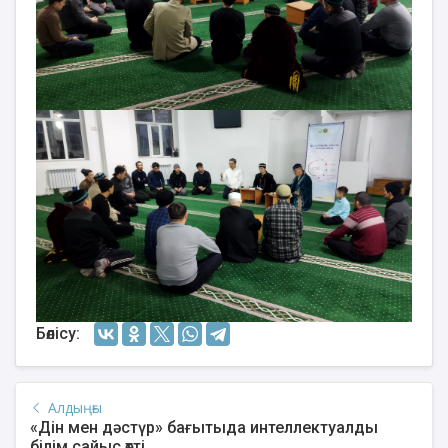
Бөлісу:
Алдыңғы
«Дін мен дәстүр» бағытыда интеллектуалды
білім сайыс өтті