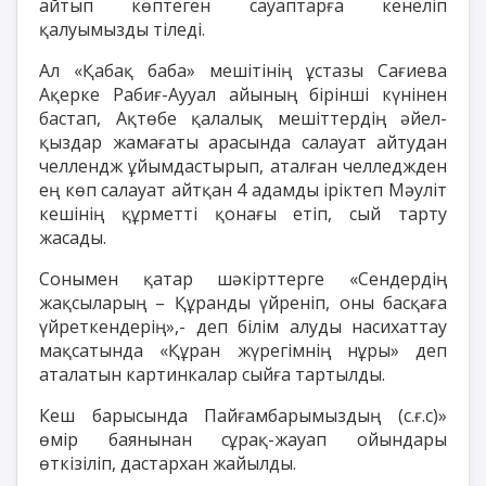
айтып көптеген сауаптарға кенеліп
қалуымызды тіледі.
Ал «Қабақ баба» мешітінің ұстазы Сағиева
Ақерке Рабиғ-Аууал айының бірінші күнінен
бастап, Ақтөбе қалалық мешіттердің әйел-
қыздар жамағаты арасында салауат айтудан
челлендж ұйымдастырып, аталған челледжден
ең көп салауат айтқан 4 адамды іріктеп Мәуліт
кешінің құрметті қонағы етіп, сый тарту
жасады.
Сонымен қатар шәкірттерге «Сендердің
жақсыларың – Құранды үйреніп, оны басқаға
үйреткендерің»,- деп білім алуды насихаттау
мақсатында «Құран жүрегімнің нұры» деп
аталатын картинкалар сыйға тартылды.
Кеш барысында Пайғамбарымыздың (с.ғ.с)»
өмір баянынан сұрақ-жауап ойындары
өткізіліп, дастархан жайылды.