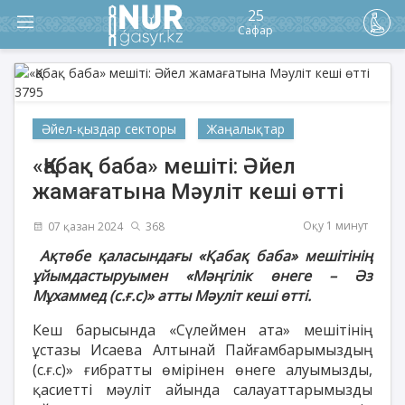
25
Сафар
Әйел-қыздар секторы
Жаңалықтар
«Қабақ баба» мешіті: Әйел
жамағатына Мәуліт кеші өтті
Оқу 1 минут
07 қазан 2024
368
Ақтөбе қаласындағы «Қабақ баба» мешітінің
ұйымдастыруымен «Мәңгілік өнеге – Әз
Мұхаммед (с.ғ.с)» атты Мәуліт кеші өтті.
Кеш барысында «Сүлеймен ата» мешітінің
ұстазы Исаева Алтынай Пайғамбарымыздың
(с.ғ.с)» ғибратты өмірінен өнеге алуымызды,
қасиетті мәуліт айында салауаттарымызды