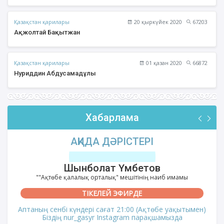
Қазақстан қарилары
20 қыркүйек 2020
67203
Ақжолтай Бақытжан
Қазақстан қарилары
01 қазан 2020
66872
Нуриддин Абдусамадұлы
Хабарлама
АҚИДА ДӘРІСТЕРІ
Шынболат Үмбетов
""Ақтөбе қалалық орталық" мешітінің наиб имамы
ТІКЕЛЕЙ ЭФИРДЕ
Аптаның сенбі күндері сағат 21:00 (Ақтөбе уақытымен)
Біздің nur_gasyr Instagram парақшамызда