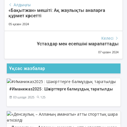
Алдыңғы
«Бақытжан» мешіті: Ақ жаулықты аналарға
құрмет көрсетті
05 қазан 2024
Келесі
Ұстаздар мен есепшіні марапаттады
07 қазан 2024
Ұқсас жазбалар
#Иманижаз2025 : Шәкірттерге балмұздық таратылды
03 шілде 2025
125