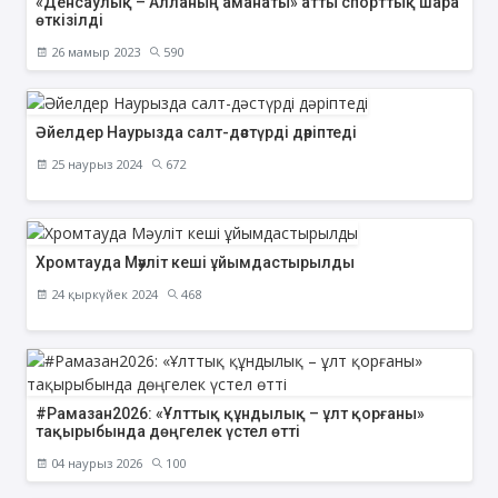
«Денсаулық – Алланың аманаты» атты спорттық шара
өткізілді
26 мамыр 2023
590
Әйелдер Наурызда салт-дәстүрді дәріптеді
25 наурыз 2024
672
Хромтауда Мәуліт кеші ұйымдастырылды
24 қыркүйек 2024
468
#Рамазан2026: «Ұлттық құндылық – ұлт қорғаны»
тақырыбында дөңгелек үстел өтті
04 наурыз 2026
100