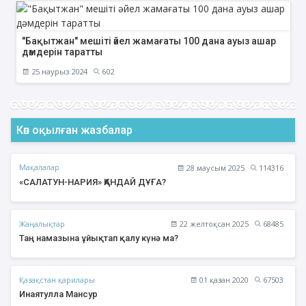
"Бақытжан" мешіті әйел жамағаты 100 дана ауыз ашар
дәмдерін таратты
25 наурыз 2024
602
Көп оқылған жазбалар
Мақалалар
28 маусым 2025
114316
«САЛАТУН-НАРИЯ» ҚАНДАЙ ДҰҒА?
Жаңалықтар
22 желтоқсан 2025
68485
Таң намазына ұйықтап қалу күнә ма?
Қазақстан қарилары
01 қазан 2020
67503
Инаятулла Мансур