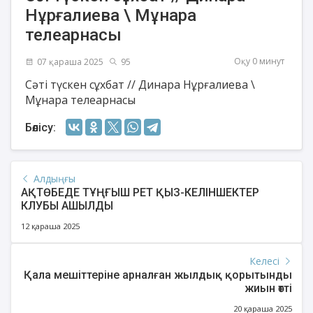
Нұрғалиева \ Мұнара
телеарнасы
Оқу 0 минут
07 қараша 2025
95
Сәті түскен сұхбат // Динара Нұрғалиева \
Мұнара телеарнасы
Бөлісу:
Алдыңғы
АҚТӨБЕДЕ ТҰҢҒЫШ РЕТ ҚЫЗ-КЕЛІНШЕКТЕР
КЛУБЫ АШЫЛДЫ
12 қараша 2025
Келесі
Қала мешіттеріне арналған жылдық қорытынды
жиын өтті
20 қараша 2025