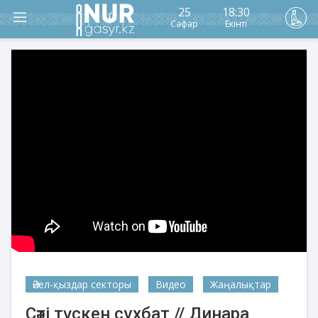
25
18:30
Сафар
Екінті
Әйел-қыздар секторы
Видео
Жаңалықтар
Сәті түскен сұхбат // Динара