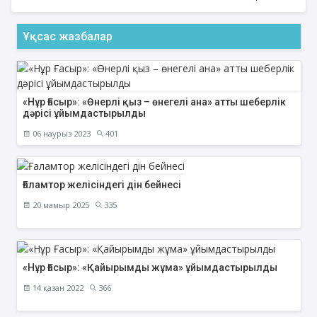
Ұқсас жазбалар
«Нұр Ғасыр»: «Өнерлі қыз – өнегелі ана» атты шеберлік
дәрісі ұйымдастырылды
06 наурыз 2023
401
Ғаламтор желісіндегі дін бейнесі
20 мамыр 2025
335
«Нұр Ғасыр»: «Қайырымды жұма» ұйымдастырылды
14 қазан 2022
366