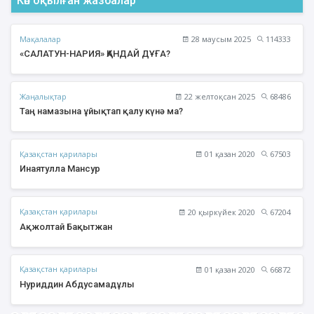
Көп оқылған жазбалар
Мақалалар
28 маусым 2025
114333
«САЛАТУН-НАРИЯ» ҚАНДАЙ ДҰҒА?
Жаңалықтар
22 желтоқсан 2025
68486
Таң намазына ұйықтап қалу күнә ма?
Қазақстан қарилары
01 қазан 2020
67503
Инаятулла Мансур
Қазақстан қарилары
20 қыркүйек 2020
67204
Ақжолтай Бақытжан
Қазақстан қарилары
01 қазан 2020
66872
Нуриддин Абдусамадұлы