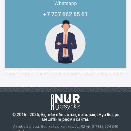
Whatsapp
+7 707 662 65 61
© 2016 - 2026, Ақтөбе облыстық орталық «Нұр Ғасыр»
мешітінің ресми сайты.
Ақтөбе қаласы, Әбілхайыр хан көшесі, 92-үй. 8-7132-774-349