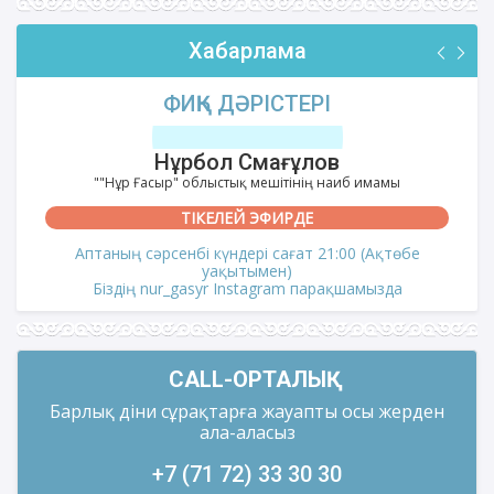
Хабарлама
ФИҚҺ ДӘРІСТЕРІ
Нұрбол Смағұлов
""Нұр Ғасыр" облыстық мешітінің наиб имамы
ТІКЕЛЕЙ ЭФИРДЕ
Аптаның сәрсенбі күндері сағат 21:00 (Ақтөбе
уақытымен)
Біздің nur_gasyr Instagram парақшамызда
CALL-ОРТАЛЫҚ
Барлық діни сұрақтарға жауапты осы жерден
ала-аласыз
+7 (71 72) 33 30 30