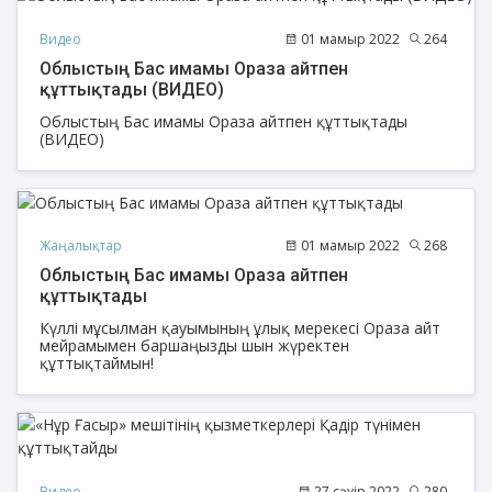
Видео
01 мамыр 2022
264
Облыстың Бас имамы Ораза айтпен
құттықтады (ВИДЕО)
Облыстың Бас имамы Ораза айтпен құттықтады
(ВИДЕО)
Жаңалықтар
01 мамыр 2022
268
Облыстың Бас имамы Ораза айтпен
құттықтады
Күллі мұсылман қауымының ұлық мерекесі Ораза айт
мейрамымен баршаңызды шын жүректен
құттықтаймын!
Видео
27 сәуір 2022
280