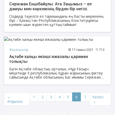
Серікжан Еншібайұлы: Ата Заңымыз – ел
дамуы мен көркеюінің бірден бір негізі.
Сіздерді тәуелсіз ел тарихындағы ең басты мерекенің
бірі – Қазақстан Республикасының Конституциясы
күнімен шын жүректен құттықтаймын!
Жаңалықтар
17 тамыз 2021
713
Ақтөбе халқы екінші ижазалы қаримен
толықты
Бүгін Ақтөбе облыстық орталық «Нұр Ғасыр»
мешітінде Х республикалық Құран жарысының іріктеу
сайысында Ақтөбе облысының Бас имамы Серікжан
Еншібайұлы Бекзат Дулатұлына құрметпен ижазасын
табыстап, Ақтөбе халқы екінші ижалы қаримен
толыққандығын хабарлады.
←
1
2
3
4
5
6
7
Келесі
Алдыңғы
→