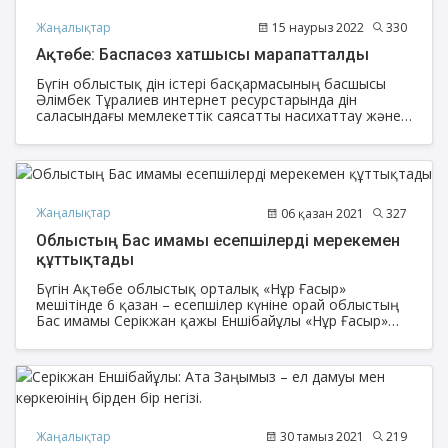
Жаңалықтар
15 наурыз 2022
330
Ақтөбе: Баспасөз хатшысы марапатталды
Бүгін облыстық дін істері басқармасының басшысы
Әлімбек Тұралиев интернет ресурстарында дін
саласындағы мемлекеттік саясатты насихаттау және
діни экстремизм мен терроризм көріністерін алдын алу
жұмыстарын жүргізуде белсенділік танытып, нәтижелі
жұмыс көрсеткені үшін облыстық орталық мешітінің
Баспасөз хатшысы, журналист Ақтолқын Тажикованы
марапаттады.
Жаңалықтар
06 қазан 2021
327
Облыстың Бас имамы есепшілерді мерекемен
құттықтады
Бүгін Ақтөбе облыстық орталық «Нұр Ғасыр»
мешітінде 6 қазан – есепшілер күніне орай облыстың
Бас имамы Серікжан қажы Еншібайұлы «Нұр Ғасыр»
мешітінің Бас есепшісі Гүлнар Маханова мен Бас
есепшінің көмекшісі Ардақ Абдуалиеваны мерекемен
құттықтады.
Жаңалықтар
30 тамыз 2021
219