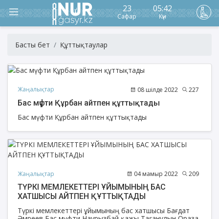
23
05:42
Сафар
Күн
Басты бет
Құттықтаулар
Жаңалықтар
08 шілде 2022
227
Бас мүфти Құрбан айтпен құттықтады
Бас мүфти Құрбан айтпен құттықтады
Жаңалықтар
04 мамыр 2022
209
ТҮРКІ МЕМЛЕКЕТТЕРІ ҰЙЫМЫНЫҢ БАС
ХАТШЫСЫ АЙТПЕН ҚҰТТЫҚТАДЫ
Түркі мемлекеттері ұйымының бас хатшысы Бағдат
Әмреев Бас мүфти Наурызбай қажы Тағанұлын Ораза