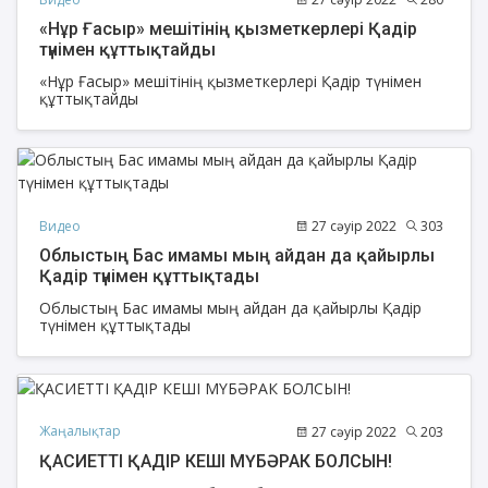
«Нұр Ғасыр» мешітінің қызметкерлері Қадір
түнімен құттықтайды
«Нұр Ғасыр» мешітінің қызметкерлері Қадір түнімен
құттықтайды
Видео
27 сәуір 2022
303
Облыстың Бас имамы мың айдан да қайырлы
Қадір түнімен құттықтады
Облыстың Бас имамы мың айдан да қайырлы Қадір
түнімен құттықтады
Жаңалықтар
27 сәуір 2022
203
ҚАСИЕТТІ ҚАДІР КЕШІ МҮБӘРАК БОЛСЫН!