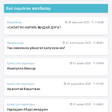
Көп оқылған жазбалар
Мақалалар
28 маусым 2025
114268
«САЛАТУН-НАРИЯ» ҚАНДАЙ ДҰҒА?
Жаңалықтар
22 желтоқсан 2025
68461
Таң намазына ұйықтап қалу күнә ма?
Қазақстан қарилары
01 қазан 2020
67494
Инаятулла Мансур
Қазақстан қарилары
20 қыркүйек 2020
67199
Ақжолтай Бақытжан
Қазақстан қарилары
01 қазан 2020
66861
Нуриддин Абдусамадұлы