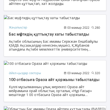
айтпен құттықтап, хат жолдады.
Жаңалықтар
03 мамыр 2022
280
Бас мүфтидің құттықтау хаты табысталды
Ақтөбе облысының Бас имамы Серікжан Еншібайұлы
ҚМДБ Ақсаақалдар кенесінің мүшесі, Қ.Жұбанов
атындағы Ақтөбе мемлекеттік университетінің
профессоры, философия ғылымдарының докторы
Амангелді Айталыны мұсылманның Ораза айтпен
құттықтап, Бас мүфти Наурызбай қажы Тағанұлының
құттықтауын табыстады.
Әйел-қыздар секторы
03 мамыр 2022
320
100 отбасыға Ораза айт қоржыны табысталды
Күллі мұсылманның ұлық мерекесі Ораза айт
мейрамына орай облыстық орталық «Нұр Ғасыр»
мешітінде 1 00 отбасыға Ораза айт қоржыны
табысталды.