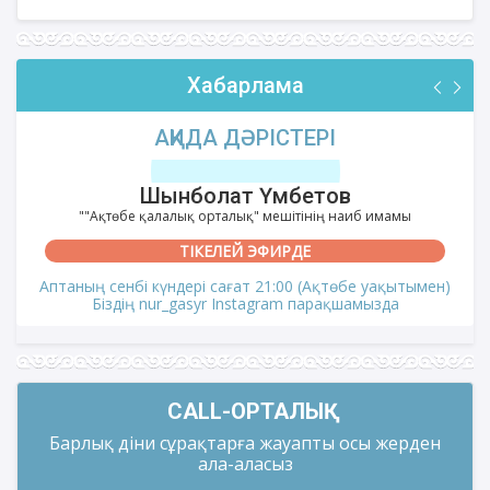
Хабарлама
АҚИДА ДӘРІСТЕРІ
Шынболат Үмбетов
""Ақтөбе қалалық орталық" мешітінің наиб имамы
ТІКЕЛЕЙ ЭФИРДЕ
Аптаның сенбі күндері сағат 21:00 (Ақтөбе уақытымен)
Біздің nur_gasyr Instagram парақшамызда
CALL-ОРТАЛЫҚ
Барлық діни сұрақтарға жауапты осы жерден
ала-аласыз