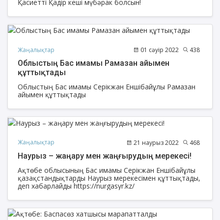
Қасиетті Қадір кеші мүбәрак болсын!
Жаңалықтар
01 сәуір 2022
438
Облыстың Бас имамы Рамазан айымен
құттықтады
Облыстың Бас имамы Серікжан Еншібайұлы Рамазан
айымен құттықтады
Жаңалықтар
21 наурыз 2022
468
Наурыз – жаңару мен жаңғырудың мерекесі!
Ақтөбе облысының Бас имамы Серікжан Еншібайұлы
қазақстандықтарды Наурыз мерекесімен құттықтады,
деп хабарлайды https://nurgasyr.kz/