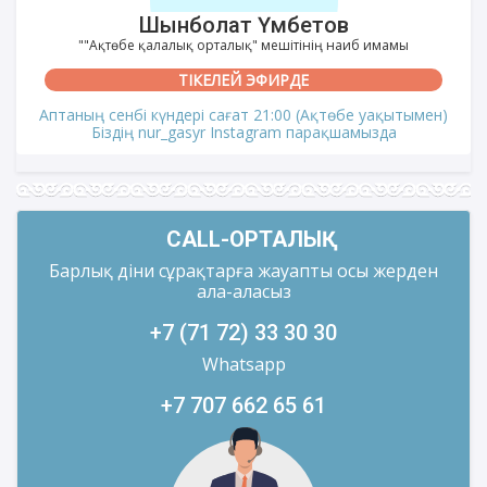
Шынболат Үмбетов
""Ақтөбе қалалық орталық" мешітінің наиб имамы
ТІКЕЛЕЙ ЭФИРДЕ
Аптаның сенбі күндері сағат 21:00 (Ақтөбе уақытымен)
Біздің nur_gasyr Instagram парақшамызда
CALL-ОРТАЛЫҚ
Барлық діни сұрақтарға жауапты осы жерден
ала-аласыз
+7 (71 72) 33 30 30
Whatsapp
+7 707 662 65 61