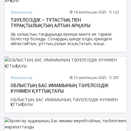
Жаңалықтар
16 желтоқсан 2025
122
ТӘУЕЛСІЗДІК – ТҰТАСТЫҚ ПЕН
ТҰРАҚТЫЛЫҚТЫҢ АЛТЫН АРҚАУЫ
Әр халықтың тағдырында ерекше мәнге ие тарихи
белестер болады. Солардың ішінде елдің еркіндігін
айғақтайтын, ұлттың рухын асқақтатып, жаңа
дәуірдің есігін айқара ашатын айтулы күндер бар. Ұлт
үшін ұмытылмас ұлы күндердің бірегейі – Тәуелсіздік
күні. Бұл – халқымыздың сан ғасыр армандаған
азаттығының ақ таңы атқан күн, елдігіміздің
мәңгілікке бекіген сәті.
Жаңалықтар
15 желтоқсан 2025
207
ОБЛЫСТЫҢ БАС ИМАМЫНЫҢ ТӘУЕЛСІЗДІК
КҮНІМЕН ҚҰТТЫҚТАУЫ
ОБЛЫСТЫҢ БАС ИМАМЫНЫҢ ТӘУЕЛСІЗДІК КҮНІМЕН
ҚҰТТЫҚТАУЫ