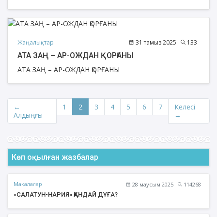
Жаңалықтар
31 тамыз 2025
133
АТА ЗАҢ – АР-ОЖДАН ҚОРҒАНЫ
АТА ЗАҢ – АР-ОЖДАН ҚОРҒАНЫ
←
1
2
3
4
5
6
7
Келесі
Алдыңғы
→
Көп оқылған жазбалар
Мақалалар
28 маусым 2025
114268
«САЛАТУН-НАРИЯ» ҚАНДАЙ ДҰҒА?