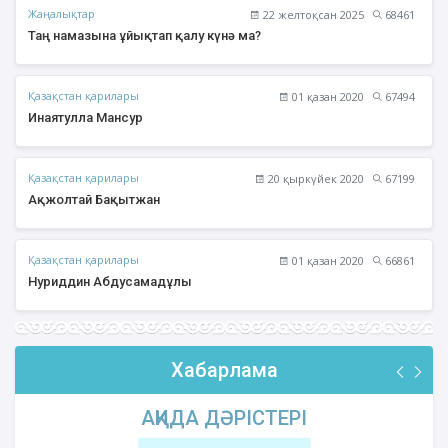
Жаңалықтар
22 желтоқсан 2025
68461
Таң намазына ұйықтап қалу күнә ма?
Қазақстан қарилары
01 қазан 2020
67494
Инаятулла Мансур
Қазақстан қарилары
20 қыркүйек 2020
67199
Ақжолтай Бақытжан
Қазақстан қарилары
01 қазан 2020
66861
Нуриддин Абдусамадұлы
Хабарлама
АҚИДА ДӘРІСТЕРІ