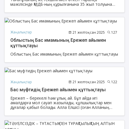
мәжілісінде ҚМДБ-ның құрылғанына 35 жыл толуына
орай Ақтөбе облысының Бас имамы Амантай Садиев
мерекелік медальмен марапатталды.
Жаңалықтар
21 желтоқсан 2025
127
Облыстың Бас имамының Ережеп айымен
құттықтауы
Облыстың Бас имамының Ережеп айымен құттықтауы
Жаңалықтар
21 желтоқсан 2025
122
Бас мүфтидің Ережеп айымен құттықтауы
Ережеп – берекелі һәм ұлық ай. Бұл айда игі
амалдарға мол сауап жазылады, құлшылықтар мен
дұғалар қабыл болады. Алла Елшісі (оған Алланың
салауаты мен сәлемі болсын): «Бес түн бар, онда
дұғалар кері қайтарылмайды. Олар – Ережеп айының
алғашқы түні, Шағбан айының жартысындағы түн,
Жұма түні, Ораза және Құрбан айт түндері», – деген.