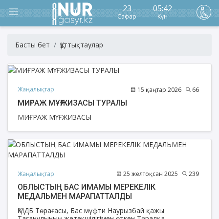
23
05:42
Сафар
Күн
Басты бет
Құттықтаулар
Жаңалықтар
15 қаңтар 2026
66
МИҒРАЖ МҰҒЖИЗАСЫ ТУРАЛЫ
МИҒРАЖ МҰҒЖИЗАСЫ
Жаңалықтар
25 желтоқсан 2025
239
ОБЛЫСТЫҢ БАС ИМАМЫ МЕРЕКЕЛІК
МЕДАЛЬМЕН МАРАПАТТАЛДЫ
ҚМДБ Төрағасы, Бас мүфти Наурызбай қажы
Тағанұлының жетекшілігімен өткен Төралқа