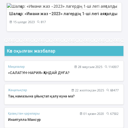
Шалқар: «Имани жаз –2023» лагердің 1-ші легі аяқталды
15 шілде 2023
817
Көп оқылған жазбалар
Мақалалар
28 маусым 2025
114307
«САЛАТУН-НАРИЯ» ҚАНДАЙ ДҰҒА?
Жаңалықтар
22 желтоқсан 2025
68477
Таң намазына ұйықтап қалу күнә ма?
Қазақстан қарилары
01 қазан 2020
67502
Инаятулла Мансур