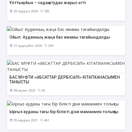
Ұлттық ойын – садақ атудан жарыс өтті
20 наурыз 2024
785
Ойыл: Ауданның жаңа бас имамы тағайындалды
21 қыркүйек 2024
540
БАС МҮФТИ «ӘБСАТТАР ДЕРБІСӘЛІ» КІТАПХАНАСЫМЕН
ТАНЫСТЫ
08 ақпан 2025
45
Ырғыз ауданы тағы бір білікті діни маманмен толықты
05 наурыз 2021
461