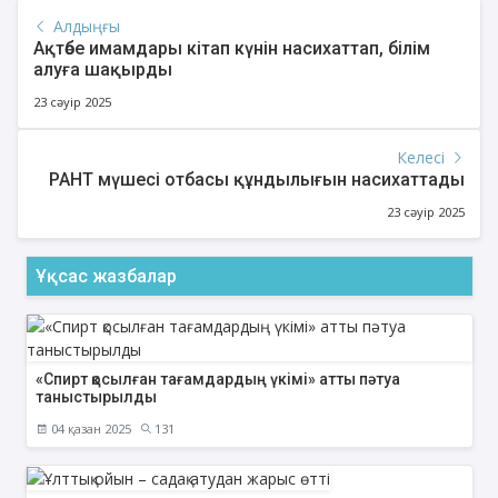
Алдыңғы
Ақтөбе имамдары кітап күнін насихаттап, білім
алуға шақырды
23 сәуір 2025
Келесі
РАНТ мүшесі отбасы құндылығын насихаттады
23 сәуір 2025
Ұқсас жазбалар
«Спирт қосылған тағамдардың үкімі» атты пәтуа
таныстырылды
04 қазан 2025
131