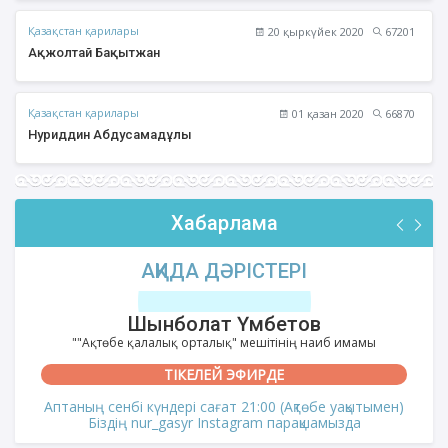
Қазақстан қарилары
20 қыркүйек 2020
67201
Ақжолтай Бақытжан
Қазақстан қарилары
01 қазан 2020
66870
Нуриддин Абдусамадұлы
Хабарлама
АҚИДА ДӘРІСТЕРІ
Шынболат Үмбетов
""Ақтөбе қалалық орталық" мешітінің наиб имамы
ТІКЕЛЕЙ ЭФИРДЕ
Аптаның сенбі күндері сағат 21:00 (Ақтөбе уақытымен)
Біздің nur_gasyr Instagram парақшамызда