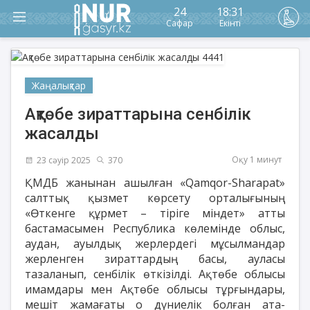
24
18:31
Сафар
Екінті
Жаңалықтар
Ақтөбе зираттарына сенбілік
жасалды
Оқу 1 минут
23 сәуір 2025
370
ҚМДБ жанынан ашылған «Qamqor-Sharapat»
салттық қызмет көрсету орталығының
«Өткенге құрмет – тіріге міндет» атты
бастамасымен Республика көлемінде облыс,
аудан, ауылдық жерлердегі мұсылмандар
жерленген зираттардың басы, ауласы
тазаланып, сенбілік өткізілді. Ақтөбе облысы
имамдары мен Ақтөбе облысы тұрғындары,
мешіт жамағаты о дүниелік болған ата-