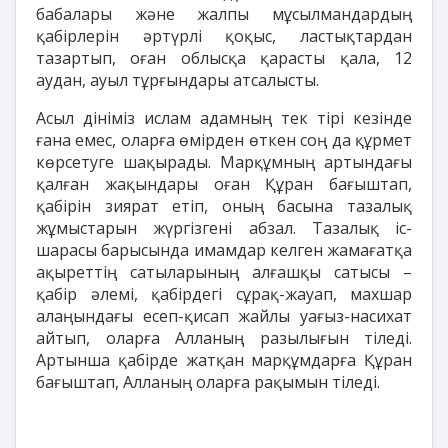
бабалары және жалпы мұсылмандардың
қабірлерін әртүрлі қоқыс, ластықтардан
тазартып, оған облысқа қарасты қала, 12
аудан, ауыл тұрғындары атсалысты.
Асыл дініміз ислам адамның тек тірі кезінде
ғана емес, оларға өмірден өткен соң да құрмет
көрсетуге шақырады. Марқұмның артындағы
қалған жақындары оған Құран бағыштап,
қабірін зиярат етіп, оның басына тазалық
жұмыстарын жүргізгені абзал. Тазалық іс-
шарасы барысында имамдар келген жамағатқа
ақыреттің сатыларының алғашқы сатысы –
қабір әлемі, қабірдегі сұрақ-жауап, махшар
алаңындағы есеп-қисап жайлы уағыз-насихат
айтып, оларға Алланың разылығын тіледі.
Артынша қабірде жатқан марқұмдарға Құран
бағыштап, Алланың оларға рақымын тіледі.