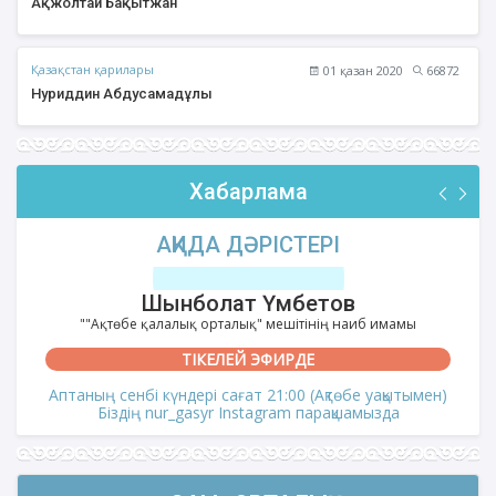
Ақжолтай Бақытжан
Қазақстан қарилары
01 қазан 2020
66872
Нуриддин Абдусамадұлы
Хабарлама
ФИҚҺ ДӘРІСТЕРІ
Нұрбол Смағұлов
""Нұр Ғасыр" облыстық мешітінің наиб имамы
ТІКЕЛЕЙ ЭФИРДЕ
Аптаның сәрсенбі күндері сағат 21:00 (Ақтөбе уақытымен)
Біздің nur_gasyr Instagram парақшамызда