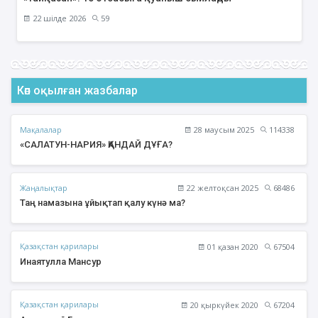
22 шілде 2026
59
Көп оқылған жазбалар
Мақалалар
28 маусым 2025
114338
«САЛАТУН-НАРИЯ» ҚАНДАЙ ДҰҒА?
Жаңалықтар
22 желтоқсан 2025
68486
Таң намазына ұйықтап қалу күнә ма?
Қазақстан қарилары
01 қазан 2020
67504
Инаятулла Мансур
Қазақстан қарилары
20 қыркүйек 2020
67204