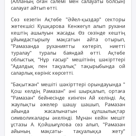
(Алланың оған сәлемі мен салауаты болсын)
салауат айтып өтті.
Сөз кезегін Ақтөбе "Әйел-қыздар" секторы
жетекшісі Кушқарова Кенжегүл алып рухани
кештің ашылуын жасады. Өз сөзінде кештің
ұйымдастырылу мақсатын айта отырып,
"Рамазанда руханиятты көтеріп, ниетті
туралау" туралы баяндай өтті. Ақтөбе
облыстық "Нұр ғасыр" мешітінің шәкірттері
"Адалдық пен тақуалық" тақырыбында ой
саларлық көрініс көрсетті.
"Бақытжан" мешіті шәкірттері орындауында "
Қош келдің Рамазан" әні шырқалып, ортаға
"Рамазан" бейнесінде киінген Ай келінді. Ақ
жаулықты әжелер шашу шашып, Рамазан
айында жасалынатын құлшылықтар
символикалары әкелінді. Мұнан кейін мешіт
ұстазы А. Қойшығұлова сөз алып, "Рамазан
айының мақсаты- тақуалыққа жету"