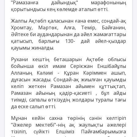
"Рамазанға дайындық" марафонының
қорытындысы кең көлемде аталып өтті.
Жалпы Ақтөбп қаласынан ғана емес, сондай-ақ
Хромтау, Мәртөк, Алға, Темір, Байғанин,
Әйтеке би аудандарынан да әйел жамағаттары
қатысып, барлығы 130- дай әйел-қыздар
қауымы жиналды.
Рухани кештің беташарын Ақтөбе облысы
бойынша өкіл имам Серікжан Еншібайұлы
Алланың Кәләмі - Құран Кәріммен ашып,
дұғасын жасады. Сондай-ақ жиылған қауымды
келіп жеткен Рамазан айымен құттықтап,
Рамазан айының қадір-қасиеті , бұл айды
тиімді, сапвлы өткізудің жолдары туралы тағы
да еске салып өтті.
Мұнан кейін сахна төрінің сәнін келтіріп
"Әжелер мектебі"-нің ақ жаулықты әжелері
тізіліп, сүйікті Елшіміз Пайғамбарымызға