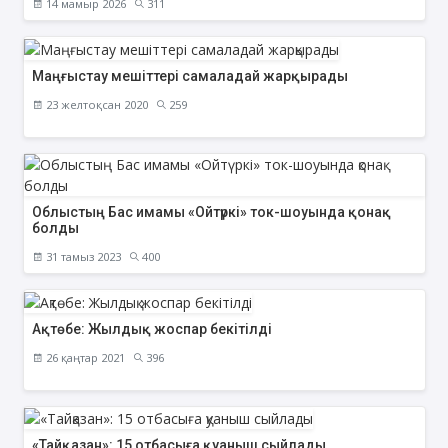
14 мамыр 2026
311
Маңғыстау мешіттері самаладай жарқырады
23 желтоқсан 2020
259
Облыстың Бас имамы «Ойтүркі» ток-шоуында қонақ
болды
31 тамыз 2023
400
Ақтөбе: Жылдық жоспар бекітілді
26 қаңтар 2021
396
«Тайқазан»: 15 отбасыға қуаныш сыйлады