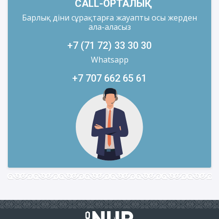
CALL-ОРТАЛЫҚ
Барлық діни сұрақтарға жауапты осы жерден
ала-аласыз
+7 (71 72) 33 30 30
Whatsapp
+7 707 662 65 61