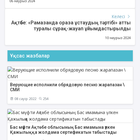
06 наурыз 2024
Келесі
Ақтөбе: «Рамазанда ораза ұстаудың тәртібі» атты
туралы сұрақ-жауап ұйымдастырылды
10 наурыз 2024
Ұқсас жазбалар
Верующие исполнили обрядовую песню жарапазан \
СМИ
08 сәуір 2022
254
Бас мүфти Ақтөбе облысының Бас имамына үлкен
Қажылыққа жолдама сертификатын табыстады