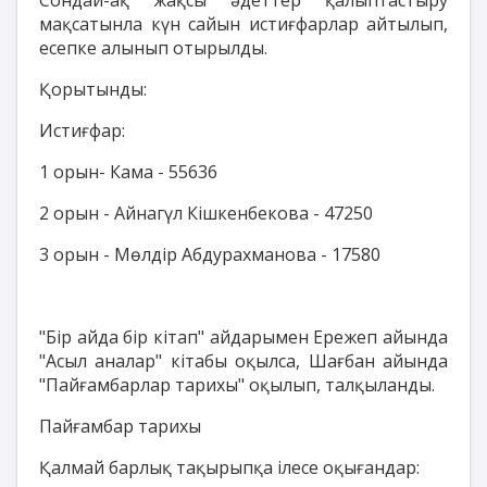
мақсатынла күн сайын истиғфарлар айтылып,
есепке алынып отырылды.
Қорытынды:
Истиғфар:
1 орын- Кама - 55636
2 орын - Айнагүл Кішкенбекова - 47250
3 орын - Мөлдір Абдурахманова - 17580
"Бір айда бір кітап" айдарымен Ережеп айында
"Асыл аналар" кітабы оқылса, Шағбан айында
"Пайғамбарлар тарихы" оқылып, талқыланды.
Пайғамбар тарихы
Қалмай барлық тақырыпқа ілесе оқығандар: