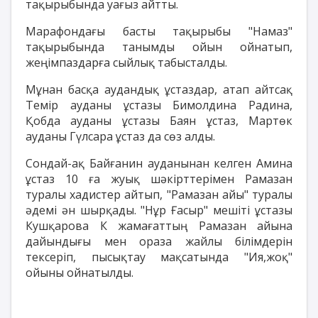
тақырыбында уағыз айтты.
Марафондағы басты тақырыбы "Намаз"
тақырыбында танымды ойын ойнатып,
жеңімпаздарға сыйлық табысталды.
Мұнан басқа аудандық ұстаздар, атап айтсақ
Темір ауданы ұстазы Бимолдина Радина,
Қобда ауданы ұстазы Баян ұстаз, Мартөк
ауданы Гүлсара ұстаз да сөз алды.
Сондай-ақ Байғанин ауданынан келген Амина
ұстаз 10 ға жуық шәкірттерімен Рамазан
туралы хадистер айтып, "Рамазан айы" туралы
әдемі ән шырқады. "Нұр Ғасыр" мешіті ұстазы
Кушқарова К жамағаттың Рамазан айына
дайындығы мен ораза жайлы білімдерін
тексеріп, пысықтау мақсатында "Ия,жоқ"
ойыны ойнатылды.