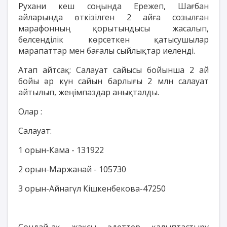
Рухани кеш соңында Ережеп, Шағбан
айларында өткізілген 2 айға созылған
марафонның қорытындысы жасалып,
белсенділік көрсеткен қатысушылар
марапаттар мен бағалы сыйлықтар иеленді.
Атап айтсақ: Салауат сайысы бойынша 2 ай
бойы әр күн сайын барлығы 2 млн салауат
айтылып, жеңімпаздар анықталды.
Олар :
Салауат:
1 орын-Кама - 131922
2 орын-Маржанай - 105730
3 орын-Айнагүл Кішкенбекова-47250
Сондай-ақ жақсы әдеттер қалыптастыру