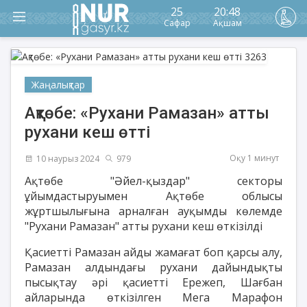
25
20:48
Сафар
Ақшам
Жаңалықтар
Ақтөбе: «Рухани Рамазан» атты
рухани кеш өтті
Оқу 1 минут
10 наурыз 2024
979
Ақтөбе "Әйел-қыздар" секторы
ұйымдастыруымен Ақтөбе облысы
жұртшылығына арналған ауқымды көлемде
"Рухани Рамазан" атты рухани кеш өткізілді
Қасиетті Рамазан айды жамағат боп қарсы алу,
Рамазан алдындағы рухани дайындықты
пысықтау әрі қасиетті Ережеп, Шағбан
айларында өткізілген Мега Марафон