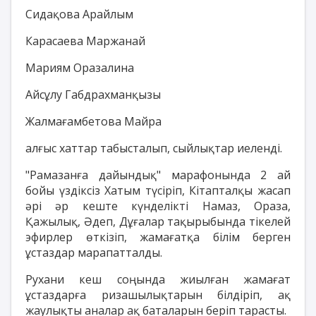
Сидақова Арайлым
Карасаева Маржанай
Мариям Оразалина
Айсұлу Габдрахманқызы
Жалмағамбетова Майра
алғыс хаттар табысталып, сыйлықтар иеленді.
"Рамазанға дайындық" марафонында 2 ай
бойы үздіксіз Хатым түсіріп, Кітапталқы жасап
әрі әр кеште күнделікті Намаз, Ораза,
Қажылық, Әдеп, Дұғалар тақырыбында тікелей
эфирлер өткізіп, жамағатқа білім берген
ұстаздар марапатталды.
Рухани кеш соңында жиылған жамағат
ұстаздарға ризашылықтарын білдіріп, ақ
жаулықты аналар ақ баталарын беріп тарасты.