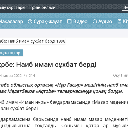
ашу курстары
Құран онлайн
Мақалалар
Сұрақ-жауап
Видео
Аудио
Кі
аңалықтар
төбе: Наиб имам сұхбат берді
Оқу 1 м
4 тамыз 2022
214
төбе облыстық орталық «Нұр Ғасыр» мешітінің наиб им
зал Медетбеков «Aqtobe» телеарнасында қонақ болды.
иб имам «Иман нұры» бағдарламасында «Мазар мәдение
алы сұхбат берді
ғдарламасына барысында наиб имам мазар мәдениеті
ңыздылығына тоқталды. Сонымен қатар әр мұсыл