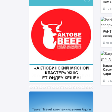
-
нама
10 а
ФИҚҺ ДӘРІСТЕРІ
РАНТ
сапа
Нұрбол Смағұлов
01 н
""Нұр Ғасыр" облыстық мешітінің
наиб имамы
ТІКЕЛЕЙ ЭФИРДЕ
Аптаның сәрсенбі күндері сағат
Бақыт
21:00 (Ақтөбе уақытымен)
Қаси
Біздің nur_gasyr Instagram
қари
парақшамызда
19 қ