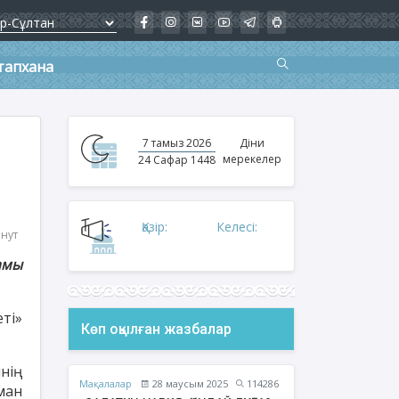
тапхана
7 тамыз 2026
Діни
мерекелер
24 Сафар 1448
Қазір:
Келесі:
инут
амы
ті»
Көп оқылған жазбалар
нің
Мақалалар
28 маусым 2025
114286
ман