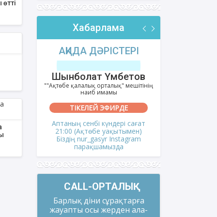
 өтті
Хабарлама
РІ
АҚИДА ДӘРІСТЕРІ
ФИҚҺ 
лов
Шынболат Үмбетов
Нұрбо
ітінің
""Ақтөбе қалалық орталық" мешітінің
""Нұр Ғасыр"
наиб имамы
на
ТІКЕЛЕЙ ЭФИРДЕ
ТІКЕ
і сағат
Аптаның сенбі күндері сағат
Аптаның сәрс
а
мен)
21:00 (Ақтөбе уақытымен)
21:00 (Ақ
ы
gram
Біздің nur_gasyr Instagram
Біздің nu
парақшамызда
пар
CALL-ОРТАЛЫҚ
Барлық діни сұрақтарға
жауапты осы жерден ала-