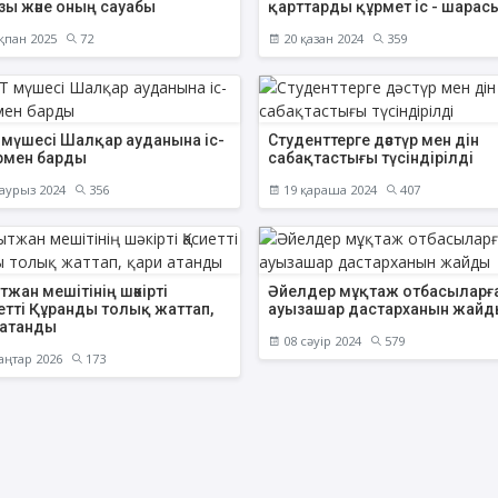
зы және оның сауабы
қарттарды құрмет іс - шарасы
қпан 2025
72
20 қазан 2024
359
АҚИДА ДӘРІСТЕРІ
ФИҚҺ ДӘРІСТЕ
 мүшесі Шалқар ауданына іс-
Студенттерге дәстүр мен дін
рмен барды
сабақтастығы түсіндірілді
Шынболат Үмбетов
Нұрбол Смағұ
аурыз 2024
356
19 қараша 2024
407
""Ақтөбе қалалық орталық" мешітінің
""Нұр Ғасыр" облыстық меш
наиб имамы
наиб имамы
ТІКЕЛЕЙ ЭФИРДЕ
ТІКЕЛЕЙ ЭФИРДЕ
Аптаның сенбі күндері сағат
Аптаның сәрсенбі күндер
жан мешітінің шәкірті
Әйелдер мұқтаж отбасыларғ
21:00 (Ақтөбе уақытымен)
21:00 (Ақтөбе уақыты
етті Құранды толық жаттап,
ауызашар дастарханын жайд
Біздің nur_gasyr Instagram
Біздің nur_gasyr Insta
 атанды
парақшамызда
парақшамызда
08 сәуір 2024
579
аңтар 2026
173