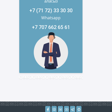
аласыз
+7 (71 72) 33 30 30
Whatsapp
+7 707 662 65 61