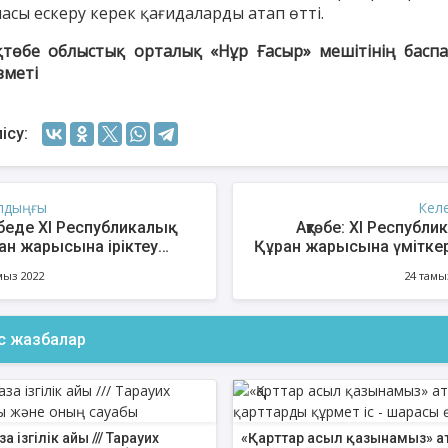
асы ескеру керек қағидаларды атап өтті.
қтөбе облыстық орталық «Нұр Ғасыр» мешітінің баспа
зметі
ісу:
лдыңғы
Кел
өбеде ХІ Республикалық
Ақтөбе: ХІ Республи
ан жарысына іріктеу
Құран жарысына үмітке
талды (ФОТО)
анықталды (Ф
мыз 2022
24 тамы
енов Бекжан
Жұмабаев Данияр
Ақ
ангелдіұлы
Әлимұхамедұлы
ас жазбалар
а ізгілік айы /// Тарауих
«Қарттар асыл қазынамыз» а