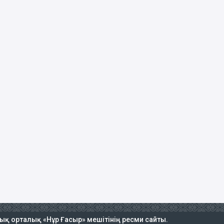
тық орталық «Нұр Ғасыр» мешітінің ресми сайты.