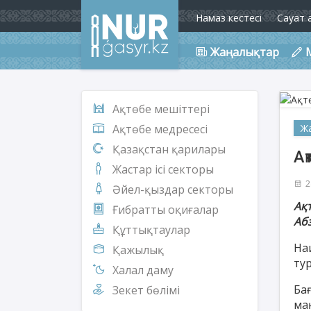
Намаз кестесі
Сауат 
Жаңалықтар
Ақтөбе мешіттері
Ж
Ақтөбе медресесі
Қазақстан қарилары
Ақ
Жастар ісі секторы
2
Әйел-қыздар секторы
Ақ
Ғибратты оқиғалар
Аб
Құттықтаулар
На
Қажылық
тур
Халал даму
Ба
Зекет бөлімі
ма