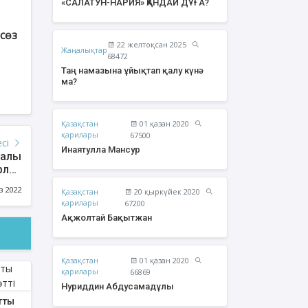
«САЛАТУН-НАРИЯ» ҚАНДАЙ ДҰҒА?
сөз
22 желтоқсан 2025
Жаңалықтар
68472
Таң намазына ұйықтап қалу күнә
ма?
Қазақстан
01 қазан 2020
қарилары
67500
есі
Инаятулла Мансур
калық
рлер
ОТО)
з 2022
Қазақстан
20 қыркүйек 2020
жолтай Бақытжан
Әбішев Қуаныш
қарилары
67200
Тоқсанбайұлы
Ақжолтай Бақытжан
Қазақстан
01 қазан 2020
қарилары
66869
Нуриддин Абдусамадұлы
тты