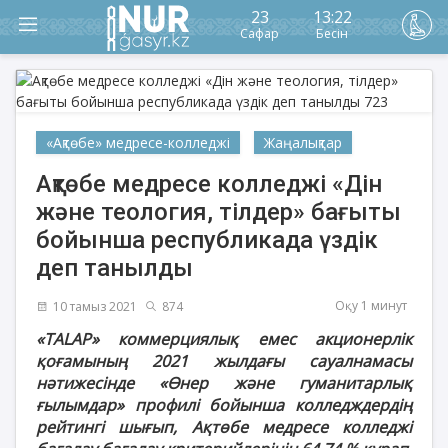
23
13:22
Сафар
Бесін
«Ақтөбе» медресе-колледжі
Жаңалықтар
Ақтөбе медресе колледжі «Дін
және теология, тілдер» бағыты
бойынша республикада үздік
деп танылды
Оқу 1 минут
10 тамыз 2021
874
«
TALAP»
коммерциялық емес акционерлік
қоғамының 2021 жылдағы сауалнамасы
нәтижесінде «Өнер және гуманитарлық
ғылымдар» профилі бойынша колледждердің
рейтингі шығып, Ақтөбе медресе колледжі