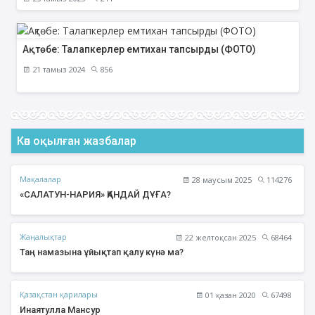
Ақтөбе: Талапкерлер емтихан тапсырды (ФОТО)
21 тамыз 2024
856
Көп оқылған жазбалар
Мақалалар
28 маусым 2025
114276
«САЛАТУН-НАРИЯ» ҚАНДАЙ ДҰҒА?
Жаңалықтар
22 желтоқсан 2025
68464
Таң намазына ұйықтап қалу күнә ма?
Қазақстан қарилары
01 қазан 2020
67498
Инаятулла Мансур