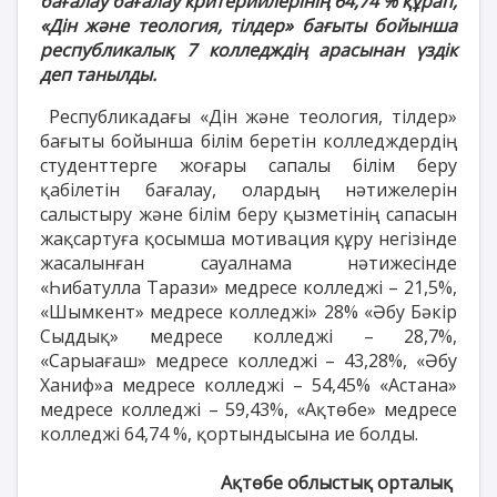
бағалау бағалау критерийлерінің 64,74 % құрап,
«Дін және теология, тілдер» бағыты бойынша
республикалық 7 колледждің арасынан үздік
деп танылды.
Республикадағы «Дін және теология, тілдер»
бағыты бойынша білім беретін колледждердің
студенттерге жоғары сапалы білім беру
қабілетін бағалау, олардың нәтижелерін
салыстыру және білім беру қызметінің сапасын
жақсартуға қосымша мотивация құру негізінде
жасалынған сауалнама нәтижесінде
«Һибатулла Тарази» медресе колледжі – 21,5%,
«Шымкент» медресе колледжі» 28% «Әбу Бәкір
Сыддық» медресе колледжі – 28,7%,
«Сарыағаш» медресе колледжі – 43,28%, «Әбу
Ханиф»а медресе колледжі – 54,45% «Астана»
медресе колледжі – 59,43%, «Ақтөбе» медресе
колледжі 64,74 %, қортындысына ие болды.
Ақтөбе облыстық орталық