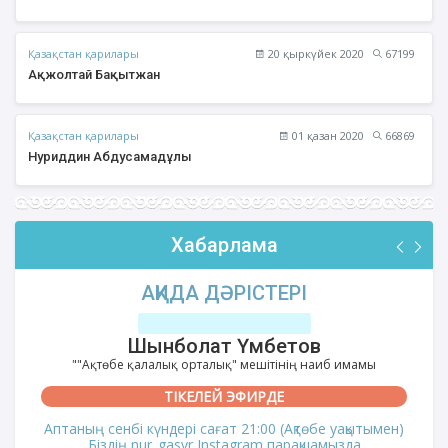
Қазақстан қарилары
20 қыркүйек 2020
67199
Ақжолтай Бақытжан
Қазақстан қарилары
01 қазан 2020
66869
Нуриддин Абдусамадұлы
Хабарлама
АҚИДА ДӘРІСТЕРІ
Шынболат Үмбетов
""Ақтөбе қалалық орталық" мешітінің наиб имамы
ТІКЕЛЕЙ ЭФИРДЕ
Аптаның сенбі күндері сағат 21:00 (Ақтөбе уақытымен)
Біздің nur_gasyr Instagram парақшамызда