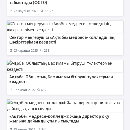
табыстады (ФОТО)
27 маусым 2023
27827
Сектор меңгерушісі «Ақтөбе» медресе-колледжінің
шәкірттерімен кездесті
03 қараша 2025
258
Ақтөбе: Облыстың Бас имамы бітіруші түлектермен
кездесті
07 ақпан 2025
462
«Ақтөбе» медресе-колледжі: Жаңа директор оқу
жылына дайындықты пысықтады
25 тамыз 2025
244