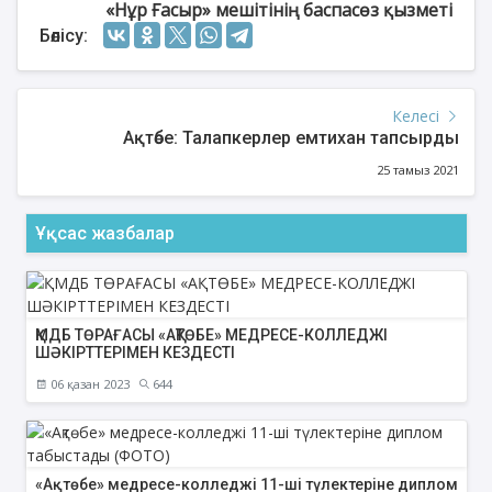
«Нұр Ғасыр» мешітінің баспасөз қызметі
Бөлісу:
Келесі
Ақтөбе: Талапкерлер емтихан тапсырды
25 тамыз 2021
Ұқсас жазбалар
ҚМДБ ТӨРАҒАСЫ «АҚТӨБЕ» МЕДРЕСЕ-КОЛЛЕДЖІ
ШӘКІРТТЕРІМЕН КЕЗДЕСТІ
06 қазан 2023
644
«Ақтөбе» медресе-колледжі 11-ші түлектеріне диплом