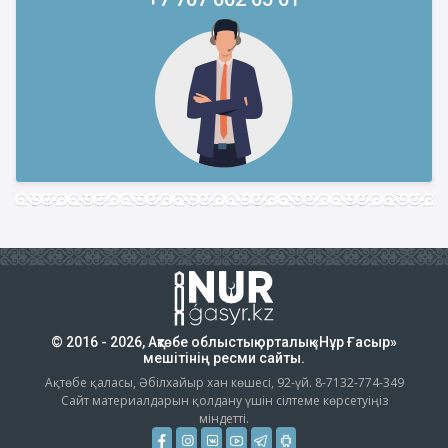
© 2016 - 2026, Ақтөбе облыстық орталық «Нұр Ғасыр»
мешітінің ресми сайты.
Ақтөбе қаласы, Әбілхайыр хан көшесі, 92-үй. 8-7132-774-349
Сайт материалдарын қолдану үшін сілтеме көрсетуіңіз
міндетті.