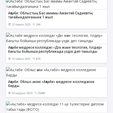
Ақтөбе: Облыстың Бас имамы Амантай Садиевтің
тағайындалғанына 1 жыл
22 тамыз 2025
244
Ақтөбе медресе колледжі «Дін және теология, тілдер»
бағыты бойынша республикада үздік деп танылды
10 тамыз 2021
876
Ақтөбе: Облыс әкімі «Ақтөбе» медресе-колледжіне
барды
03 наурыз 2023
25884