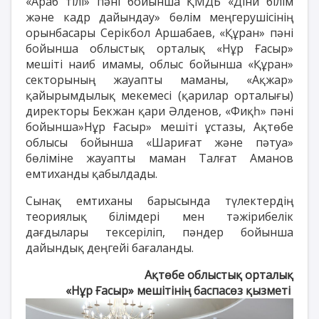
«Араб тілі» пәні бойынша ҚМДБ «Діни білім
және кадр дайындау» бөлім меңгерушісінің
орынбасары Серікбол Аршабаев, «Құран» пәні
бойынша облыстық орталық «Нұр Ғасыр»
мешіті наиб имамы, облыс бойынша «Құран»
секторының жауапты маманы, «Ақжар»
қайырымдылық мекемесі (қарилар орталығы)
директоры Бекжан қари Әлденов, «Фиқһ» пәні
бойынша»Нұр Ғасыр» мешіті ұстазы, Ақтөбе
облысы бойынша «Шариғат және пәтуа»
бөліміне жауапты маман Талғат Аманов
емтиханды қабылдады.
Сынақ емтиханы барысында түлектердің
теориялық білімдері мен тәжірибелік
дағдылары тексеріліп, пәндер бойынша
дайындық деңгейі бағаланды.
Ақтөбе облыстық орталық
«Нұр Ғасыр» мешітінің баспасөз қызметі