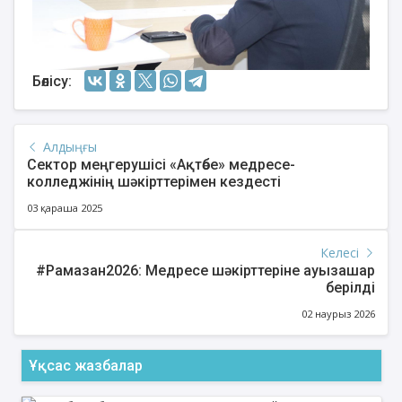
Бөлісу:
Алдыңғы
Сектор меңгерушісі «Ақтөбе» медресе-
колледжінің шәкірттерімен кездесті
03 қараша 2025
Келесі
#Рамазан2026: Медресе шәкірттеріне ауызашар
берілді
02 наурыз 2026
Ұқсас жазбалар