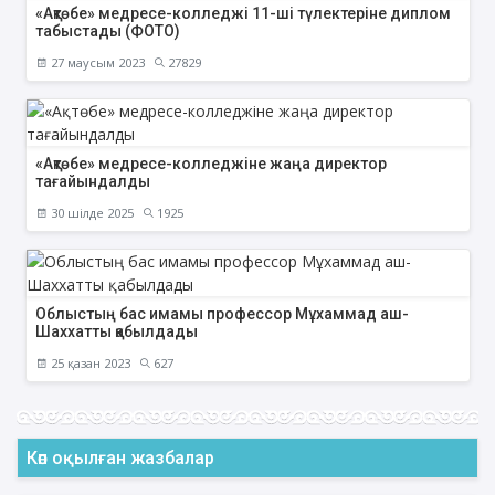
«Ақтөбе» медресе-колледжі 11-ші түлектеріне диплом
табыстады (ФОТО)
27 маусым 2023
27829
«Ақтөбе» медресе-колледжіне жаңа директор
тағайындалды
30 шілде 2025
1925
Облыстың бас имамы профессор Мұхаммад аш-
Шаххатты қабылдады
25 қазан 2023
627
Көп оқылған жазбалар