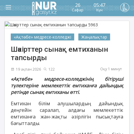
26
05:47
Сафар
Күн
«Ақтөбе» медресе-колледжі
Жаңалықтар
Шәкірттер сынақ емтиханын
тапсырды
Оқу 1 минут
19 ақпан 2026
122
«Ақтөбе» медресе-колледжінің бітіруші
түлектеріне мемлекеттік емтиханға дайындық
ретінде сынақ емтиханы өтті.
Емтихан білім алушылардың дайындық
деңгейін саралап, алдағы мемлекеттік
емтиханға жан-жақты әзірлігін пысықтауға
бағытталды.