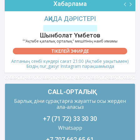
Хабарлама
АҚИДА ДӘРІСТЕРІ
Шынболат Үмбетов
""Ақтөбе қалалық орталық" мешітінің наиб имамы
ТІКЕЛЕЙ ЭФИРДЕ
Аптаның сенбі күндері сағат 21:00 (Ақтөбе уақытымен)
Біздің nur_gasyr Instagram парақшамызда
CALL-ОРТАЛЫҚ
Барлық діни сұрақтарға жауапты осы жерден
ала-аласыз
+7 (71 72) 33 30 30
Whatsapp
+7 707 662 65 61