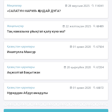
Мақалалар
28 маусым 2025
114341
«САЛАТУН-НАРИЯ» ҚАНДАЙ ДҰҒА?
Жаңалықтар
22 желтоқсан 2025
68489
Таң намазына ұйықтап қалу күнә ма?
Қазақстан қарилары
01 қазан 2020
67504
Инаятулла Мансур
Қазақстан қарилары
20 қыркүйек 2020
67204
Ақжолтай Бақытжан
Қазақстан қарилары
01 қазан 2020
66872
Нуриддин Абдусамадұлы