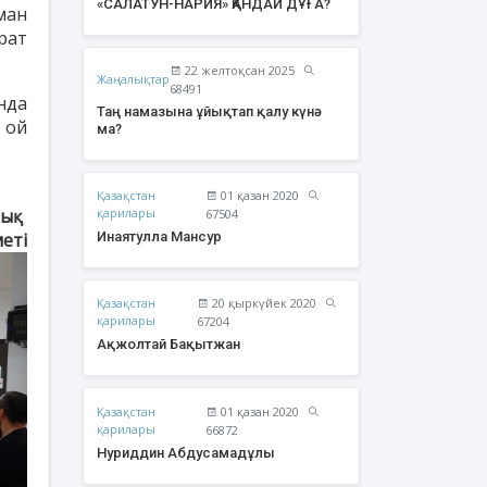
«САЛАТУН-НАРИЯ» ҚАНДАЙ ДҰҒА?
ман
рат
22 желтоқсан 2025
Жаңалықтар
68491
нда
Таң намазына ұйықтап қалу күнә
 ой
ма?
Қазақстан
01 қазан 2020
лық
қарилары
67504
меті
Инаятулла Мансур
Қазақстан
20 қыркүйек 2020
жолтай Бақытжан
Әбішев Қуаныш
қарилары
67204
Тоқсанбайұлы
Ақжолтай Бақытжан
Қазақстан
01 қазан 2020
қарилары
66872
Нуриддин Абдусамадұлы