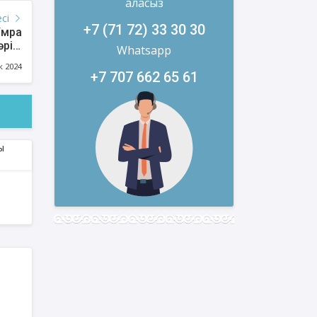
аласыз
есі
+7 (71 72) 33 30 30
Ұмра
рісі
Whatsapp
өтті
к 2024
+7 707 662 65 61