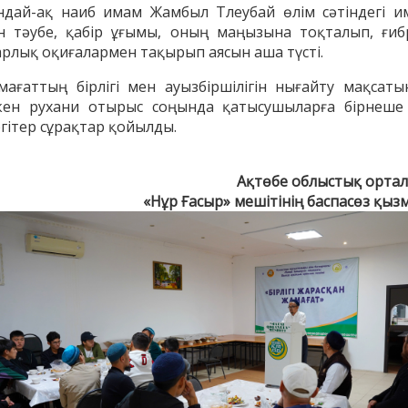
ндай-ақ наиб имам Жамбыл Тлеубай өлім сәтіндегі и
н тәубе, қабір ұғымы, оның маңызына тоқталып, ғиб
арлық оқиғалармен тақырып аясын аша түсті.
мағаттың бірлігі мен ауызбіршілігін нығайту мақсаты
кен рухани отырыс соңында қатысушыларға бірнеше
ргітер сұрақтар қойылды.
Ақтөбе облыстық орта
«Нұр Ғасыр» мешітінің баспасөз қыз
енов Бекжан
Жұмабаев Данияр
Ақ
ангелдіұлы
Әлимұхамедұлы