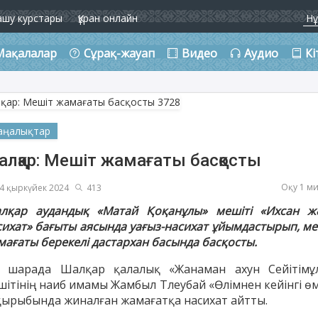
ашу курстары
Құран онлайн
Мақалалар
Сұрақ-жауап
Видео
Аудио
Кі
аңалықтар
алқар: Мешіт жамағаты басқосты
Оқу 1 м
4 қыркүйек 2024
413
лқар аудандық «Матай Қоқанұлы» мешіті «Ихсан ж
сихат» бағыты аясында уағыз-насихат ұйымдастырып, ме
мағаты берекелі дастархан басында басқосты.
і шарада Шалқар қалалық «Жанаман ахун Сейітімұ
шітінің наиб имамы Жамбыл Тлеубай «Өлімнен кейінгі өм
қырыбында жиналған жамағатқа насихат айтты.