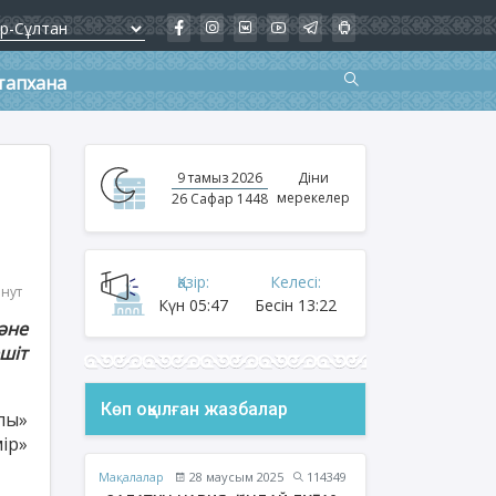
тапхана
9 тамыз 2026
Діни
мерекелер
26 Сафар 1448
Қазір:
Келесі:
инут
Күн
05:47
Бесін
13:22
әне
шіт
Көп оқылған жазбалар
лы»
ір»
Мақалалар
28 маусым 2025
114349