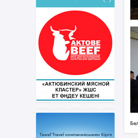
-
ФИҚҺ ДӘРІСТЕРІ
Нұрбол Смағұлов
""Нұр Ғасыр" облыстық мешітінің
наиб имамы
ТІКЕЛЕЙ ЭФИРДЕ
Аптаның сәрсенбі күндері сағат
21:00 (Ақтөбе уақытымен)
Біздің nur_gasyr Instagram
парақшамызда
Бөл