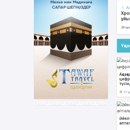
А
Хро
ұй
24 қы
Ұқс
Ақсақ
цифр
түсін
17 қ
Әйел
апта