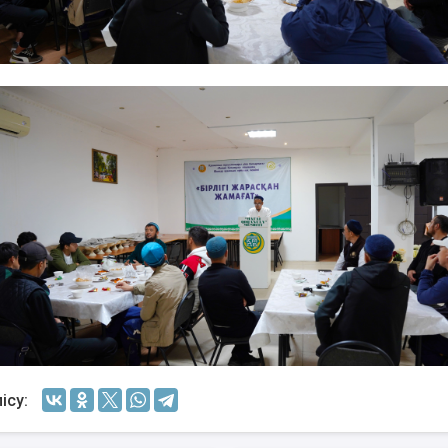
АҚИДА ДӘРІСТЕРІ
ФИҚҺ ДӘРІСТЕ
Шынболат Үмбетов
Нұрбол Смағұ
""Ақтөбе қалалық орталық" мешітінің
""Нұр Ғасыр" облыстық меш
наиб имамы
наиб имамы
ТІКЕЛЕЙ ЭФИРДЕ
ТІКЕЛЕЙ ЭФИРДЕ
Аптаның сенбі күндері сағат
Аптаның сәрсенбі күндер
21:00 (Ақтөбе уақытымен)
21:00 (Ақтөбе уақыты
Біздің nur_gasyr Instagram
Біздің nur_gasyr Insta
парақшамызда
парақшамызда
ісу: