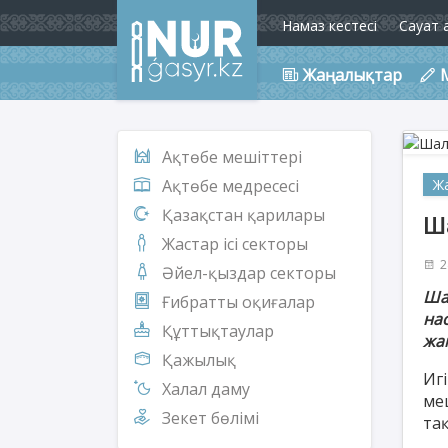
Намаз кестесі
Сауат 
Жаңалықтар
Ақтөбе мешіттері
Ж
Ақтөбе медресесі
Қазақстан қарилары
Ш
Жастар ісі секторы
2
Әйел-қыздар секторы
Ша
Ғибратты оқиғалар
на
Құттықтаулар
жа
Қажылық
Иг
Халал даму
ме
Зекет бөлімі
та