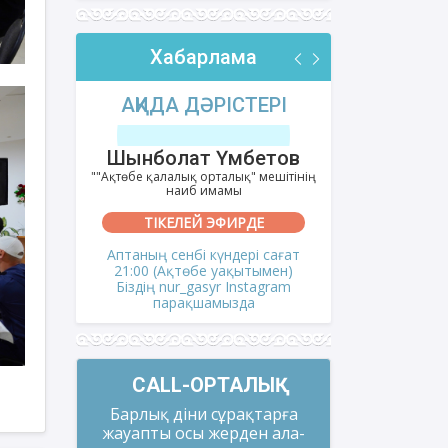
Хабарлама
РІ
АҚИДА ДӘРІСТЕРІ
ФИҚҺ 
лов
Шынболат Үмбетов
Нұрбо
ітінің
""Ақтөбе қалалық орталық" мешітінің
""Нұр Ғасыр"
наиб имамы
на
ТІКЕЛЕЙ ЭФИРДЕ
ТІКЕ
і сағат
Аптаның сенбі күндері сағат
Аптаның сәрс
мен)
21:00 (Ақтөбе уақытымен)
21:00 (Ақ
gram
Біздің nur_gasyr Instagram
Біздің nu
парақшамызда
пар
CALL-ОРТАЛЫҚ
Барлық діни сұрақтарға
жауапты осы жерден ала-