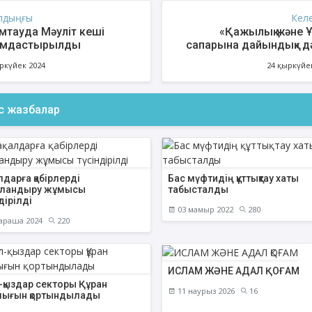
лдыңғы
Кел
мтауда Мәуліт кеші
«Қажылық және 
ымдастырылды
сапарына дайындық» дә
ркүйек 2024
24 қыркүйе
ас жазбалар
алдарға қабірлерді
Бас мүфтидің құттықтау хаты
ландыру жұмысы
табысталды
дірілді
03 мамыр 2022
280
араша 2024
220
ИСЛАМ ЖӘНЕ АДАЛ ҚОҒАМ
-қыздар секторы Құран
11 наурыз 2026
16
лығын қортындылады