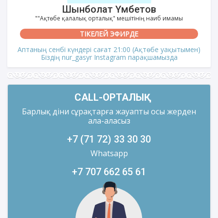
Шынболат Үмбетов
""Ақтөбе қалалық орталық" мешітінің наиб имамы
ТІКЕЛЕЙ ЭФИРДЕ
Аптаның сенбі күндері сағат 21:00 (Ақтөбе уақытымен)
Біздің nur_gasyr Instagram парақшамызда
CALL-ОРТАЛЫҚ
Барлық діни сұрақтарға жауапты осы жерден
ала-аласыз
+7 (71 72) 33 30 30
Whatsapp
+7 707 662 65 61