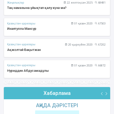
Жаңалықтар
22 желтоқсан 2025
68481
Таң намазына ұйықтап қалу күнә ма?
Қазақстан қарилары
01 қазан 2020
67503
Инаятулла Мансур
Қазақстан қарилары
20 қыркүйек 2020
67202
Ақжолтай Бақытжан
Қазақстан қарилары
01 қазан 2020
66872
Нуриддин Абдусамадұлы
Хабарлама
АҚИДА ДӘРІСТЕРІ