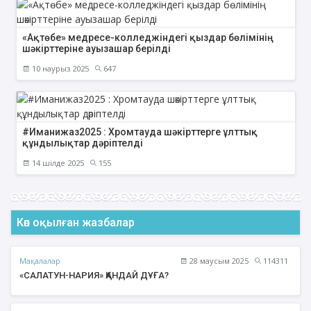
«Ақтөбе» медресе-колледжіндегі қыздар бөлімінің
шәкірттеріне ауызашар берілді
10 наурыз 2025
647
#Иманижаз2025 : Хромтауда шәкірттерге ұлттық
құндылықтар дәріптелді
14 шілде 2025
155
Көп оқылған жазбалар
Мақалалар
28 маусым 2025
114311
«САЛАТУН-НАРИЯ» ҚАНДАЙ ДҰҒА?