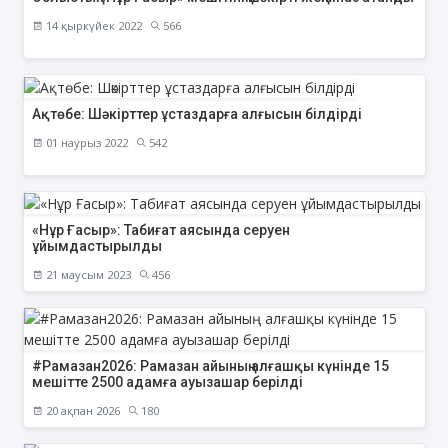
14 қыркүйек 2022
566
Ақтөбе: Шәкірттер ұстаздарға алғысын білдірді
01 наурыз 2022
542
«Нұр Ғасыр»: Табиғат аясында серуен
ұйымдастырылды
21 маусым 2023
456
#Рамазан2026: Рамазан айының алғашқы күнінде 15
мешітте 2500 адамға ауызашар берілді
20 ақпан 2026
180