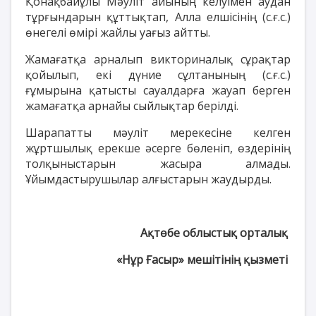
Қонақбайұлы Мәуліт айының келуімен аудан
тұрғындарын құттықтап, Алла елшісінің (с.ғ.с.)
өнегелі өмірі жайлы уағыз айтты.
Жамағатқа арналып викториналық сұрақтар
қойылып, екі дүние сұлтанының (с.ғ.с.)
ғұмырына қатысты сауалдарға жауап берген
жамағатқа арнайы сыйлықтар берілді.
Шарапатты мәуліт мерекесіне келген
жұртшылық ерекше әсерге бөленіп, өздерінің
толқыныстарын жасыра алмады.
Ұйымдастырушылар алғыстарын жаудырды.
Ақтөбе облыстық орталық
«Нұр Ғасыр» мешітінің қызметі