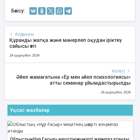
Бөлісу:
Алдыңғы
Құранды жатқа және мәнерлеп оқудан іріктеу
сайысы өтті
24 қыркүйек 2024
Келесі
Әйел жамағатына «Ер мен әйел психологиясы»
атты семинар ұйымдастырылды
24 қыркүйек 2024
Ұқсас жазбалар
Облыстың «Нұр Ғасыр» мешітінің шәкірті жеңімпаз атанды