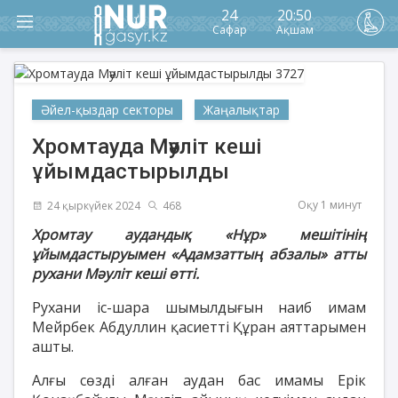
24
20:50
Сафар
Ақшам
Әйел-қыздар секторы
Жаңалықтар
Хромтауда Мәуліт кеші
ұйымдастырылды
Оқу 1 минут
24 қыркүйек 2024
468
Хромтау аудандық «Нұр» мешітінің
ұйымдастыруымен
«Адамзаттың абзалы
» атты
рухани Мәуліт кеші өтті.
Рухани іс-шара шымылдығын наиб имам
Мейрбек Абдуллин қасиетті Құран аяттарымен
ашты.
Алғы сөзді алған аудан бас имамы Ерік