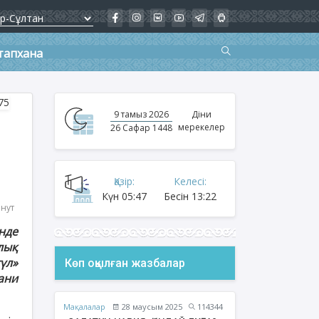
тапхана
9 тамыз 2026
Діни
мерекелер
26 Сафар 1448
Қазір:
Келесі:
Күн
05:47
Бесін
13:22
инут
нде
лық
үл»
Көп оқылған жазбалар
ани
Мақалалар
28 маусым 2025
114344