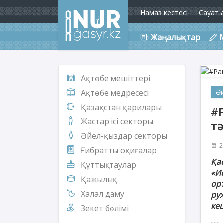
Намаз кестесі
Сауат 
Жаңалықтар
Ақтөбе мешіттері
Ә
Ақтөбе медресесі
Қазақстан қарилары
#
Жастар ісі секторы
тә
Әйел-қыздар секторы
2
Ғибратты оқиғалар
Қа
Құттықтаулар
«И
Қажылық
ор
Халал даму
ру
ке
Зекет бөлімі