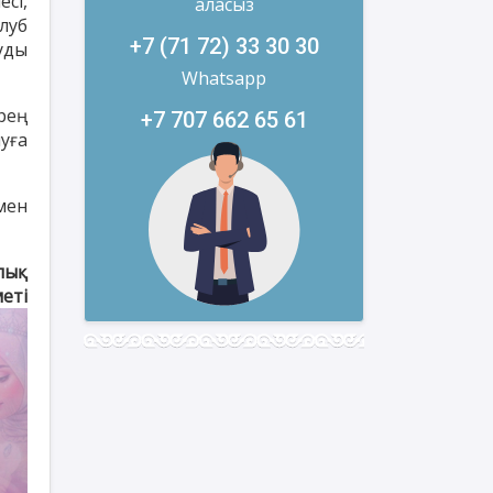
сі,
аласыз
луб
+7 (71 72) 33 30 30
уды
Whatsapp
рең
+7 707 662 65 61
уға
мен
лық
меті