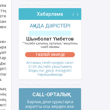
ызы
тің
Хабарлама
ете
ран
РІ
АҚИДА ДӘРІСТЕРІ
ФИҚҺ 
мен
лов
Шынболат Үмбетов
Нұрбо
әж»
ітінің
""Ақтөбе қалалық орталық" мешітінің
""Нұр Ғасыр"
ыра
наиб имамы
на
уап
ТІКЕЛЕЙ ЭФИРДЕ
ТІКЕ
тар
і сағат
Аптаның сенбі күндері сағат
Аптаның сәрс
ды.
мен)
21:00 (Ақтөбе уақытымен)
21:00 (Ақ
егі
gram
Біздің nur_gasyr Instagram
Біздің nu
Қош
парақшамызда
пар
.
ның
нің
CALL-ОРТАЛЫҚ
нің
Барлық діни сұрақтарға
еті
жауапты осы жерден ала-