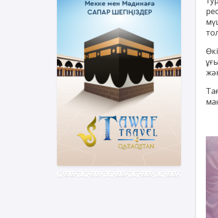
ту
ре
мү
тол
Өк
ұғ
жән
Та
маң