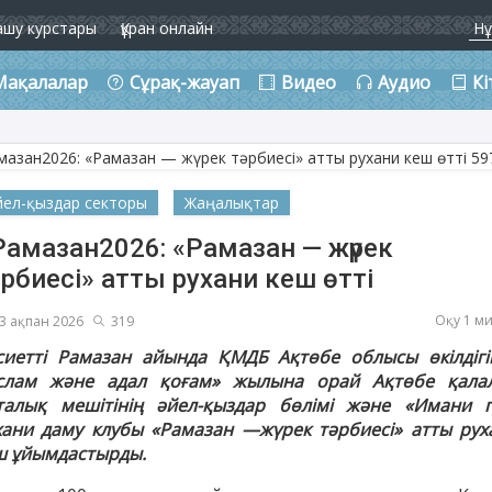
ашу курстары
Құран онлайн
Мақалалар
Сұрақ-жауап
Видео
Аудио
Кі
йел-қыздар секторы
Жаңалықтар
Рамазан2026: «Рамазан — жүрек
рбиесі» атты рухани кеш өтті
Оқу 1 м
3 ақпан 2026
319
сиетті Рамазан айында ҚМДБ Ақтөбе облысы өкілдігі
слам және адал қоғам» жылына орай Ақтөбе қала
талық мешітінің әйел-қыздар бөлімі және «Имани г
хани даму клубы «Рамазан —жүрек тәрбиесі» атты рух
ш ұйымдастырды.