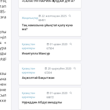
тің
«САЛАТУН-НАРИЯ» ҚАНДАЙ ДҰҒА?
тап
85-
22 желтоқсан 2025
зға
Жаңалықтар
68491
Таң намазына ұйықтап қалу күнә
ма?
ұлы
ңіл
. «
Қазақстан
01 қазан 2020
тура
қарилары
67504
нды
Инаятулла Мансур
еді
Қазақстан
20 қыркүйек 2020
жолтай Бақытжан
Әбішев Қуаныш
қарилары
азы
67204
Тоқсанбайұлы
Ақжолтай Бақытжан
ына
нен
әне
Қазақстан
01 қазан 2020
сыл
қарилары
66872
кке
Нуриддин Абдусамадұлы