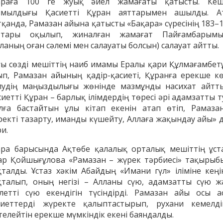
раға 100 ге жуық әйел жамағаты қатысты. Кеш
мылдығы Қасиетті Құран аяттарымен ашылды. А
тқанда, Рамазан айына қатысты «Бақара» сүресінің 183–1
ттары оқылып, жиналған жамағат Пайғамбарымы
ланың оған сәлемі мен салауаты болсын) салауат айтты.
ғы сөзді мешіттің наиб имамы Ералы қари Құлмағамбет
ып, Рамазан айының қадір-қасиеті, Құранға ерекше кө
лудің маңыздылығы жөнінде мазмұнды насихат айтты
иетті Құран – барлық ілімдердің төресі әрі адамзатты 
лға бастайтын ұлы кітап екенін атап өтіп, Рамаза
ректі тазарту, иманды күшейту, Аллаға жақындау айы» д
и.
енов Бекжан
Жұмабаев Данияр
Ақ
ра барысында Ақтөбе қалалық орталық мешіттің ұст
ангелдіұлы
Әлимұхамедұлы
ар Қойшығұлова «Рамазан – жүрек тәрбиесі» тақырыб
қталды. Ұстаз хәкім Абайдың «Имани гүл» іліміне кеңі
қталып, оның негізі – Алланы сүю, адамзатты сүю ж
ілетті сүю екендігін түсіндірді. Рамазан айы осы а
сиеттерді жүректе қалыптастырып, рухани кемелді
телейтін ерекше мүмкіндік екені баяндалды.