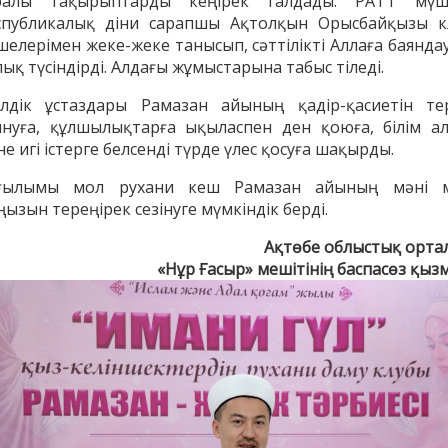
ралы тақырыптарды кеңірек талдады. РАТТ мүше
спубликалық діни сарапшы Ақтолқын Орысбайқызы к
шелерімен жеке-жеке танысып, сәттілікті Аллаға баянда
ық түсіндірді. Алдағы жұмыстарына табыс тіледі.
ілдік ұстаздары Рамазан айының қадір-қасиетін те
ынуға, құлшылықтарға ықыласпен ден қоюға, білім ал
е игі істерге белсенді түрде үлес қосуға шақырды.
ғылымы мол рухани кеш Рамазан айының мәні 
ызын тереңірек сезінуге мүмкіндік берді.
Ақтөбе облыстық орта
«Нұр Ғасыр» мешітінің баспасөз қыз