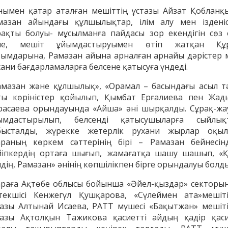
нымен қатар аталған мешіттің ұстазы Айзат Қобланқ
мазан айындағы құлшылықтар, ілім алу мен ізденіс
рақты болуы- мұсылманға пайдасы зор екендігін сөз 
ле, мешіт ұйымдастыруымен өтіп жатқан Құ
АҚИДА ДӘРІСТЕРІ
ФИҚҺ ДӘРІСТЕ
тымдарына, Рамазан айына арналған арнайы дәрістер 
хани бағдарламаларға белсене қатысуға үндеді.
Шынболат Үмбетов
Нұрбол Смағұ
амазан және құлшылық», «Орамал – басындағы асыл т
""Ақтөбе қалалық орталық" мешітінің
""Нұр Ғасыр" облыстық меш
ты көріністер қойылып, Қымбат Ерғалиева пен Жад
наиб имамы
наиб имамы
расаева орындауында «Айша» әні шырқалды. Сұрақ-жа
ТІКЕЛЕЙ ЭФИРДЕ
ТІКЕЛЕЙ ЭФИРДЕ
ымдастырылып, белсенді қатысушыларға сыйлық
Аптаның сенбі күндері сағат
Аптаның сәрсенбі күндер
бысталды, жүрекке жетерлік рухани жырлар оқыл
21:00 (Ақтөбе уақытымен)
21:00 (Ақтөбе уақыты
раның көркем сәттерінің бірі – Рамазан бейнесінд
Біздің nur_gasyr Instagram
Біздің nur_gasyr Insta
йіпкердің ортаға шығып, жамағатқа шашу шашып, «
парақшамызда
парақшамызда
дің, Рамазан» әнінің көпшілікпен бірге орындалуы болды
раға Ақтөбе облысы бойынша «Әйел-қыздар» секторы
текшісі Кенжегүл Қушқарова, «Сүлеймен ата»мешіті
тазы Алтынай Исаева, РАТТ мүшесі «Бақытжан» мешіті
тазы Ақтолқын Тажикова қасиетті айдың қадір қаси