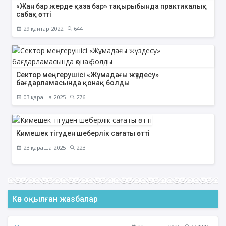
«Жан бар жерде қаза бар» тақырыбында практикалық
сабақ өтті
29 қаңтар 2022
644
Сектор меңгерушісі «Жұмадағы жүздесу»
бағдарламасында қонақ болды
03 қараша 2025
276
Кимешек тігуден шеберлік сағаты өтті
23 қараша 2025
223
Көп оқылған жазбалар