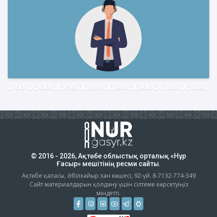
© 2016 - 2026, Ақтөбе облыстық орталық «Нұр
Ғасыр» мешітінің ресми сайты.
Ақтөбе қаласы, Әбілхайыр хан көшесі, 92-үй. 8-7132-774-349
Сайт материалдарын қолдану үшін сілтеме көрсетуіңіз
міндетті.