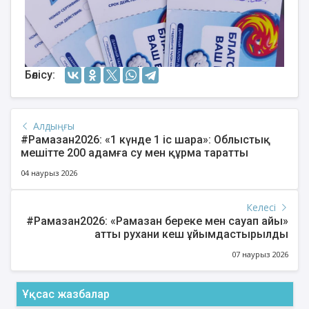
Бөлісу:
Алдыңғы
#Рамазан2026: «1 күнде 1 іс шара»: Облыстық
мешітте 200 адамға су мен құрма таратты
04 наурыз 2026
Келесі
#Рамазан2026: «Рамазан береке мен сауап айы»
атты рухани кеш ұйымдастырылды
07 наурыз 2026
Ұқсас жазбалар