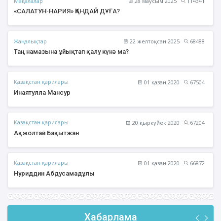
Мақалалар
28 маусым 2025
114341
«САЛАТУН-НАРИЯ» ҚАНДАЙ ДҰҒА?
Жаңалықтар
22 желтоқсан 2025
68488
Таң намазына ұйықтап қалу күнә ма?
Қазақстан қарилары
01 қазан 2020
67504
Инаятулла Мансур
Қазақстан қарилары
20 қыркүйек 2020
67204
Ақжолтай Бақытжан
Қазақстан қарилары
01 қазан 2020
66872
Нуриддин Абдусамадұлы
Хабарлама