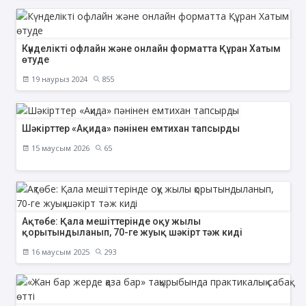
Күнделікті офлайн және онлайн форматта Құран Хатым
өтуде
19 наурыз 2024
855
Шәкірттер «Ақида» пәнінен емтихан тапсырды
15 маусым 2026
65
Ақтөбе: Қала мешіттерінде оқу жылы
қорытындыланып, 70-ге жуық шәкірт тәж киді
16 маусым 2025
293