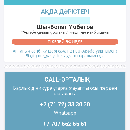
АҚИДА ДӘРІСТЕРІ
Шынболат Үмбетов
""Ақтөбе қалалық орталық" мешітінің наиб имамы
ТІКЕЛЕЙ ЭФИРДЕ
Аптаның сенбі күндері сағат 21:00 (Ақтөбе уақытымен)
Біздің nur_gasyr Instagram парақшамызда
CALL-ОРТАЛЫҚ
Барлық діни сұрақтарға жауапты осы жерден
ала-аласыз
+7 (71 72) 33 30 30
Whatsapp
+7 707 662 65 61