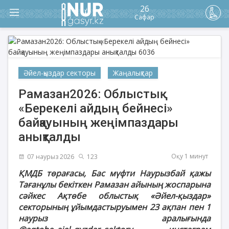
26
Сафар
Әйел-қыздар секторы
Жаңалықтар
Рамазан2026: Облыстық
«Берекелі айдың бейнесі»
байқауының жеңімпаздары
анықталды
Оқу 1 минут
07 наурыз 2026
123
ҚМДБ төрағасы, Бас мүфти Наурызбай қажы
Тағанұлы бекіткен Рамазан айының жоспарына
сәйкес Ақтөбе облыстық «Әйел-қыздар»
секторының ұйымдастыруымен 23 ақпан пен 1
наурыз аралығында