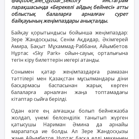
@aqtobe_aiel_qyzdar_sektory инстаграм
парақшасында «Берекелі айдың бейнесі» атты
облыстық балаларға арналған сурет
байқауының жеңімпаздары анықталды.
Байқау қорытындысы бойынша жеңімпаздар:
Зере Жандосқызы, Сенім Ақдидар, Әкімгерей
Амира, Бақыт Мұхаммад-Раббани, Айымбетов
Нұртас «Sky Park» ойын-сауық орталығына
тегін кіру билеттерін иегері атанды.
Сонымен қатар жеңімпаздарға рамазан
тәттілері мен Қазақстан мұсылмандары діни
басқармасы баспасынан жарық көрген
балаларға арналған жаңа топтамадағы
кітаптар сыйға берілді.
Одан өзге ең алғашқы болып бейнежазба
жолдап, үнемі белсенділік танытып жүрген
қатысушы Нариман Әмина да арнайы
марапатқа ие болды. Ал Зере Жандосқызы
және Айымбетов Нұртас басқа елді мекеннен