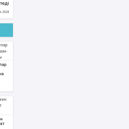
теді
з 2024
лар
на
ен
ат