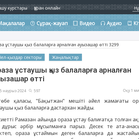
ашу курстары
Құран онлайн
Мақалалар
Сұрақ-жауап
Видео
Аудио
Кі
йел-қыздар секторы
Жаңалықтар
аза ұстаушы қыз балаларға арналған
уызашар өтті
Оқу 1 м
5 наурыз 2024
597
төбе қаласы, "Бақытжан" мешіті әйел жамағаты ор
таушы қыз балаларға дастархан жайды.
сиетті Рамазан айында ораза ұстау балиғатқа толған ақ
і дұрыс әрбір мұсылманға парыз. Десек те ата-анас
іктеп, ораза ұстаймын деген балаларға да жастайы