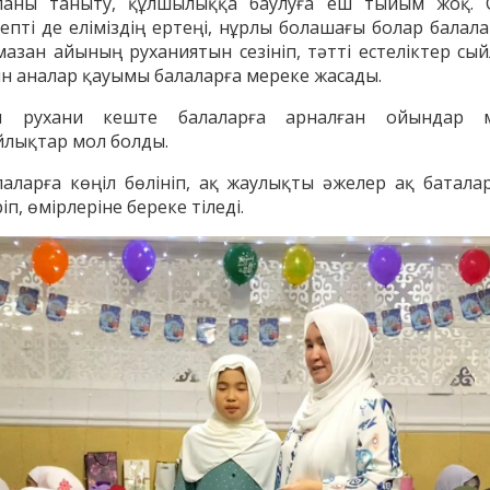
ланы таныту, құлшылыққа баулуға еш тыйым жоқ. 
бепті де еліміздің ертеңі, нұрлы болашағы болар балала
мазан айының руханиятын сезініп, тәтті естеліктер сый
ін аналар қауымы балаларға мереке жасады.
л рухани кеште балаларға арналған ойындар 
йлықтар мол болды.
лаларға көңіл бөлініп, ақ жаулықты әжелер ақ батала
іп, өмірлеріне береке тіледі.
енов Бекжан
Жұмабаев Данияр
Ақ
ангелдіұлы
Әлимұхамедұлы