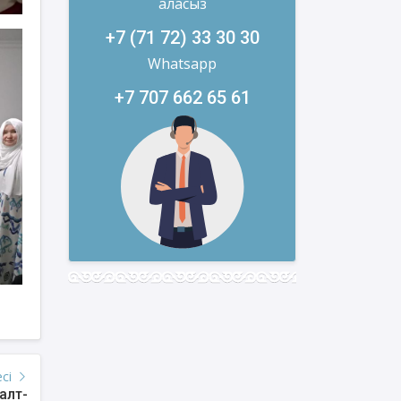
аласыз
+7 (71 72) 33 30 30
Whatsapp
+7 707 662 65 61
есі
алт-