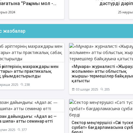
ағатына "Рақымы мол -
дәстүрді дәріп
азан айы" атты рухани
урыз 2024
25 науры
 өтті
ас жазбалар
 әріптерінің махраждары мен
«Мұнара» журналисті «Жырау
ттары» атты практикалық
жолымен» атты облыстық
қ ұйымдастырылды
жыршы-термешілер байқауы
қатысты
араша 2025
238
03 шілде 2025
205
зан дайындығы: «Адал ас —
а шипа» атты семинар өтті
Сектор меңгерушісі «Сәті түск
сұхбат» бағдарламасына сұхб
қпан 2025
377
берді