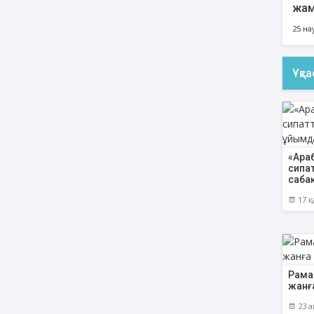
жам
Рам
25 на
кеш
Ұқс
«Араб
сипа
саба
17 қ
Рама
жанғ
23 а