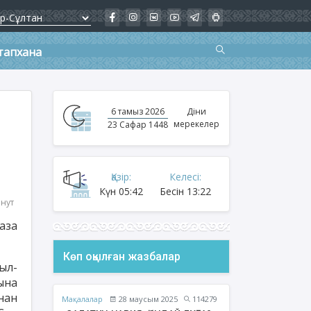
тапхана
6 тамыз 2026
Діни
мерекелер
23 Сафар 1448
Қазір:
Келесі:
Күн
05:42
Бесін
13:22
инут
аза
Көп оқылған жазбалар
ыл-
ына
нан
Мақалалар
28 маусым 2025
114279