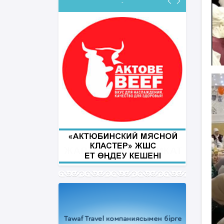
-
ФИҚҺ ДӘРІСТЕРІ
Нұрбол Смағұлов
""Нұр Ғасыр" облыстық мешітінің
наиб имамы
ТІКЕЛЕЙ ЭФИРДЕ
Аптаның сәрсенбі күндері сағат
21:00 (Ақтөбе уақытымен)
Біздің nur_gasyr Instagram
парақшамызда