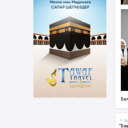
Бөл
А
"Ба