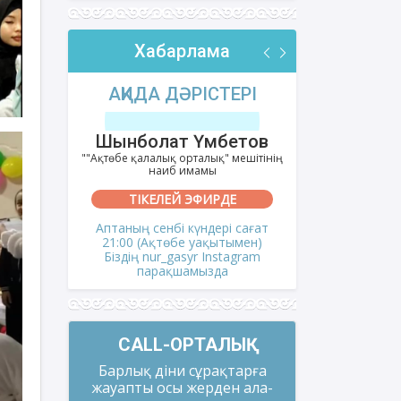
Хабарлама
РІ
АҚИДА ДӘРІСТЕРІ
ФИҚҺ 
лов
Шынболат Үмбетов
Нұрбо
ітінің
""Ақтөбе қалалық орталық" мешітінің
""Нұр Ғасыр"
наиб имамы
на
ТІКЕЛЕЙ ЭФИРДЕ
ТІКЕ
і сағат
Аптаның сенбі күндері сағат
Аптаның сәрс
мен)
21:00 (Ақтөбе уақытымен)
21:00 (Ақ
gram
Біздің nur_gasyr Instagram
Біздің nu
парақшамызда
пар
CALL-ОРТАЛЫҚ
Барлық діни сұрақтарға
жауапты осы жерден ала-