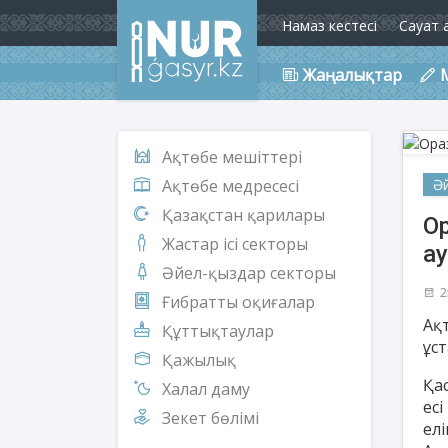
Намаз кестесі
Сауат 
Жаңалықтар
Ақтөбе мешіттері
Ә
Ақтөбе медресесі
Қазақстан қарилары
Ор
Жастар ісі секторы
а
Әйел-қыздар секторы
2
Ғибратты оқиғалар
Ақ
Құттықтаулар
ұс
Қажылық
Қа
Халал даму
ес
Зекет бөлімі
ел