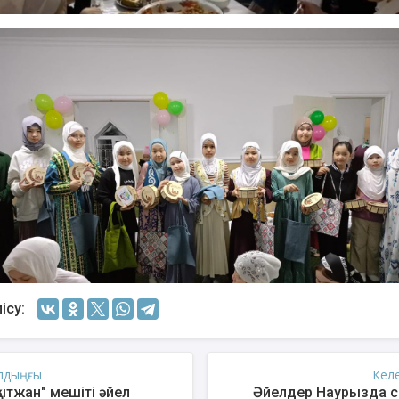
ісу:
лдыңғы
Кел
қытжан" мешіті әйел
Әйелдер Наурызда с