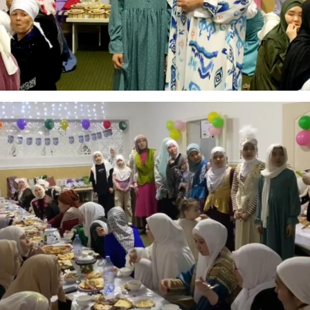
АҚИДА ДӘРІСТЕРІ
ФИҚҺ ДӘРІСТЕ
Шынболат Үмбетов
Нұрбол Смағұ
""Ақтөбе қалалық орталық" мешітінің
""Нұр Ғасыр" облыстық меш
наиб имамы
наиб имамы
ТІКЕЛЕЙ ЭФИРДЕ
ТІКЕЛЕЙ ЭФИРДЕ
Аптаның сенбі күндері сағат
Аптаның сәрсенбі күндер
21:00 (Ақтөбе уақытымен)
21:00 (Ақтөбе уақыты
Біздің nur_gasyr Instagram
Біздің nur_gasyr Insta
парақшамызда
парақшамызда