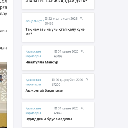
Сол
«САЛАТУН-НАРИЯ» ҚАНДАЙ ДҰҒА?
рға
лау
22 желтоқсан 2025
Жаңалықтар
68466
Таң намазына ұйықтап қалу күнә
мен
ма?
рын
Қазақстан
01 қазан 2020
қарилары
67499
Инаятулла Мансур
Қазақстан
20 қыркүйек 2020
жолтай Бақытжан
Әбішев Қуаныш
қарилары
67200
Тоқсанбайұлы
Ақжолтай Бақытжан
Қазақстан
01 қазан 2020
қарилары
66869
Нуриддин Абдусамадұлы