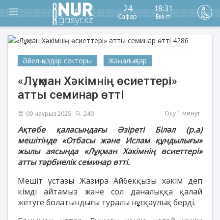
24
18:31
Сафар
Екінті
Әйел-қыздар секторы
Жаңалықтар
«Лұқман Хәкімнің өсиеттері»
атты семинар өтті
Оқу 1 минут
09 наурыз 2025
240
Ақтөбе қаласындағы Әзіреті Біләл (р.а)
мешітінде «Отбасы және Ислам құндылығы»
жылы аясында «Лұқман Хәкімнің өсиеттері»
атты тәрбиелік семинар өтті.
Мешіт ұстазы Жазира Айбекқызы хәкім деп
кімді айтамыз және сол даналыққа қалай
жетуге болатындығы туралы нұсқаулық берді.