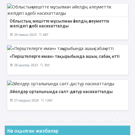
Облыстық мешітте мұсылман әйелдің әлеуметтік
желідегі әдебі насихатталды
29 тамыз 2023
487
«Періштелерге иман» тақырыбында ашық сабақ өтті
28 қаңтар 2023
350
Әйелдер орталығында салт-дәстүр насихатталды
27 наурыз 2024
1260
Көп оқылған жазбалар