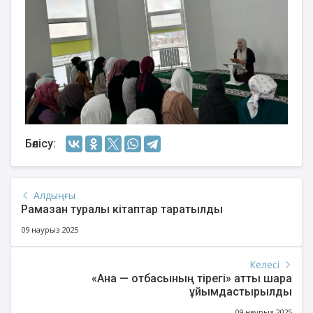
Бөлісу:
Алдыңғы
Рамазан туралы кітаптар таратылды
09 наурыз 2025
Келесі
«Ана — отбасының тірегі» атты шара
ұйымдастырылды
09 наурыз 2025