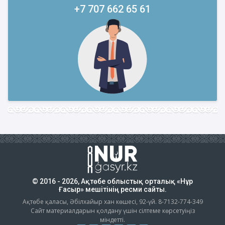
+7 707 662 65 61
© 2016 - 2026, Ақтөбе облыстық орталық «Нұр
Ғасыр» мешітінің ресми сайты.
Ақтөбе қаласы, Әбілхайыр хан көшесі, 92-үй. 8-7132-774-349
Сайт материалдарын қолдану үшін сілтеме көрсетуіңіз
міндетті.