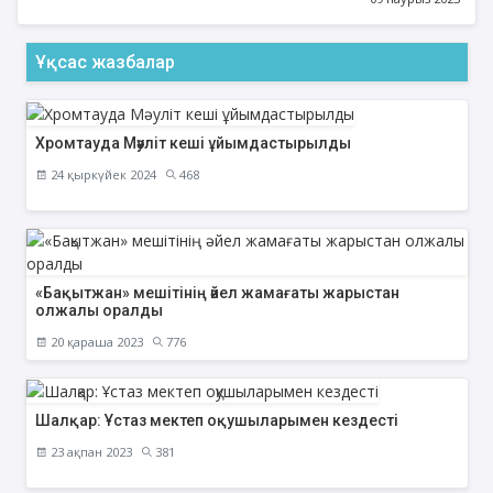
Ұқсас жазбалар
Хромтауда Мәуліт кеші ұйымдастырылды
24 қыркүйек 2024
468
«Бақытжан» мешітінің әйел жамағаты жарыстан
олжалы оралды
20 қараша 2023
776
Шалқар: Ұстаз мектеп оқушыларымен кездесті
23 ақпан 2023
381