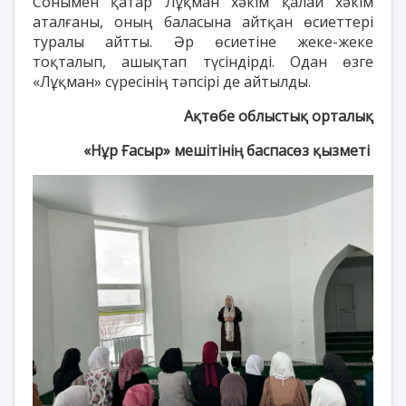
Сонымен қатар Лұқман хәкім қалай хәкім
аталғаны, оның баласына айтқан өсиеттері
туралы айтты. Әр өсиетіне жеке-жеке
тоқталып, ашықтап түсіндірді. Одан өзге
«Лұқман» сүресінің тәпсірі де айтылды.
Ақтөбе облыстық орталық
«Нұр Ғасыр» мешітінің баспасөз қызметі