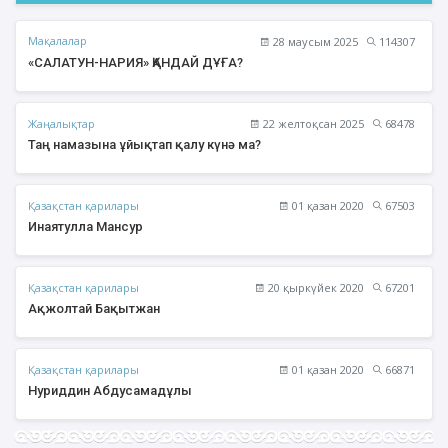
Мақалалар
28 маусым 2025
114307
«САЛАТУН-НАРИЯ» ҚАНДАЙ ДҰҒА?
Жаңалықтар
22 желтоқсан 2025
68478
Таң намазына ұйықтап қалу күнә ма?
Қазақстан қарилары
01 қазан 2020
67503
Инаятулла Мансур
Қазақстан қарилары
20 қыркүйек 2020
67201
Ақжолтай Бақытжан
Қазақстан қарилары
01 қазан 2020
66871
Нуриддин Абдусамадұлы