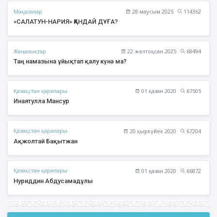
Мақалалар
28 маусым 2025
114362
«САЛАТУН-НАРИЯ» ҚАНДАЙ ДҰҒА?
Жаңалықтар
22 желтоқсан 2025
68494
Таң намазына ұйықтап қалу күнә ма?
Қазақстан қарилары
01 қазан 2020
67505
Инаятулла Мансур
Қазақстан қарилары
20 қыркүйек 2020
67204
Ақжолтай Бақытжан
Қазақстан қарилары
01 қазан 2020
66872
Нуриддин Абдусамадұлы