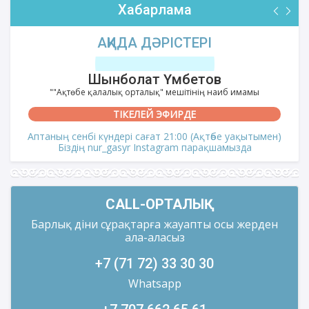
Хабарлама
АҚИДА ДӘРІСТЕРІ
Шынболат Үмбетов
""Ақтөбе қалалық орталық" мешітінің наиб имамы
ТІКЕЛЕЙ ЭФИРДЕ
Аптаның сенбі күндері сағат 21:00 (Ақтөбе уақытымен)
Біздің nur_gasyr Instagram парақшамызда
CALL-ОРТАЛЫҚ
Барлық діни сұрақтарға жауапты осы жерден
ала-аласыз
+7 (71 72) 33 30 30
Whatsapp