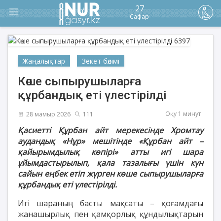
27
Сафар
Жаңалықтар
Зекет бөлімі
Көше сыпырушыларға
құрбандық еті үлестірілді
Оқу 1 минут
28 мамыр 2026
111
Қасиетті Құрбан айт мерекесінде Хромтау
аудандық «Нұр» мешітінде «Құрбан айт –
қайырымдылық көпірі» атты игі шара
ұйымдастырылып, қала тазалығы үшін күн
сайын еңбек етіп жүрген көше сыпырушыларға
құрбандық еті үлестірілді.
Игі шараның басты мақсаты – қоғамдағы
жанашырлық пен қамқорлық құндылықтарын