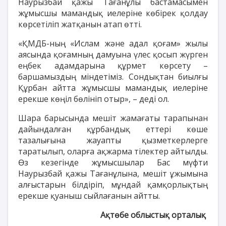
Наурызбай қажы Тағанұлы бастамасымен
жұмысшы мамандық иелеріне көбірек қолдау
көрсетіліп жатқанын атап өтті.
«ҚМДБ-ның «Ислам және адал қоғам» жылы
аясында қоғамның дамуына үлес қосып жүрген
еңбек адамдарына құрмет көрсету –
баршамыздың міндетіміз. Сондықтан биылғы
Құрбан айтта жұмысшы мамандық иелеріне
ерекше көңіл бөлініп отыр», – деді ол.
Шара барысында мешіт жамағаты тарапынан
дайындалған құрбандық еттері көше
тазалығына жауапты қызметкерлерге
таратылып, оларға ақжарма тілектер айтылды.
Өз кезегінде жұмысшылар Бас мүфти
Наурызбай қажы Тағанұлына, мешіт ұжымына
алғыстарын білдіріп, мұндай қамқорлықтың
ерекше қуаныш сыйлағанын айтты.
Ақтөбе облыстық орталық