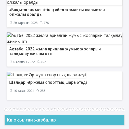
«Бақытжан» мешітінің әйел жамағаты жарыстан
олжалы оралды
20 қараша 2023
776
Ақтөбе: 2022 жылға арналған жұмыс жоспарын
талқылау жиыны өтті
03 ақпан 2022
492
Шалқар: Әр жұма спорттық шара өтеді
16 қазан 2021
233
Көп оқылған жазбалар