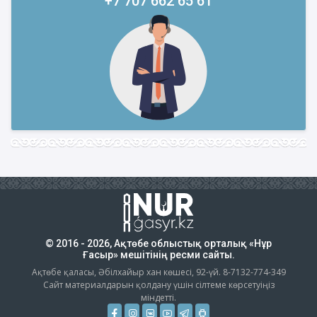
+7 707 662 65 61
© 2016 - 2026, Ақтөбе облыстық орталық «Нұр
Ғасыр» мешітінің ресми сайты.
Ақтөбе қаласы, Әбілхайыр хан көшесі, 92-үй. 8-7132-774-349
Сайт материалдарын қолдану үшін сілтеме көрсетуіңіз
міндетті.