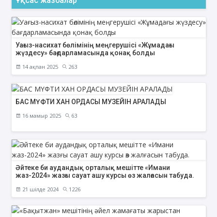
Ұқсас жазбалар
Уағыз-насихат бөлімінің меңгерушісі «Жұмадағы
жүздесу» бағдарламасында қонақ болды
14 ақпан 2025
263
БАС МҮФТИ ХАН ОРДАСЫ МУЗЕЙІН АРАЛАДЫ
16 мамыр 2025
63
Әйтеке би аудандық орталық мешітте «Имани
жаз-2024» жазғы сауат ашу курсы өз жалғасын табуда.
21 шілде 2024
1226