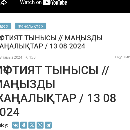
идео
Жаңалықтар
ҮФТИЯТ ТЫНЫСЫ // МАҢЫЗДЫ
АҢАЛЫҚТАР / 13 08 2024
Оқу 0 м
3 тамыз 2024
150
ҮФТИЯТ ТЫНЫСЫ //
МАҢЫЗДЫ
енов Бекжан
Жұмабаев Данияр
Ақ
ангелдіұлы
Әлимұхамедұлы
АҢАЛЫҚТАР / 13 08
024
ісу: