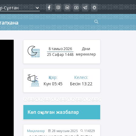
тапхана
8 тамыз 2026
Діни
мерекелер
25 Сафар 1448
Қазір:
Келесі:
Күн
05:45
Бесін
13:22
Көп оқылған жазбалар
Мақалалар
28 маусым 2025
114329