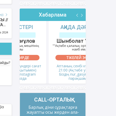
Хабарлама
есі
Ы //
Р /
РІ
АҚИДА ДӘРІСТЕРІ
ФИҚҺ 
2024
з 2024
лов
Шынболат Үмбетов
Нұрбо
ітінің
""Ақтөбе қалалық орталық" мешітінің
""Нұр Ғасыр"
наиб имамы
на
ТІКЕЛЕЙ ЭФИРДЕ
ТІКЕ
і сағат
Аптаның сенбі күндері сағат
Аптаның сәрс
мен)
21:00 (Ақтөбе уақытымен)
21:00 (Ақ
gram
Біздің nur_gasyr Instagram
Біздің nu
парақшамызда
пар
CALL-ОРТАЛЫҚ
Барлық діни сұрақтарға
жауапты осы жерден ала-