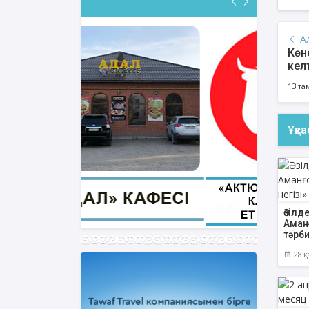
-
А
Көне
келт
ФИҚҺ ДӘРІСТЕРІ
13 та
Нұрбол Смағұлов
""Нұр Ғасыр" облыстық мешітінің
Ұқс
наиб имамы
ТІКЕЛЕЙ ЭФИРДЕ
Аптаның сәрсенбі күндері сағат
21:00 (Ақтөбе уақытымен)
Біздің nur_gasyr Instagram
парақшамызда
Әзілд
Аманғ
тәрби
28 қ