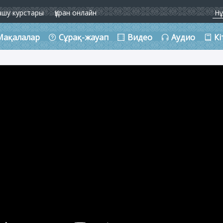
ашу курстары
Құран онлайн
Мақалалар
Сұрақ-жауап
Видео
Аудио
Кі