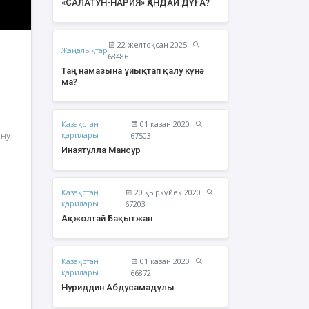
«САЛАТУН-НАРИЯ» ҚАНДАЙ ДҰҒА?
22 желтоқсан 2025
Жаңалықтар
68486
Таң намазына ұйықтап қалу күнә
ма?
Қазақстан
01 қазан 2020
инут
қарилары
67503
Инаятулла Мансур
Қазақстан
20 қыркүйек 2020
жолтай Бақытжан
Әбішев Қуаныш
қарилары
67203
Тоқсанбайұлы
Ақжолтай Бақытжан
Қазақстан
01 қазан 2020
қарилары
66872
Нуриддин Абдусамадұлы