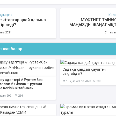
лдыңғы
Кел
 кітаптар қалай қалпына
МҮФТИЯТ ТЫНЫС
іріледі?
МАҢЫЗДЫ ЖАҢАЛЫҚТА
АҚИДА ДӘРІСТЕРІ
ФИҚҺ ДӘРІСТЕ
01 08 
мыз 2024
01 тамы
Шынболат Үмбетов
Нұрбол Смағұ
""Ақтөбе қалалық орталық" мешітінің
""Нұр Ғасыр" облыстық меш
ас жазбалар
наиб имамы
наиб имамы
ТІКЕЛЕЙ ЭФИРДЕ
ТІКЕЛЕЙ ЭФИРДЕ
Аптаның сенбі күндері сағат
Аптаның сәрсенбі күндер
Садақа қандай қауіптен
21:00 (Ақтөбе уақытымен)
21:00 (Ақтөбе уақыты
сақтайды?
Біздің nur_gasyr Instagram
Біздің nur_gasyr Insta
парақшамызда
парақшамызда
есу әдептері // Рүстембек
15 қыркүйек 2020
208
осов // «Ихсан – рухани
е негізі» кітабынан
азан 2021
264