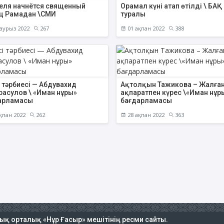
реля начнётся священный
Орамал күні атап өтілді \ БАҚ 
ц Рамадан \СМИ
туралы
аурыз 2022
267
01 ақпан 2022
388
 тәрбиесі — Абдувахид
Ақтолқын Тажикова – Жалған
расулов \ «Иман нұры»
ақпаратпен күрес \«Иман нұр
арламасы
бағдарламасы
қпан 2022
262
28 ақпан 2022
363
тық орталық «Нұр Ғасыр» мешітінің ресми сайты.