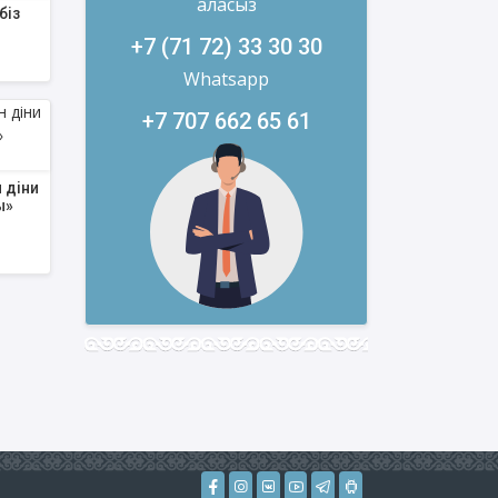
аласыз
біз
+7 (71 72) 33 30 30
Whatsapp
+7 707 662 65 61
 діни
ы»