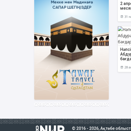
2 ап
меся
31 н
Нәпсі
Абду
бағд
28 а
© 2016 - 2026, Ақтөбе облыс