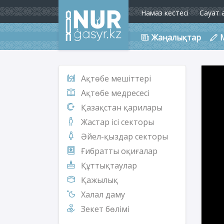
Намаз кестесі
Сауат 
Жаңалықтар
Ақтөбе мешіттері
Ақтөбе медресесі
Қазақстан қарилары
Жастар ісі секторы
Әйел-қыздар секторы
Ғибратты оқиғалар
Құттықтаулар
Қажылық
Халал даму
Зекет бөлімі