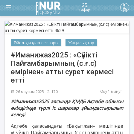
25
Сафар
Әйел-қыздар секторы
Жаңалықтар
#Иманижаз2025 : «Сүйікті
Пайғамбарымның (с.ғ.с)
өмірінен» атты сурет көрмесі
өтті
Оқу 1 минут
26 маусым 2025
170
#Иманижаз2025 аясында ҚМДБ Ақтөбе облысы
өкілдігінде түрлі іс шаралар ұйымдастырылып
келеді.
Ақтөбе қаласындағы «Бақытжан» мешітінде
«Сүйікті Пайғамбарымның (с.ғ.с) өмірінен» атты