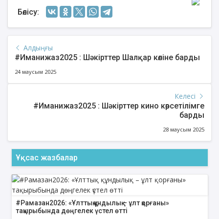
Бөлісу:
Алдыңғы
#Иманижаз2025 : Шәкірттер Шалқар көліне барды
24 маусым 2025
Келесі
#Иманижаз2025 : Шәкірттер кино көрсетілімге
барды
28 маусым 2025
Ұқсас жазбалар
#Рамазан2026: «Ұлттық құндылық – ұлт қорғаны»
тақырыбында дөңгелек үстел өтті