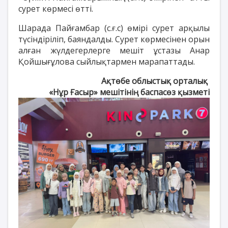
сурет көрмесі өтті.
Шарада Пайғамбар (с.ғ.с) өмірі сурет арқылы
түсіндіріліп, баяндалды. Сурет көрмесінен орын
алған жүлдегерлерге мешіт ұстазы Анар
Қойшығұлова сыйлықтармен марапаттады.
Ақтөбе облыстық орталық
«Нұр Ғасыр» мешітінің баспасөз қызметі