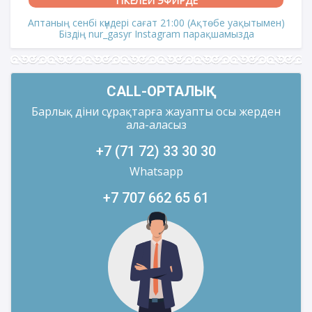
ТІКЕЛЕЙ ЭФИРДЕ
Аптаның сенбі күндері сағат 21:00 (Ақтөбе уақытымен)
Біздің nur_gasyr Instagram парақшамызда
CALL-ОРТАЛЫҚ
Барлық діни сұрақтарға жауапты осы жерден
ала-аласыз
+7 (71 72) 33 30 30
Whatsapp
+7 707 662 65 61