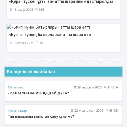
«Құран түскен құтты ай» атты шара ұйымдастырылды
15 сәуір 2023
355
«Бүгінгі күннің батырлары» атты шара өтті
13 қазан 2024
451
Көп оқылған жазбалар
Мақалалар
28 маусым 2025
114316
«САЛАТУН-НАРИЯ» ҚАНДАЙ ДҰҒА?
Жаңалықтар
22 желтоқсан 2025
68485
Таң намазына ұйықтап қалу күнә ма?