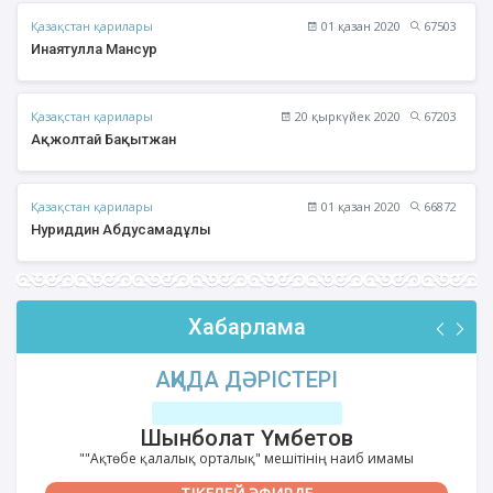
Қазақстан қарилары
01 қазан 2020
67503
Инаятулла Мансур
Қазақстан қарилары
20 қыркүйек 2020
67203
Ақжолтай Бақытжан
Қазақстан қарилары
01 қазан 2020
66872
Нуриддин Абдусамадұлы
Хабарлама
АҚИДА ДӘРІСТЕРІ
Шынболат Үмбетов
""Ақтөбе қалалық орталық" мешітінің наиб имамы