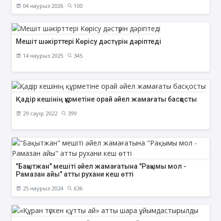
04 наурыз 2026
100
Мешіт шәкірттері Көрісу дәстүрін дәріптеді
14 наурыз 2025
345
Қадір кешінің құрметіне орай әйел жамағаты басқосты
29 сәуір 2022
399
"Бақытжан" мешіті әйел жамағатына "Рақымы мол -
Рамазан айы" атты рухани кеш өтті
25 наурыз 2024
636