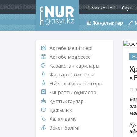
Намаз кестесі
Сауат 
Жаңалықтар
Ақтөбе мешіттері
Ж
Ақтөбе медресесі
Қазақстан қарилары
Хр
Жастар ісі секторы
«Р
Әйел-қыздар секторы
0
Ғибратты оқиғалар
Ба
Құттықтаулар
жо
Қажылық
ма
Халал даму
Ау
Зекет бөлімі
ай