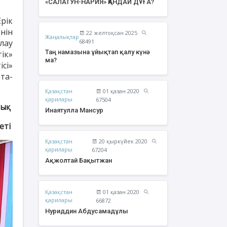
«САЛАТУН-НАРИЯ» ҚАНДАЙ ДҰҒА?
рік
нін
22 желтоқсан 2025
Жаңалықтар
лау
68491
Таң намазына ұйықтап қалу күнә
ік»
ма?
сі»
та-
Қазақстан
01 қазан 2020
қарилары
67504
лық
Инаятулла Мансур
еті
Қазақстан
20 қыркүйек 2020
жолтай Бақытжан
Әбішев Қуаныш
қарилары
67204
Тоқсанбайұлы
Ақжолтай Бақытжан
Қазақстан
01 қазан 2020
қарилары
66872
Нуриддин Абдусамадұлы