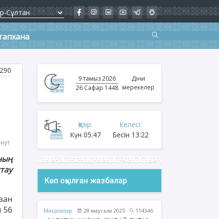
тапхана
9 тамыз 2026
Діни
мерекелер
26 Сафар 1448
Қазір:
Келесі:
Күн
05:47
Бесін
13:22
инут
ның
тау
Көп оқылған жазбалар
зан
 56
Мақалалар
28 маусым 2025
114346