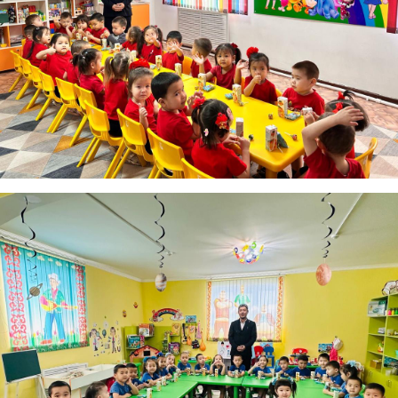
АҚИДА ДӘРІСТЕРІ
ФИҚҺ ДӘРІСТЕ
Шынболат Үмбетов
Нұрбол Смағұ
""Ақтөбе қалалық орталық" мешітінің
""Нұр Ғасыр" облыстық меш
наиб имамы
наиб имамы
ТІКЕЛЕЙ ЭФИРДЕ
ТІКЕЛЕЙ ЭФИРДЕ
Аптаның сенбі күндері сағат
Аптаның сәрсенбі күндер
21:00 (Ақтөбе уақытымен)
21:00 (Ақтөбе уақыты
Біздің nur_gasyr Instagram
Біздің nur_gasyr Insta
парақшамызда
парақшамызда