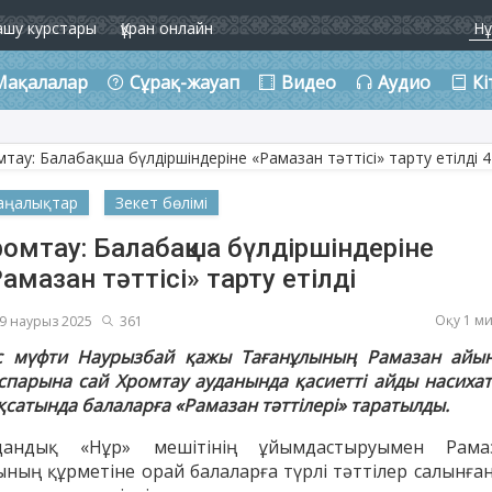
ашу курстары
Құран онлайн
Мақалалар
Сұрақ-жауап
Видео
Аудио
Кі
аңалықтар
Зекет бөлімі
омтау: Балабақша бүлдіршіндеріне
амазан тәттісі» тарту етілді
Оқу 1 м
9 наурыз 2025
361
с мүфти Наурызбай қажы Тағанұлының Рамазан айы
спарына сай Хромтау ауданында қасиетті айды насихат
қсатында балаларға «Рамазан тәттілері» таратылды.
дандық «Нұр» мешітінің ұйымдастыруымен Рама
ының құрметіне орай балаларға түрлі тәттілер салынған