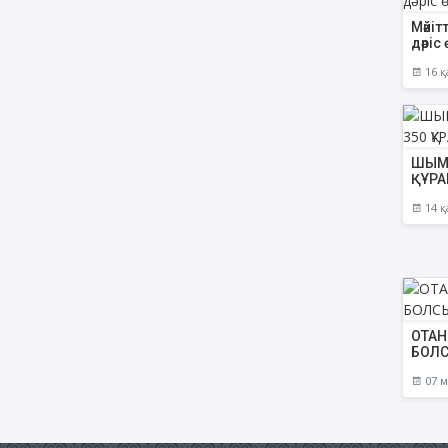
Мәйіт
дәріс 
16 қ
ШЫМК
ҚҰРА
14 қ
ОТАН
БОЛС
07 м