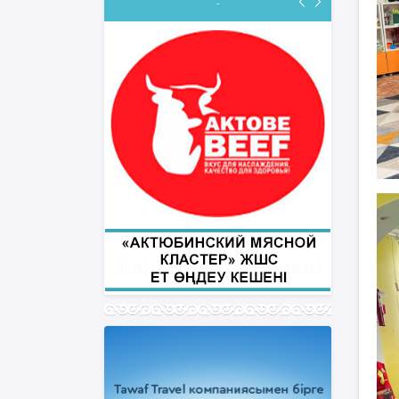
-
ФИҚҺ ДӘРІСТЕРІ
Нұрбол Смағұлов
""Нұр Ғасыр" облыстық мешітінің
наиб имамы
ТІКЕЛЕЙ ЭФИРДЕ
Аптаның сәрсенбі күндері сағат
21:00 (Ақтөбе уақытымен)
Біздің nur_gasyr Instagram
парақшамызда