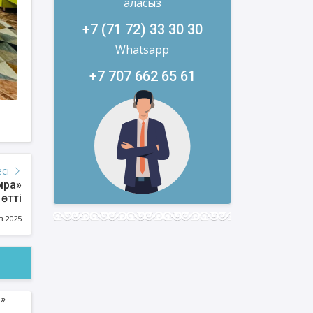
аласыз
+7 (71 72) 33 30 30
Whatsapp
+7 707 662 65 61
есі
мра»
өтті
з 2025