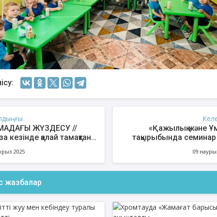
ісу:
лдыңғы
Кел
АДАҒЫ ЖҮЗДЕСУ //
«Қажылық және Ұ
за кезінде қалай тамақтану
тақырыбында семинар 
ек?
урыз 2025
09 науры
ас жазбалар