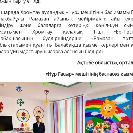
жын тарту етілді.
і шарада Хромтау аудандық «Нұр» мешітінің бас имамы Е
нақбайұлы Рамазан айының мейірімділік айы еке
зіндіру және балаларға көтеріңкі көңіл-күй сый
қсатымен Хромтау қалалық 1-ші «Ер-Төст
лабақшасының бүлдіршіндеріне «Рамазан тәтті
йлықтарымен қуантты. Балабақща қызметкерлері мен а
алар ұйымдастырушыларға алғысын білдірді.
Ақтөбе облыстық орта
«Нұр Ғасыр» мешітінің баспасөз қызм
енов Бекжан
Жұмабаев Данияр
Ақ
ангелдіұлы
Әлимұхамедұлы