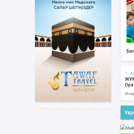
Бөл
А
ЖҰМ
Ора
кер
09 на
Ұқс