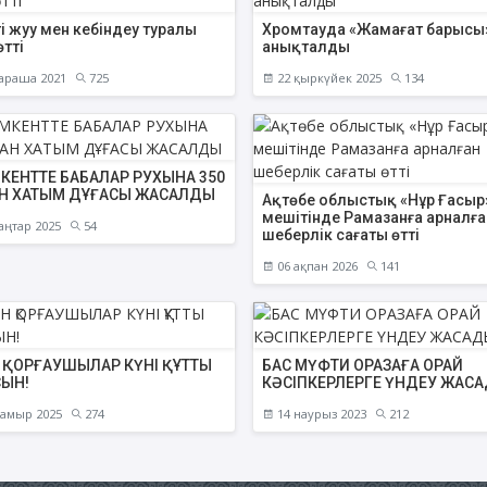
ті жуу мен кебіндеу туралы
Хромтауда «Жамағат барысы
өтті
анықталды
араша 2021
725
22 қыркүйек 2025
134
ЕНТТЕ БАБАЛАР РУХЫНА 350
Н ХАТЫМ ДҰҒАСЫ ЖАСАЛДЫ
Ақтөбе облыстық «Нұр Ғасыр
мешітінде Рамазанға арналға
аңтар 2025
54
шеберлік сағаты өтті
06 ақпан 2026
141
 ҚОРҒАУШЫЛАР КҮНІ ҚҰТТЫ
БАС МҮФТИ ОРАЗАҒА ОРАЙ
ЫН!
КӘСІПКЕРЛЕРГЕ ҮНДЕУ ЖАС
амыр 2025
274
14 наурыз 2023
212