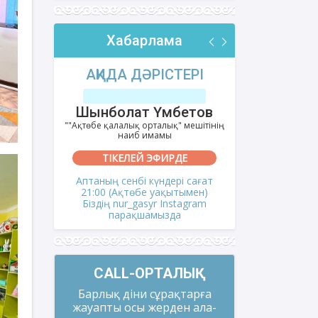
Хабарлама
РІ
АҚИДА ДӘРІСТЕРІ
ФИҚҺ 
лов
Шынболат Үмбетов
Нұрбо
ітінің
""Ақтөбе қалалық орталық" мешітінің
""Нұр Ғасыр"
наиб имамы
на
ТІКЕЛЕЙ ЭФИРДЕ
ТІКЕ
і сағат
Аптаның сенбі күндері сағат
Аптаның сәрс
мен)
21:00 (Ақтөбе уақытымен)
21:00 (Ақ
gram
Біздің nur_gasyr Instagram
Біздің nu
парақшамызда
пар
CALL-ОРТАЛЫҚ
Барлық діни сұрақтарға
жауапты осы жерден ала-