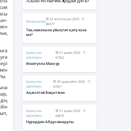
гін
«САЛАТУН-НАРИЯ» ҚАНДАЙ ДҰҒА?
сия
асы
22 желтоқсан 2025
ғын-
Жаңалықтар
68477
мен
Таң намазына ұйықтап қалу күнә
лық
ма?
нға
Қазақстан
01 қазан 2020
уға
қарилары
67502
ері
Инаятулла Мансур
мін
лы.
Қазақстан
20 қыркүйек 2020
жолтай Бақытжан
Әбішев Қуаныш
қарилары
ына
67201
Тоқсанбайұлы
Ақжолтай Бақытжан
ар,
дің
ейін
Қазақстан
01 қазан 2020
ып,
қарилары
66870
Нуриддин Абдусамадұлы