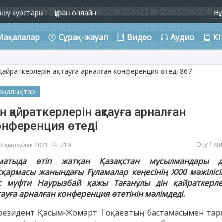
ашу курстары
Құран онлайн
Мақалалар
Сұрақ-жауап
Видео
Аудио
Кі
аңалықтар
н қайраткерлерін ақтауға арналған
онференция өтеді
Оқу 1 м
3 қыркүйек 2021
219
матыда өтіп жатқан Қазақстан мұсылмандары д
сқармасы жанындағы Ғұламалар кеңесінің XXXI мәжілісі
с мүфти Наурызбай қажы Тағанұлы дін қайраткерле
ауға арналған конференция өтетінін мәлімдеді.
резидент Қасым-Жомарт Тоқаевтың бастамасымен тар