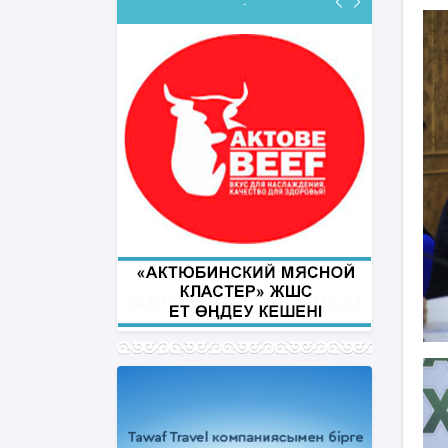
-
ФИҚҺ ДӘРІСТЕРІ
Нұрбол Смағұлов
""Нұр Ғасыр" облыстық мешітінің
наиб имамы
ТІКЕЛЕЙ ЭФИРДЕ
Аптаның сәрсенбі күндері сағат
21:00 (Ақтөбе уақытымен)
Біздің nur_gasyr Instagram
парақшамызда