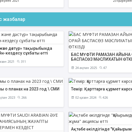
ркүйек 2021
23 қыркүйе
ас жазбалар
және дәстүр» тақырыбында
йн-кездесу сұхбаты өтті
БАС МҮФТИ РАМАЗАН АЙЫНА 
БАСПАСӨЗ МӘСЛИХАТЫН ӨТКІ
азан 2021
311
24 ақпан 2025
47
ы о планах на 2023 год \ СМИ
Темір: Қарттарға құрмет көрс
қпан 2023
266
02 қазан 2024
426
Ақтөбе өкілдігінде "Қайыры