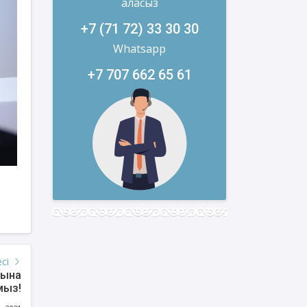
аласыз
+7 (71 72) 33 30 30
Whatsapp
+7 707 662 65 61
есі
сына
мыз!