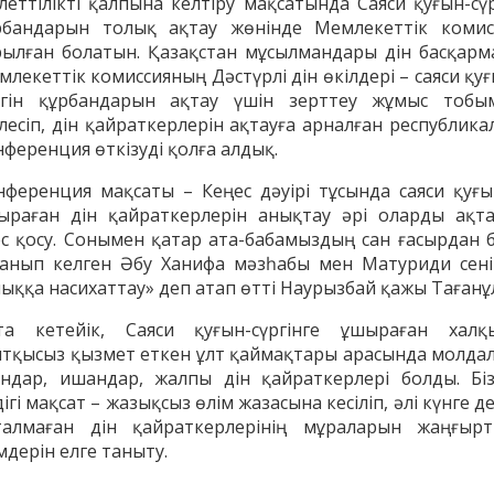
ілеттілікті қалпына келтіру мақсатында Саяси қуғын-сүр
рбандарын толық ақтау жөнінде Мемлекеттік комис
рылған болатын. Қазақстан мұсылмандары дін басқарм
лекеттік комиссияның Дәстүрлі дін өкілдері – саяси қу
ргін құрбандарын ақтау үшін зерттеу жұмыс тобы
рлесіп, дін қайраткерлерін ақтауға арналған республика
нференция өткізуді қолға алдық.
нференция мақсаты – Кеңес дәуірі тұсында саяси қуғы
ыраған дін қайраткерлерін анықтау әрі оларды ақта
ес қосу. Сонымен қатар ата-бабамыздың сан ғасырдан б
танып келген Әбу Ханифа мәзһабы мен Матуриди сені
лыққа насихаттау» деп атап өтті Наурызбай қажы Тағанұ
енов Бекжан
Жұмабаев Данияр
Ақ
та кетейік, Саяси қуғын-сүргінге ұшыраған халқ
ангелдіұлы
Әлимұхамедұлы
лтқысыз қызмет еткен ұлт қаймақтары арасында молдал
ундар, ишандар, жалпы дін қайраткерлері болды. Біз
ігі мақсат – жазықсыз өлім жазасына кесіліп, әлі күнге д
талмаған дін қайраткерлерінің мұраларын жаңғырт
мдерін елге таныту.