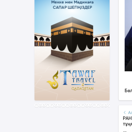
Бөл
А
РАН
тұң
дәр