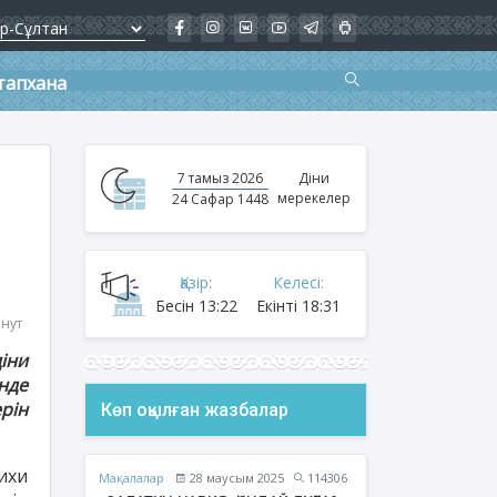
тапхана
7 тамыз 2026
Діни
мерекелер
24 Сафар 1448
Қазір:
Келесі:
Бесін
13:22
Екінті
18:31
инут
іни
нде
рін
Көп оқылған жазбалар
ихи
Мақалалар
28 маусым 2025
114306