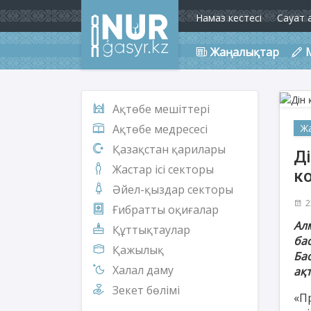
Намаз кестесі
Сауат 
Жаңалықтар
Ақтөбе мешіттері
Ж
Ақтөбе медресесі
Қазақстан қарилары
Ді
Жастар ісі секторы
к
Әйел-қыздар секторы
2
Ғибратты оқиғалар
Ал
Құттықтаулар
ба
Қажылық
Ба
Халал даму
ақт
Зекет бөлімі
«П