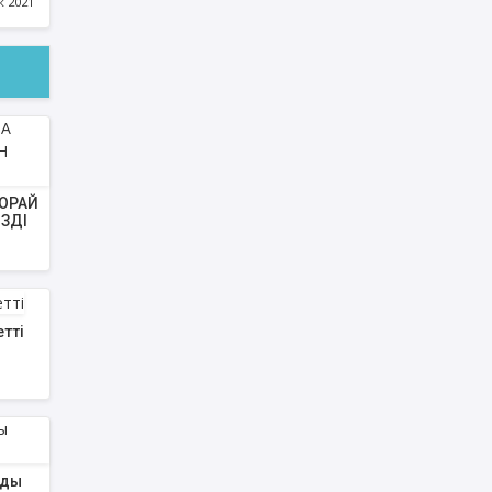
к 2021
ОРАЙ
ЗДІ
етті
мды