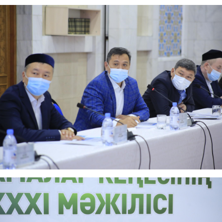
АҚИДА ДӘРІСТЕРІ
ФИҚҺ ДӘРІСТЕ
Шынболат Үмбетов
Нұрбол Смағұ
""Ақтөбе қалалық орталық" мешітінің
""Нұр Ғасыр" облыстық меш
наиб имамы
наиб имамы
ТІКЕЛЕЙ ЭФИРДЕ
ТІКЕЛЕЙ ЭФИРДЕ
Аптаның сенбі күндері сағат
Аптаның сәрсенбі күндер
21:00 (Ақтөбе уақытымен)
21:00 (Ақтөбе уақыты
Біздің nur_gasyr Instagram
Біздің nur_gasyr Insta
парақшамызда
парақшамызда