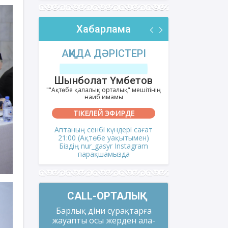
Хабарлама
РІ
АҚИДА ДӘРІСТЕРІ
ФИҚҺ 
лов
Шынболат Үмбетов
Нұрбо
ітінің
""Ақтөбе қалалық орталық" мешітінің
""Нұр Ғасыр"
наиб имамы
на
ТІКЕЛЕЙ ЭФИРДЕ
ТІКЕ
і сағат
Аптаның сенбі күндері сағат
Аптаның сәрс
мен)
21:00 (Ақтөбе уақытымен)
21:00 (Ақ
gram
Біздің nur_gasyr Instagram
Біздің nu
парақшамызда
пар
CALL-ОРТАЛЫҚ
Барлық діни сұрақтарға
жауапты осы жерден ала-