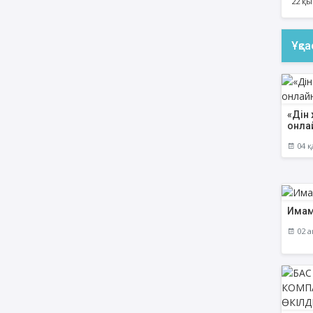
22 қы
Ұқс
«Дін 
онла
04 қ
Имам
02 а