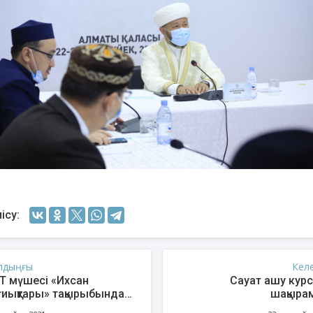
ісу:
лдыңғы
Кел
Т мүшесі «Ихсан
Сауат ашу кур
ғиықтары» тақырыбында
шақыра
іс оқыды