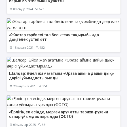
барып 55 отбасыны қуантты
08 сәуір 2024
623
«Жастар тәрбиесі тал бесіктен» тақырыбында
дөңгелек үстел өтті
13 қазан 2021
482
Шалқар: Әйел жамағатына «Ораза айына дайындық»
дәрісі ұйымдастырылды
20 наурыз 2023
351
«Ерлігің ел есінде, мерген ару» атты тарихи-рухани
сапар ұйымдастырылды (ФОТО)
09 мамыр 2025
381