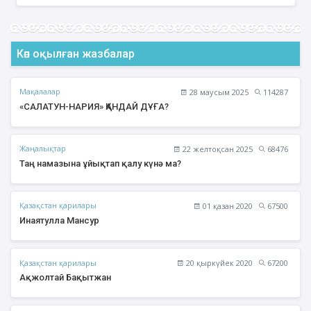
Көп оқылған жазбалар
Мақалалар
28 маусым 2025
114287
«САЛАТУН-НАРИЯ» ҚАНДАЙ ДҰҒА?
Жаңалықтар
22 желтоқсан 2025
68476
Таң намазына ұйықтап қалу күнә ма?
Қазақстан қарилары
01 қазан 2020
67500
Инаятулла Мансур
Қазақстан қарилары
20 қыркүйек 2020
67200
Ақжолтай Бақытжан