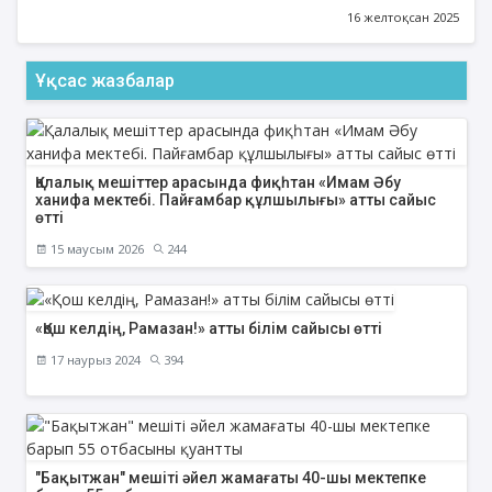
16 желтоқсан 2025
Ұқсас жазбалар
Қалалық мешіттер арасында фиқһтан «Имам Әбу
ханифа мектебі. Пайғамбар құлшылығы» атты сайыс
өтті
15 маусым 2026
244
«Қош келдің, Рамазан!» атты білім сайысы өтті
17 наурыз 2024
394
"Бақытжан" мешіті әйел жамағаты 40-шы мектепке