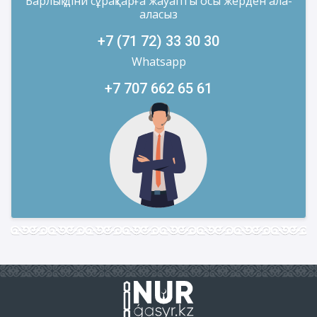
Барлық діни сұрақтарға жауапты осы жерден ала-
аласыз
+7 (71 72) 33 30 30
Whatsapp
+7 707 662 65 61