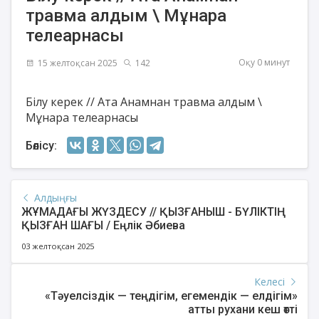
травма алдым \ Мұнара
телеарнасы
Оқу 0 минут
15 желтоқсан 2025
142
Білу керек // Ата Анамнан травма алдым \
Мұнара телеарнасы
Бөлісу:
Алдыңғы
ЖҰМАДАҒЫ ЖҮЗДЕСУ // ҚЫЗҒАНЫШ - БҮЛІКТІҢ
ҚЫЗҒАН ШАҒЫ / Еңлік Әбиева
03 желтоқсан 2025
Келесі
«Тәуелсіздік — теңдігім, егемендік — елдігім»
атты рухани кеш өтті