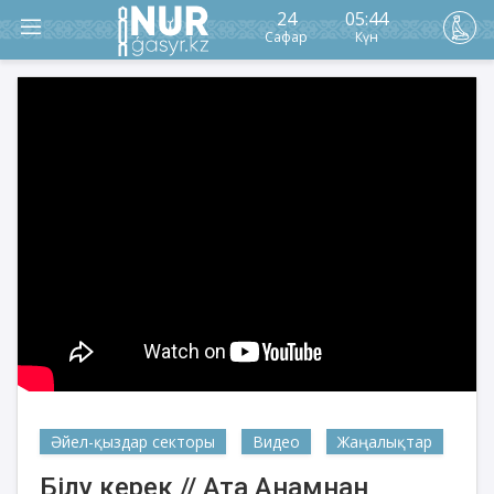
24
05:44
Сафар
Күн
Әйел-қыздар секторы
Видео
Жаңалықтар
Білу керек // Ата Анамнан