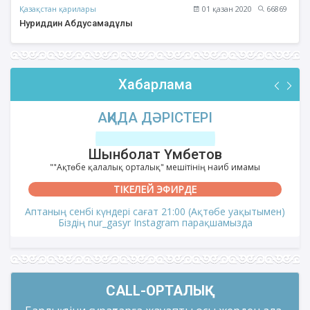
Қазақстан қарилары
01 қазан 2020
66869
Нуриддин Абдусамадұлы
Хабарлама
АҚИДА ДӘРІСТЕРІ
Шынболат Үмбетов
""Ақтөбе қалалық орталық" мешітінің наиб имамы
ТІКЕЛЕЙ ЭФИРДЕ
Аптаның сенбі күндері сағат 21:00 (Ақтөбе уақытымен)
Біздің nur_gasyr Instagram парақшамызда
CALL-ОРТАЛЫҚ