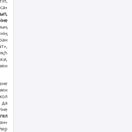
іп,
са»
ып,
іне
ның
нің
ран
ат»,
иқһ
ки,
мен
әне
мен
жол
 да
іне
гел
ан»
ілер