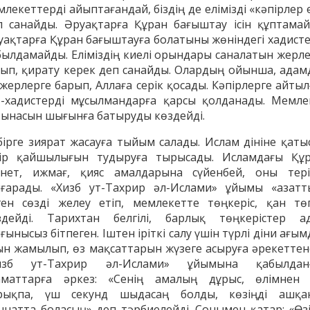
лекеттерді айыптағандай, біздің де елімізді «кәпірлер 
п санайды. Әруақтарға Құран бағыштау ісін құптамай
уақтарға Құран бағыштауға болатыны жөніндегі хадисте
былдамайды. Еліміздің киелі орындары саналатын жерле
зып, қирату керек деп санайды. Олардың ойынша, адам
 жерлерге барып, Аллаға серік қосады. Кәпірлерге айтыл
т-хадистерді мұсылмандарға қарсы қолданады. Мемле
зынасын шығынға батыруды көздейді.
бірге зиярат жасауға тыйым салады. Ислам дініне қаты
кір қайшылығын тудыруға тырысады. Исламдағы Құр
ннет, ижмағ, қияс амалдарына сүйенбей, оны тері
ғарады. «Хизб ут-Тахрир әл-Ислами» ұйымы «азатт
ген сөзді желеу етіп, мемлекетте төңкеріс, қан төг
здейді. Тарихтан белгілі, барлық төңкерістер а
ынысыз бітпеген. Іштен іріткі салу үшін түрлі діни ағы
ын жамылып, өз мақсаттарын жүзеге асыруға әрекеттене
изб ут-Тахрир әл-Ислами» ұйымына қабылдан
аматтарға әркез: «Сенің амалың дұрыс, өлімнен
рықпа, үш секунд шыдасаң болды, көзіңді ашқа
ннатта боласың» деп тәрбиелейді. Сонымен қатар: «Өзі