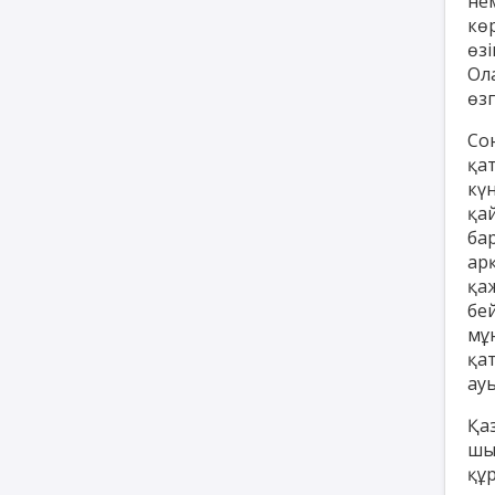
не
кө
өз
Ол
өз
Со
қа
кү
қа
ба
ар
қа
бе
мұ
қа
ау
Қа
шы
құ