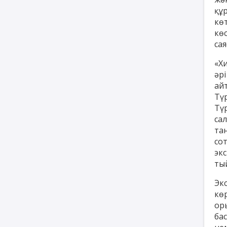
құ
кө
кө
са
«Х
әр
айт
Тү
Тү
са
та
со
эк
ты
Эк
кө
ор
ба