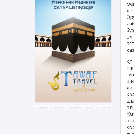
мем
де
Әр
қа
бұ
ол
ая
қа
Қа
пі
сү
шы
де
кө
шығ
ат
«Х
аз
қо
жә