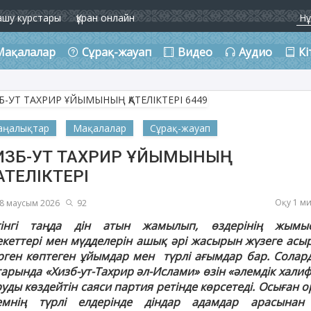
ашу курстары
Құран онлайн
Мақалалар
Сұрақ-жауап
Видео
Аудио
Кі
аңалықтар
Мақалалар
Сұрақ-жауап
ИЗБ-УТ ТАХРИР ҰЙЫМЫНЫҢ
АТЕЛІКТЕРІ
Оқу 1 м
8 маусым 2026
92
гінгі таңда дін атын жамылып, өздерінің жымы
екеттері мен мүдделерін ашық әрі жасырын жүзеге асы
рген көптеген ұйымдар мен түрлі ағымдар бар. Солар
тарында «Хизб-ут-Тахрир әл-Ислами» өзін «әлемдік халиф
уды көздейтін саяси партия ретінде көрсетеді. Осыған 
емнің түрлі елдерінде діндар адамдар арасынан