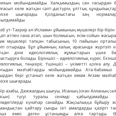
рихын мойындамайды. Халқымыздың сан ғасырдан б
лғасып келе жатқан салт-дәстүрін, ұлттық құндылықта
ріске шығарады. Қолданыстағы заң нормала
былдамайды.
АҚИДА ДӘРІСТЕРІ
ФИҚҺ ДӘРІСТЕ
изб ут-Тахрир әл-Ислами» ұйымының мүшелері бір-бірін 
қап атпен ғана атап, шын болмысын, есім-сойын жасыра
Шынболат Үмбетов
Нұрбол Смағұ
ым мүшелері тапқан табысының 10 пайызын орталы
""Ақтөбе қалалық орталық" мешітінің
""Нұр Ғасыр" облыстық меш
ріп отырады. Бұл ұйымның халық арасында жүргізіп к
наиб имамы
наиб имамы
тқан діни идеологиялық жұмыстарын үшке бө
ТІКЕЛЕЙ ЭФИРДЕ
ТІКЕЛЕЙ ЭФИРДЕ
астыруға болады. Біріншісі – идеялогиялық күрес. Екінші
еялогиялық төңкеріс. Үшіншісі – үкіметті қолға алу. Д
Аптаның сенбі күндері сағат
Аптаның сәрсенбі күндер
рғыдан мәзһабтарды мойындамайды. Ата-бабамыз 
21:00 (Ақтөбе уақытымен)
21:00 (Ақтөбе уақыты
Біздің nur_gasyr Instagram
Біздің nur_gasyr Insta
сырдан бері ұстанып келе жатқан имам Ағзам мәзһа
парақшамызда
парақшамызда
ріске шығарады.
бір азабы, Дажжалдың шығуы, Исаның (оған Алланың сәл
лсын) түсуі туралы сенімді қабылдамайды. 
німдегілерді күнәһар санайды. Жақсылыққа бұйыру ж
мандықтан қайтару сынды ізгі амалдарды қазіргі та
рыз емес деген ұстанымды алға тартады. Ө