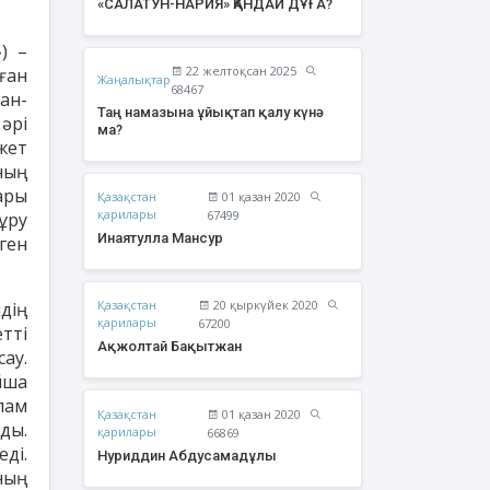
«САЛАТУН-НАРИЯ» ҚАНДАЙ ДҰҒА?
) –
22 желтоқсан 2025
ған
Жаңалықтар
68467
 ан-
Таң намазына ұйықтап қалу күнә
 әрі
ма?
жет
ның
ары
Қазақстан
01 қазан 2020
қарилары
67499
ұру
Инаятулла Мансур
ген
Қазақстан
20 қыркүйек 2020
дің
жолтай Бақытжан
Әбішев Қуаныш
қарилары
67200
тті
Тоқсанбайұлы
Ақжолтай Бақытжан
ау.
йша
лам
Қазақстан
01 қазан 2020
ды.
қарилары
66869
еді.
Нуриддин Абдусамадұлы
ның