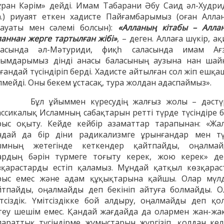
ұран Кәрім» дейді. Имам Табарани Әбу Саид әл-Худри
.а.) риуаят еткен хадисте Пайғамбарымыз (оған Алла
лауаты мен сәлемі болсын):
«Алланың кітабы – Алла
паннан жерге тартылған жібі»
, – деген. Аллаға шүкір, а
ласында әл-Мәтуриди, фиқһ саласында имам Ағ
лымдарымыз дінді анасы баласының аузына нан шай
ғандай түсіндіріп берді. Хадисте айтылған сол жіп ешқ
лмейді. Оны бекем ұстасақ, тура жолдан адаспаймыз».
л ұйыммен күресудің жалғыз жолы – дәстүр
ассикалық Исламның сабақтарын ретті түрде түсіндіре бі
рыс оқыту. Кейде кейбір азаматтар тарапынан: «Жа
ндай да бір діни радикализмге ұрынғандар мен тү
ымның жетегінде кеткендер қайтпайды, оңалмай
ардың бәрін түрмеге тоғыту керек, жою керек» де
зқарастарды естіп қаламыз. Мұндай қатқыл көзқарас
рыс емес және адам құқықтарына қайшы. Олар мүл
йтпайды, оңалмайды деп бекініп айтуға болмайды. О
ітсіздік. Үмітсіздікке бой алдыру, оңалмайды деп қо
лтеу шешім емес. Қандай жағдайда да олармен жан-жа
параттық түсіндірме жұмыстарын жүргізіп, қолдан кел