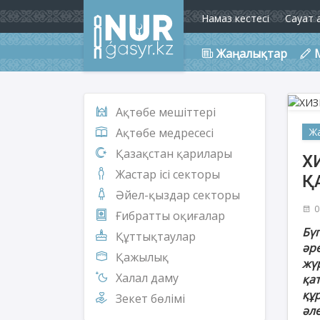
Намаз кестесі
Сауат 
Жаңалықтар
Ақтөбе мешіттері
Ж
Ақтөбе медресесі
Қазақстан қарилары
Х
Жастар ісі секторы
Қ
Әйел-қыздар секторы
0
Ғибратты оқиғалар
Бү
Құттықтаулар
әр
Қажылық
жү
Халал даму
қа
құр
Зекет бөлімі
әл