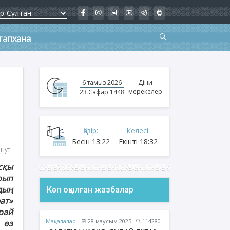
тапхана
6 тамыз 2026
Діни
мерекелер
23 Сафар 1448
Қазір:
Келесі:
Бесін
13:22
Екінті
18:32
инут
сқы
рып
дың
Көп оқылған жазбалар
ат»
орай
Мақалалар
28 маусым 2025
114280
 өз