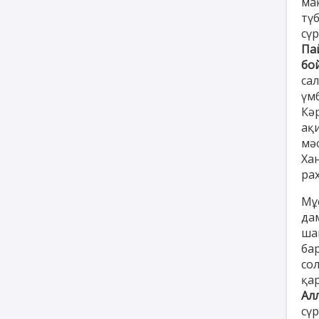
ма
тү
сү
Па
бо
са
үм
Кәр
ақ
мә
Ха
ра
Мұ
да
ша
ба
со
қа
Ал
сүр