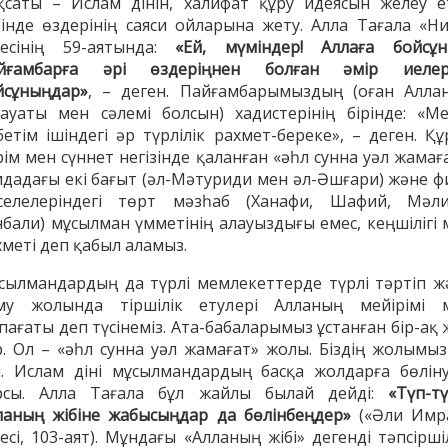
қсаты – Ислам дінін, халифат құру идеясын желеу ет
бінде өздерінің саяси ойларына жету. Алла Тағала «Ни
ресінің 59-аятында:
«Ей, мүміндер! Аллаға бойсұн
йғамбарға әрі өздеріңнен болған әмір иелер
йсұныңдар»
, – деген. Пайғамбарымыздың (оған Алла
лауаты мен сәлемі болсын) хадистерінің бірінде: «Ме
бетім ішіндегі әр түрлілік рахмет-береке», – деген. Құ
ім мен сүннет негізінде қаланған «әһл сунна уәл жамағ
идадағы екі бағыт (әл-Мәтуриди мен әл-Әшғари) және ф
селелеріндегі төрт мәзһаб (Ханафи, Шафий, Мәли
нбали) мұсылман үмметінің алауыздығы емес, кеңшілігі 
хметі деп қабыл аламыз.
сылмандардың да түрлі мемлекеттерде түрлі тәртіп ж
му жолында тіршілік етулері Алланың мейірімі 
пағаты деп түсінеміз. Ата-бабаларымыз ұстанған бір-ақ 
р. Ол – «әһл сунна уәл жамағат» жолы. Біздің жолымыз
л. Ислам діні мұсылмандардың басқа жолдарға бөліну
рсы. Алла Тағала бұл жайлы былай дейді:
«Түп-тү
ланың жібіне жабысыңдар да бөлінбеңдер»
(«Әли Имр
есі, 103-аят). Мұндағы «Алланың жібі» дегенді тәпсірш