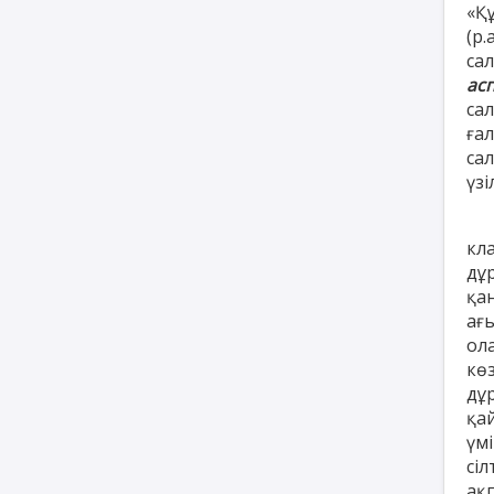
«Қ
(р
са
ас
са
ға
сал
үзі
Бұ
кл
дұ
қа
ағ
ол
кө
дұ
қа
үм
сі
ақ