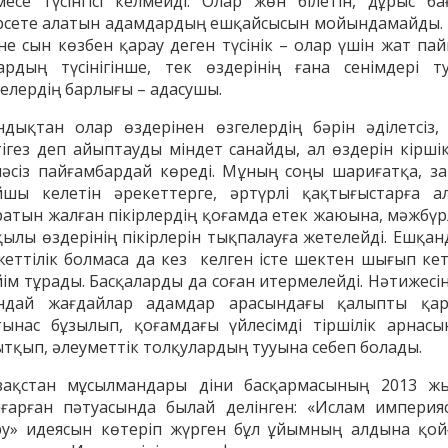
месе түсінгісі келмейді. Олар жөн білетін, дұрыс ба
рсете алатын адамдардың ешқайсысын мойындамайды. 
іне сын көзбен қарау деген түсінік – олар үшін жат пай
ардың түсінігінше, тек өздерінің ғана сенімдері ту
гелердің барлығы – адасушы.
ндықтан олар өздерінен өзгелердің бәрін әділетсіз, 
тігез деп айыптауды міндет санайды, ал өздерін кіршікс
нәсіз пайғамбардай көреді. Мұның соңы шариғатқа, за
йшы келетін әрекеттерге, әртүрлі қақтығыстарға а
ратын жалған пікірлердің қоғамда етек жаюына, мәжбүр
қылы өздерінің пікірлерін тықпалауға жетелейді. Ешқан
жеттілік болмаса да кез келген істе шектен шығып кет
йім тұрады. Басқаларды да соған итермелейді. Нәтижесін
ндай жағдайлар адамдар арасындағы қалыпты қа
тынас бұзылып, қоғамдағы үйлесімді тіршілік арнасы
ытқып, әлеуметтік толқулардың тууына себеп болады.
зақстан мұсылмандары діни басқармасының 2013 ж
ғарған пәтуасында былай делінген: «Ислам империя
ру» идеясын көтеріп жүрген бұл ұйымның алдына қой