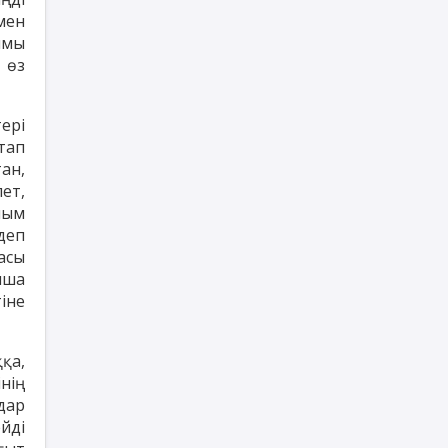
мен
ымы
 өз
ері
тап
тан,
ет,
йым
деп
асы
нша
іне
қа,
нің
дар
йді