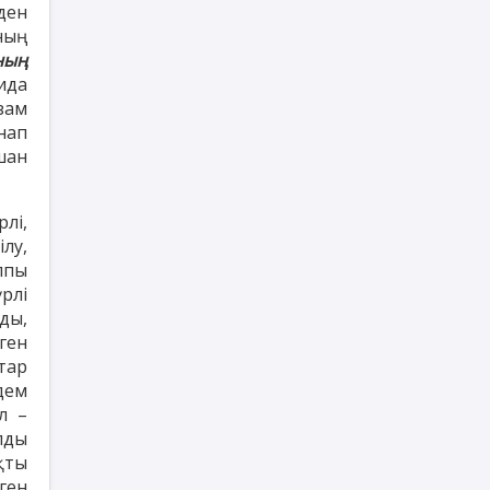
ден
ның
ның
қида
зам
нап
ашан
лі,
лу,
лпы
рлі
ды,
ген
тар
дем
л –
лды
қты
ген