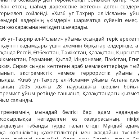
рбан етсең, шаһид дәрежесіне жетесің» деген сөздер
термелеп сөйлейді. «Хизб ут-Тахрир әл-Ислами» ұй
семдері өздерінің үкімдерін шариғатқа сүйеніп емес,
яси көзқарасына негіздеп шығарады.
изб ут-Тахрир әл-Ислами» ұйымы осындай теріс әрекетт
і қауіпті қадамдары үшін әлемнің бірқатар елдерінде, а
қанда Ресей, Өзбекстан, Тәжікстан, Қазақстан, Қырғызс
рікменстан, Германия, Қытай, Индонезия, Пәкістан, Егип
ркия, Сирия сынды көптеген араб мемлекеттерінде ты
лынып, экстремистік немесе террористік ұйымы 
нылды. «Хизб ут-Тахрир әл-Ислами» ұйымы Астана қал
тының 2005 жылғы 28 наурыздағы шешімі бойы
стремист ұйым ретінде танылып, Қазақстандағы қызмет
йым салынды.
стремизмнің мынадай белгісі бар: адам надандық
рсоқырлыққа негізделген өз көзқарасының, пікірі
ындалуын табанды түрде талап етеді. Мұндай адам
сқа көпшіліктің қажеттіліктері мен жағдайын түсінбе