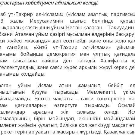
қтастарын көбейтумен айналысып келеді.
изб ут-Тахрир әл-Ислами» («Ислам азаттық партиясы»
53 жылы Иерусалимнің шығыс бөлігінде құрыл
ықаралық саяси-діни ұйым. Негізін қалаған – Такиуддин
хани. Аталған ұйым қазіргі мұсылман елдерінің басқару
яси жүйесі «жасанды» деп есептейді және оны жою қа
п санайды. «Хизб ут-Тахрир әл-Ислами» ұйымы
танымы бойынша демократия мен ұлттық қағидал
лам саясатына қайшы деп таниды. Халифатты қ
теллектуалдық және саяси күрес арқылы жүруі керек де
танымды қолдайды.
енов Бекжан
алған ұйым Ислам атын жамылып, бейбіт ел
Жұмабаев Данияр
Ақ
ангелдіұлы
ныштығын бұзуға тырысады. Мемлекетті, үкіме
Әлимұхамедұлы
йындамайды. Негізгі мақсаты – саяси төңкерістер жас
лам қағидаларын өзгертуге тырысады. Осыла
сылмандар арасына жік салғысы келеді. Ис
ламаларының бірін мойындап, екіншісін мойындамай
лекет жүйесін құлатып, билікке қол жеткізуді мақсат ет
-әрекеттерін әр уақытта жасырын жүргізеді. Қазақ халқы