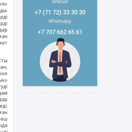
аласыз
елі»
ды.
+7 (71 72) 33 30 30
рді
Whatsapp
рді
дар
+7 707 662 65 61
ған
кет
сты
ан,
ске
ық»
уді
дам
мдар
ді.
ған
 еш
нда
ңді