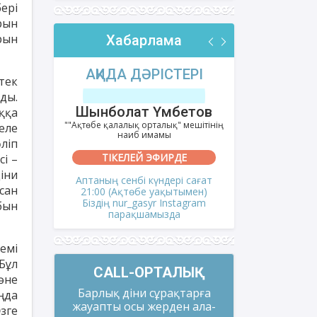
ері
рын
рын
Хабарлама
РІ
АҚИДА ДӘРІСТЕРІ
ФИҚҺ 
тек
ды.
лов
Шынболат Үмбетов
Нұрбо
ққа
ітінің
""Ақтөбе қалалық орталық" мешітінің
""Нұр Ғасыр"
еле
наиб имамы
на
ліп
ТІКЕЛЕЙ ЭФИРДЕ
ТІКЕ
сі –
іни
і сағат
Аптаның сенбі күндері сағат
Аптаның сәрс
сан
мен)
21:00 (Ақтөбе уақытымен)
21:00 (Ақ
gram
Біздің nur_gasyr Instagram
Біздің nu
бын
парақшамызда
пар
емі
Бұл
CALL-ОРТАЛЫҚ
әне
Барлық діни сұрақтарға
ңда
жауапты осы жерден ала-
зге