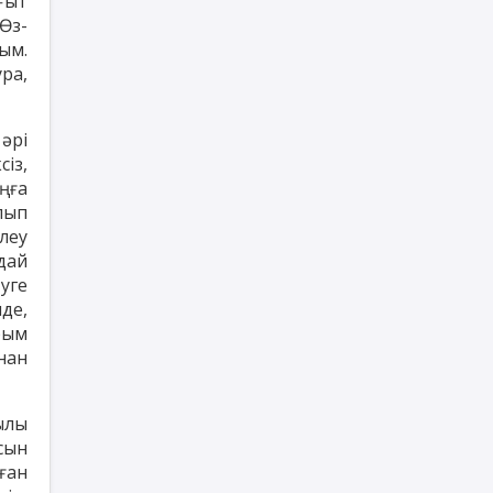
ғыт
Өз-
ым.
ра,
әрі
із,
ңға
лып
леу
дай
уге
де,
рым
нан
ылы
сын
ған