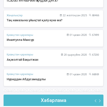
«САЛАТУН-НАРИЯ» ҚАНДАЙ ДҰҒА?
Жаңалықтар
22 желтоқсан 2025
68466
Таң намазына ұйықтап қалу күнә ма?
Қазақстан қарилары
01 қазан 2020
67499
Инаятулла Мансур
Қазақстан қарилары
20 қыркүйек 2020
67200
Ақжолтай Бақытжан
Қазақстан қарилары
01 қазан 2020
66869
Нуриддин Абдусамадұлы
Хабарлама