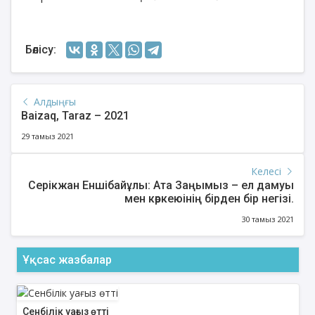
Бөлісу:
Алдыңғы
Baizaq, Taraz – 2021
29 тамыз 2021
Келесі
Серікжан Еншібайұлы: Ата Заңымыз – ел дамуы
мен көркеюінің бірден бір негізі.
30 тамыз 2021
Ұқсас жазбалар
Сенбілік уағыз өтті