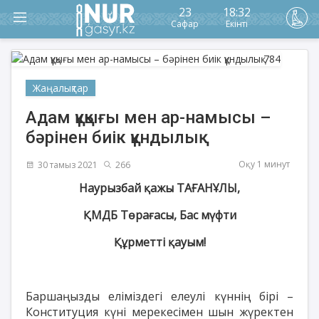
23
18:32
Сафар
Екінті
Жаңалықтар
Адам құқығы мен ар-намысы –
бәрінен биік құндылық
Оқу 1 минут
30 тамыз 2021
266
Наурызбай қажы ТАҒАНҰЛЫ,
ҚМДБ Төрағасы, Бас мүфти
Құрметті қауым!
Баршаңызды еліміздегі елеулі күннің бірі –
Конституция күні мерекесімен шын жүректен