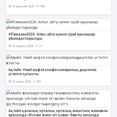
23 маусым 2025
108
#Рамазан2026: Алғыс айту күніне орай ауызашар
ұйымдастырылды
02 наурыз 2026
71
Ақтөбе: Наиб мүфти конфессияаралық дөңгелек
үстелге қатысты
13 қазан 2022
301
Ақтөбе қалалық орталық орталық мешітінің жамағаты
арасында «Ислам және ізгі қоғам» бағыты аясында