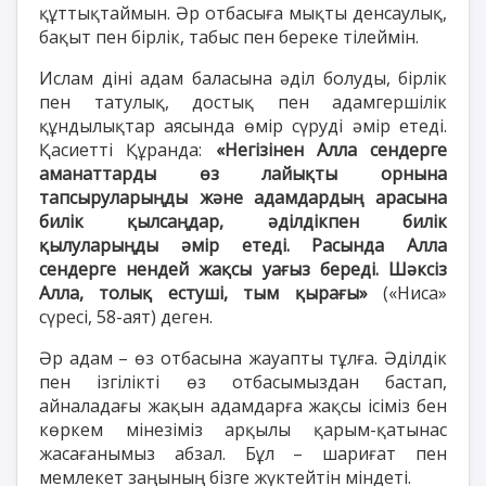
құттықтаймын. Әр отбасыға мықты денсаулық,
бақыт пен бірлік, табыс пен береке тілеймін.
Ислам діні адам баласына әділ болуды, бірлік
пен татулық, достық пен адамгершілік
құндылықтар аясында өмір сүруді әмір етеді.
Қасиетті Құранда:
«Негізінен Алла сендерге
аманаттарды өз лайықты орнына
тапсыруларыңды және адамдардың арасына
билік қылсаңдар, әділдікпен билік
қылуларыңды әмір етеді. Расында Алла
сендерге нендей жақсы уағыз береді. Шәксіз
Алла, толық естуші, тым қырағы»
(«Ниса»
сүресі, 58-аят) деген.
Әр адам – өз отбасына жауапты тұлға. Әділдік
пен ізгілікті өз отбасымыздан бастап,
айналадағы жақын адамдарға жақсы ісіміз бен
көркем мінезіміз арқылы қарым-қатынас
жасағанымыз абзал. Бұл – шариғат пен
мемлекет заңының бізге жүктейтін міндеті.