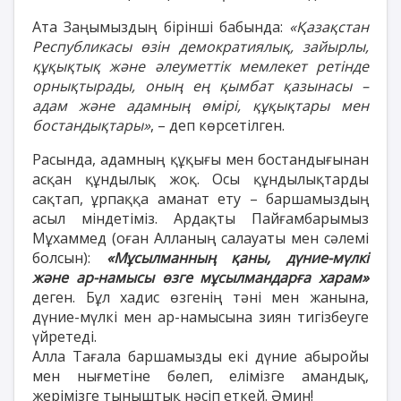
Ата Заңымыздың бірінші бабында:
«Қазақстан
Республикасы өзiн демократиялық, зайырлы,
құқықтық және әлеуметтiк мемлекет ретiнде
орнықтырады, оның ең қымбат қазынасы –
адам және адамның өмiрi, құқықтары мен
бостандықтары»
, – деп көрсетілген.
Расында, адамның құқығы мен бостандығынан
асқан құндылық жоқ. Осы құндылықтарды
сақтап, ұрпаққа аманат ету – баршамыздың
асыл міндетіміз. Ардақты Пайғамбарымыз
Мұхаммед (оған Алланың салауаты мен сәлемі
болсын):
«Мұсылманның қаны, дүние-мүлкі
және ар-намысы өзге мұсылмандарға харам»
деген. Бұл хадис өзгенің тәні мен жанына,
дүние-мүлкі мен ар-намысына зиян тигізбеуге
үйретеді.
Алла Тағала баршамызды екі дүние абыройы
мен нығметіне бөлеп, елімізге амандық,
жерімізге тыныштық нәсіп еткей. Әмин!