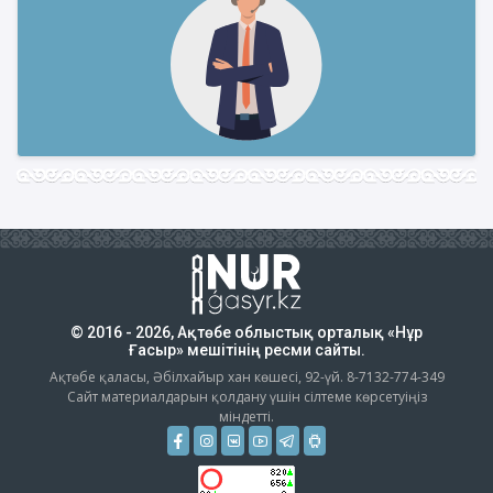
© 2016 - 2026, Ақтөбе облыстық орталық «Нұр
Ғасыр» мешітінің ресми сайты.
Ақтөбе қаласы, Әбілхайыр хан көшесі, 92-үй. 8-7132-774-349
Сайт материалдарын қолдану үшін сілтеме көрсетуіңіз
міндетті.