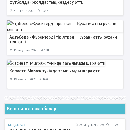
футболдан жолдастық кездесу өтті.
31 шілде 2024
1398
Ақтөбеде «Жүректерді тірілткен – Құран» атты рухани
кеш өтті
15 маусым 2026
181
Қасиетті Миғраж түнінде тағылымды шара өтті
19 қаңтар 2026
169
Көп оқылған жазбалар
Мақалалар
28 маусым 2025
114280