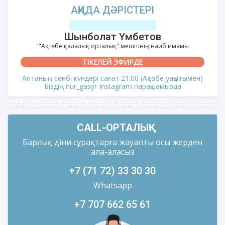
АҚИДА ДӘРІСТЕРІ
Шынболат Үмбетов
""Ақтөбе қалалық орталық" мешітінің наиб имамы
ТІКЕЛЕЙ ЭФИРДЕ
Аптаның сенбі күндері сағат 21:00 (Ақтөбе уақытымен)
Біздің nur_gasyr Instagram парақшамызда
CALL-ОРТАЛЫҚ
Барлық діни сұрақтарға жауапты осы жерден
ала-аласыз
+7 (71 72) 33 30 30
Whatsapp
+7 707 662 65 61