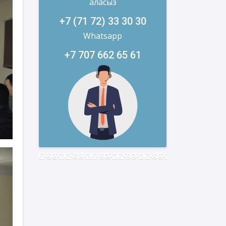
аласыз
+7 (71 72) 33 30 30
Whatsapp
+7 707 662 65 61