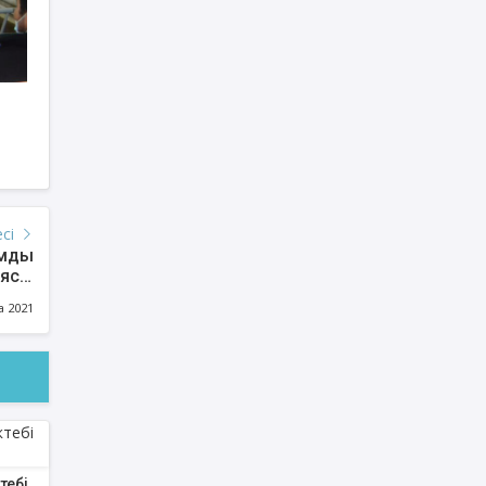
есі
ымды
иясы
лды
а 2021
тебі