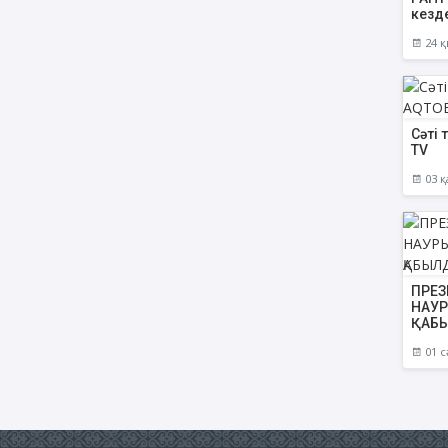
кезд
24 қ
Сәті 
TV
03 қ
ПРЕЗ
НАУР
ҚАБЫ
01 с