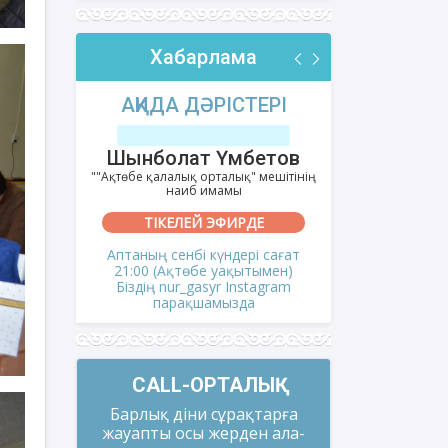
Хабарлама
РІ
АҚИДА ДӘРІСТЕРІ
ФИҚҺ 
лов
Шынболат Үмбетов
Нұрбо
ітінің
""Ақтөбе қалалық орталық" мешітінің
""Нұр Ғасыр"
наиб имамы
на
ТІКЕЛЕЙ ЭФИРДЕ
ТІКЕ
і сағат
Аптаның сенбі күндері сағат
Аптаның сәрс
мен)
21:00 (Ақтөбе уақытымен)
21:00 (Ақ
gram
Біздің nur_gasyr Instagram
Біздің nu
парақшамызда
пар
CALL-ОРТАЛЫҚ
Барлық діни сұрақтарға
жауапты осы жерден ала-