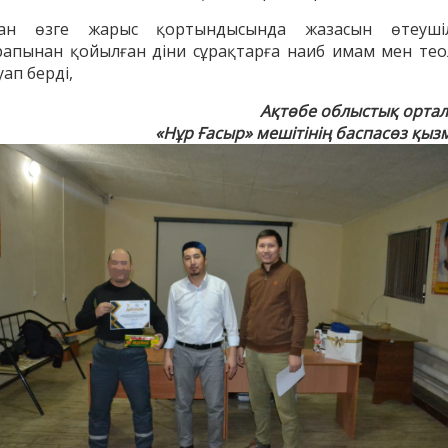
ан өзге жарыс қортындысында жазасын өтеуші
рапынан қойылған діни сұрақтарға наиб имам мен тео
ап берді,
Ақтөбе облыстық орта
«Нұр Ғасыр» мешітінің баспасөз қызм
енов Бекжан
Жұмабаев Данияр
Ақ
ангелдіұлы
Әлимұхамедұлы