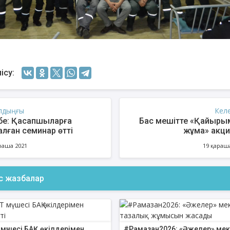
ісу:
лдыңғы
Кел
өбе: Қасапшыларға
Бас мешітте «Қайыр
алған семинар өтті
жұма» акц
ұйымдастыры
раша 2021
19 қараш
ас жазбалар
 мүшесі БАҚ өкілдерімен
#Рамазан2026: «Әжелер» мек