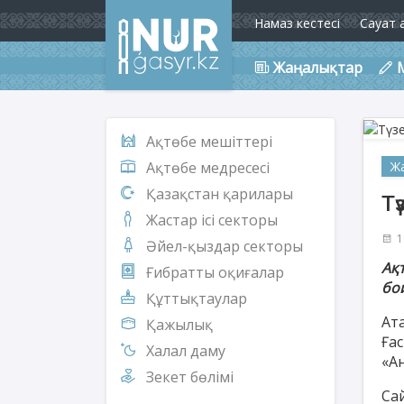
Намаз кестесі
Сауат 
Жаңалықтар
Ақтөбе мешіттері
Ж
Ақтөбе медресесі
Қазақстан қарилары
Тү
Жастар ісі секторы
1
Әйел-қыздар секторы
Ақ
Ғибратты оқиғалар
бо
Құттықтаулар
Ат
Қажылық
Ға
Халал даму
«А
Зекет бөлімі
Са