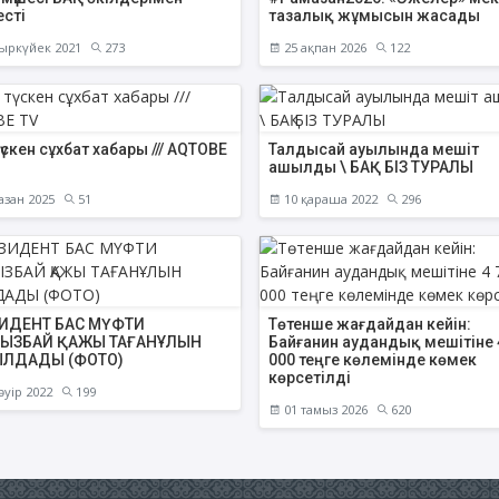
есті
тазалық жұмысын жасады
ыркүйек 2021
273
25 ақпан 2026
122
түскен сұхбат хабары /// AQTOBE
Талдысай ауылында мешіт
ашылды \ БАҚ БІЗ ТУРАЛЫ
азан 2025
51
10 қараша 2022
296
ИДЕНТ БАС МҮФТИ
Төтенше жағдайдан кейін:
ЫЗБАЙ ҚАЖЫ ТАҒАНҰЛЫН
Байғанин аудандық мешітіне 
ЛДАДЫ (ФОТО)
000 теңге көлемінде көмек
көрсетілді
әуір 2022
199
01 тамыз 2026
620