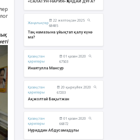
«САЛАТУН-НАРИЯ» ҚАНДАЙ ДҰҒА?
лер
лог
22 желтоқсан 2025
Жаңалықтар
68485
Таң намазына ұйықтап қалу күнә
лық
ма?
еті
Қазақстан
01 қазан 2020
қарилары
67503
Инаятулла Мансур
Қазақстан
20 қыркүйек 2020
жолтай Бақытжан
Әбішев Қуаныш
қарилары
67203
Тоқсанбайұлы
Ақжолтай Бақытжан
Қазақстан
01 қазан 2020
қарилары
66872
Нуриддин Абдусамадұлы