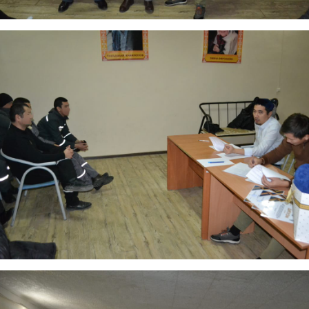
АҚИДА ДӘРІСТЕРІ
ФИҚҺ ДӘРІСТЕ
Шынболат Үмбетов
Нұрбол Смағұ
""Ақтөбе қалалық орталық" мешітінің
""Нұр Ғасыр" облыстық меш
наиб имамы
наиб имамы
ТІКЕЛЕЙ ЭФИРДЕ
ТІКЕЛЕЙ ЭФИРДЕ
Аптаның сенбі күндері сағат
Аптаның сәрсенбі күндер
21:00 (Ақтөбе уақытымен)
21:00 (Ақтөбе уақыты
Біздің nur_gasyr Instagram
Біздің nur_gasyr Insta
парақшамызда
парақшамызда