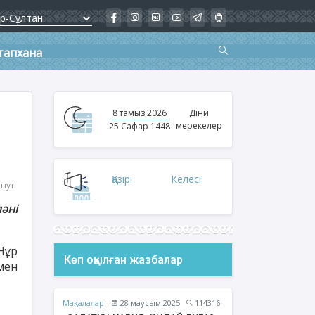
тапхана
8 тамыз 2026
Діни
мерекелер
25 Сафар 1448
Қазір:
Келесі:
инут
әні
Нұр
Көп оқылған жазбалар
мен
Мақалалар
28 маусым 2025
114316