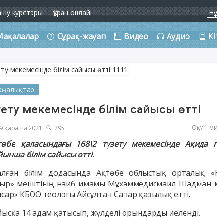
ашу курстары
Құран онлайн
Мақалалар
Сұрақ-жауап
Видео
Аудио
Кі
аңалықтар
зету мекемесінде білім сайысы өтті
Оқу 1 м
9 қараша 2021
295
төбе қаласындағы 168\2 түзету мекемесінде Ақида п
йынша білім сайысы өтті.
алған білім додасында Ақтөбе облыстық орталық «
сыр» мешітінің наиб имамы Мұхаммедисмаил Шадман 
нсар» КБОО теологы Айсұлтан Сапар қазылық етті.
йысқа 14 адам қатысып, жүлделі орындарды иеленді.