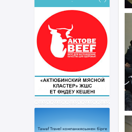
-
ФИҚҺ ДӘРІСТЕРІ
Нұрбол Смағұлов
""Нұр Ғасыр" облыстық мешітінің
наиб имамы
ТІКЕЛЕЙ ЭФИРДЕ
Аптаның сәрсенбі күндері сағат
21:00 (Ақтөбе уақытымен)
Біздің nur_gasyr Instagram
парақшамызда