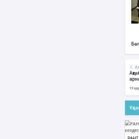
Бөл
А
Ақт
арн
19 қа
Ұқс
РАНТ