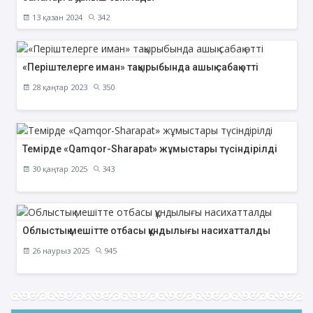
13 қазан 2024
342
«Періштелерге иман» тақырыбында ашық сабақ өтті
28 қаңтар 2023
350
Темірде «Qamqor-Sharapat» жұмыстары түсіндірілді
30 қаңтар 2025
343
Облыстық мешітте отбасы құндылығы насихатталды
26 наурыз 2025
945