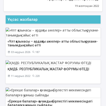
19 желтоқсан 2022
Ұқсас жазбалар
«Ұлт қазынасы – ардақты әжелер» атты облыстық рухани-
танымдық сайыс өтті
03 наурыз 2026
187
ҚМДБ: РЕСПУБЛИКАЛЫҚ ЖАСТАР ФОРУМЫ ӨТЕДІ
11 наурыз 2022
220
«Ерекше балалар» қоғамдық бірлестігі мекемесіндегі
балаларға қуаныш сыйлады