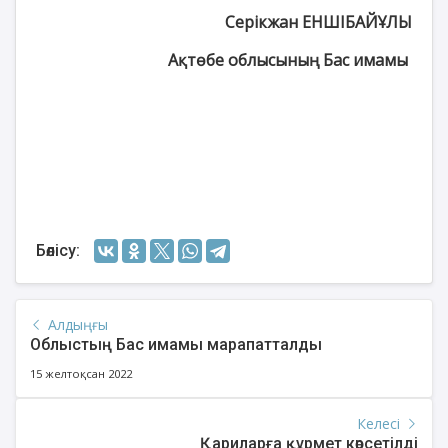
Серікжан ЕНШІБАЙҰЛЫ
Ақтөбе облысының Бас имамы
Бөлісу:
Алдыңғы
Облыстың Бас имамы марапатталды
15 желтоқсан 2022
Келесі
Қариларға құрмет көрсетілді