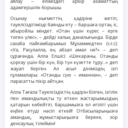
аялау – еліміздегі әрбір азаматтың
адамгершілік борышы.
Осынау нығметтің қадіріне жетіп,
тәуелсіздігімізді баянды ету – баршаға ортақ іс,
абыройлы міндет. «Отан үшін күрес – ерге
тиген үлес», – дейді халық даналығында. Бірде
сахаба пайғамбарымыз Мұхаммедтен (с.ғ.с):
«Уа, Расулалла, ең абзал амал не?» – деп
сұрағанда, Алла Елшісі: «Шекараны, Отанды
қорғау үшін бір күн, бір түн күзетте тұру…» деп
жауап берген. Ал асыл дініміздің ізгі
ғұламалары: «Отанды сүю – иманнан», – деп
парасатты пікір айтқан.
Алла Тағала Тәуелсіздіктің қадірін білген, ізгілік
пен имандылықты ту еткен жастарымыздың
қатарын көбейтіп, баршамызға ел игілігі үшін
еңбек етуді нәсіп еткей! Отбасыларыңызға
амандық, жұмыстарыңызға береке, зор
денсаулық тілеймін!