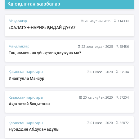
Көп оқылған жазбалар
Мақалалар
28 маусым 2025
114338
«САЛАТУН-НАРИЯ» ҚАНДАЙ ДҰҒА?
Жаңалықтар
22 желтоқсан 2025
68486
Таң намазына ұйықтап қалу күнә ма?
Қазақстан қарилары
01 қазан 2020
67504
Инаятулла Мансур
Қазақстан қарилары
20 қыркүйек 2020
67204
Ақжолтай Бақытжан
Қазақстан қарилары
01 қазан 2020
66872
Нуриддин Абдусамадұлы