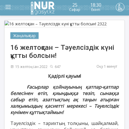
25
18:30
Сафар
Екінті
Жаңалықтар
16 желтоқсан – Тәуелсіздік күні
құтты болсын!
Оқу 1 минут
15 желтоқсан 2022
647
Қадірлі қауым!
Ғасырлар қойнауының қатпар-қатпар
белесінен өтіп, қиындыққа төзіп, сынаққа
сабыр етіп, азаттықтың ақ таңын атырған
халқымыздың қасиетті мерекесі – Тәуелсіздік
күнімен құттықтаймын!
Тәуелсіздік – тарихтың толқыны, шайқалмай,