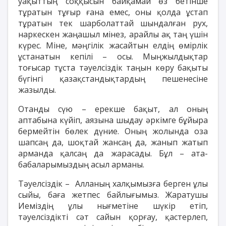
уақыттың соққысын байқамай өз бетінше
тұратын тұғыр ғана емес, оны қолда ұстап
тұратын тек шарболаттай шындалған рух,
наркескен жаңашыл мінез, арайлы ақ таң үшін
күрес. Міне, мәңгілік жасайтын елдің өмірлік
ұстанатын кепілі – осы. Мыңжылдықтар
тоғысар тұста тәуелсіздік таңын көру бақыты
бүгінгі қазақстандықтардың пешенесіне
жазылды.
Отанды сүю – ерекше бақыт, ал оның
аптабына күйіп, аязына шыдау әркімге бұйыра
бермейтін бөлек дүние. Оның жолында оза
шапсаң да, шоқтай жансаң да, жанып жатып
арманда қалсаң да жарасады. Бұл – ата-
бабаларымыздың асыл арманы.
Тәуелсіздік – Алланың халқымызға берген ұлы
сыйы, баға жетпес байлығымыз. Жаратушы
Иеміздің ұлы нығметіне шүкір етіп,
тәуелсіздікті сәт сайын қорғау, қастерлеп,