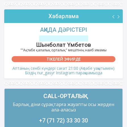
Хабарлама
АҚИДА ДӘРІСТЕРІ
Шынболат Үмбетов
""Ақтөбе қалалық орталық" мешітінің наиб имамы
ТІКЕЛЕЙ ЭФИРДЕ
Аптаның сенбі күндері сағат 21:00 (Ақтөбе уақытымен)
Біздің nur_gasyr Instagram парақшамызда
CALL-ОРТАЛЫҚ
Барлық діни сұрақтарға жауапты осы жерден
ала-аласыз
+7 (71 72) 33 30 30