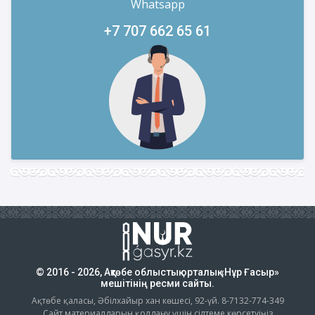
Whatsapp
+7 707 662 65 61
© 2016 - 2026, Ақтөбе облыстық орталық «Нұр Ғасыр»
мешітінің ресми сайты.
Ақтөбе қаласы, Әбілхайыр хан көшесі, 92-үй. 8-7132-774-349
Сайт материалдарын қолдану үшін сілтеме көрсетуіңіз