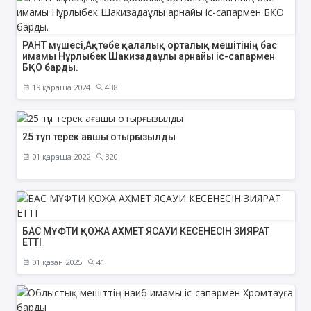
РАНТ мүшесі,Ақтөбе қалалық орталық мешітінің бас
имамы Нұрлыбек Шакизадаұлы арнайы іс-сапармен
БҚО барды.
19 қараша 2024
438
25 түп терек ағашы отырғызылды
01 қараша 2022
320
БАС МҮФТИ ҚОЖА АХМЕТ ЯСАУИ КЕСЕНЕСІН ЗИЯРАТ
ЕТТІ
01 қазан 2025
41