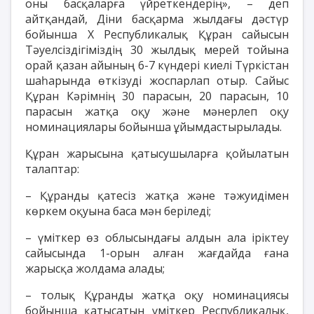
оны басқаларға үйреткендерің», – деп
айтқандай, Діни басқарма жылдағы дәстүр
бойынша Х Республикалық Құран сайысын
Тәуелсіздігіміздің 30 жылдық мерей тойына
орай қазан айының 6-7 күндері киелі Түркістан
шаһарында өткізуді жоспарлап отыр. Сайыс
Құран Кәрімнің 30 парасын, 20 парасын, 10
парасын жатқа оқу және мәнерлеп оқу
номинациялары бойынша ұйымдастырылады.
Құран жарысына қатысушыларға қойылатын
талаптар:
– Құранды қатесіз жатқа және тәжуидімен
көркем оқуына баса мән беріледі;
– үміткер өз облысындағы алдын ала іріктеу
сайысында 1-орын алған жағдайда ғана
жарысқа жолдама алады;
– толық Құранды жатқа оқу номинациясы
бойынша қатысатын үміткер Республикалық,