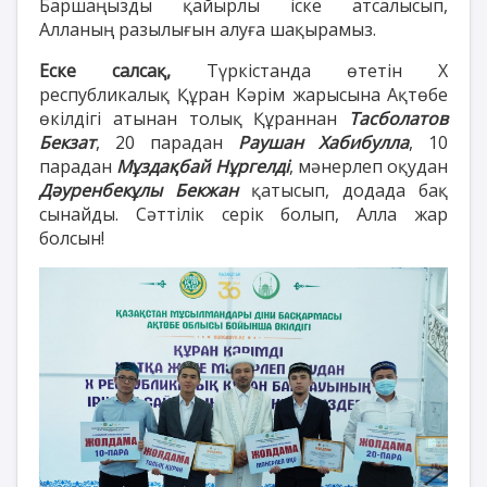
Баршаңызды қайырлы іске атсалысып,
Алланың разылығын алуға шақырамыз.
Еске салсақ,
Түркістанда өтетін Х
республикалық Құран Кәрім жарысына Ақтөбе
өкілдігі атынан
толық Құраннан
Тасболатов
Бекзат
, 20 парадан
Раушан Хабибулла
, 10
парадан
Мұздақбай Нұргелді
, мәнерлеп оқудан
Дәуренбекұлы Бекжан
қатысып, додада бақ
сынайды. Сәттілік серік болып, Алла жар
болсын!