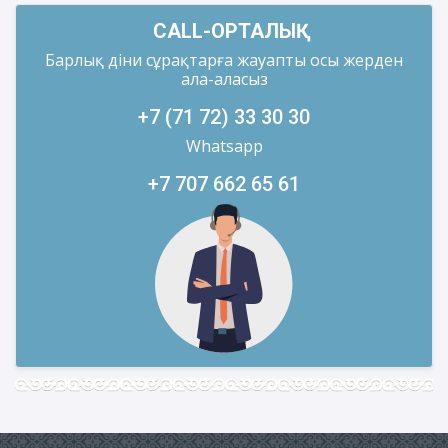
CALL-ОРТАЛЫҚ
Барлық діни сұрақтарға жауапты осы жерден
ала-аласыз
+7 (71 72) 33 30 30
Whatsapp
+7 707 662 65 61