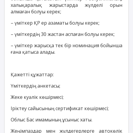
халықаралық жарыстарда жүлделі орын
алмаған болуы керек;
– үміткер ҚР ер азаматы болуы керек;
– үміткердің 30 жастан аспаған болуы керек;
– үміткер жарысқа тек бір номинация бойынша
ғана қатыса алады.
Қажетті құжаттар:
Үміткердің анкетасы;
Жеке куәлік көшірмесі;
Іріктеу сайысының сертификат көшірмесі;
Облыс Бас имамының ұсыныс хаты.
Жеңімпаздар мен жүлдегерлерге автокөлік