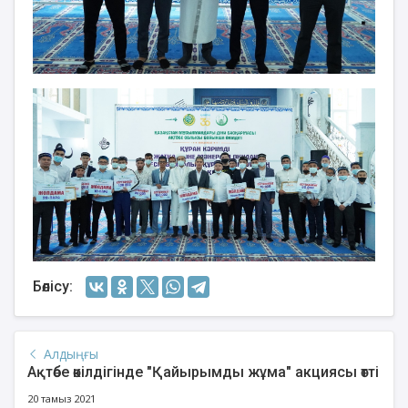
Бөлісу:
Алдыңғы
Ақтөбе өкілдігінде "Қайырымды жұма" акциясы өтті
20 тамыз 2021