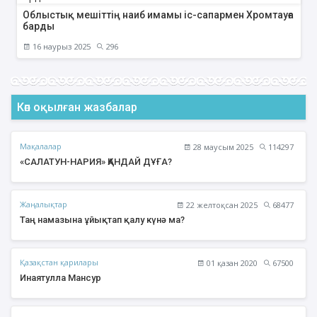
Облыстық мешіттің наиб имамы іс-сапармен Хромтауға
барды
16 наурыз 2025
296
Көп оқылған жазбалар
Мақалалар
28 маусым 2025
114297
«САЛАТУН-НАРИЯ» ҚАНДАЙ ДҰҒА?
Жаңалықтар
22 желтоқсан 2025
68477
Таң намазына ұйықтап қалу күнә ма?
Қазақстан қарилары
01 қазан 2020
67500
Инаятулла Мансур