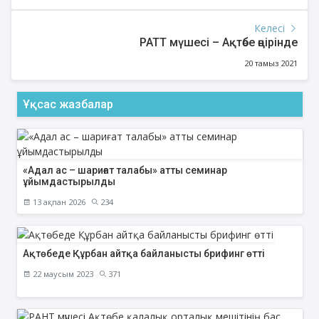
Келесі
РАТТ мүшесі – Ақтөбе өңірінде
20 тамыз 2021
Ұқсас жазбалар
«Адал ас – шариғат талабы» атты семинар
ұйымдастырылды
13 ақпан 2026
234
Ақтөбеде Құрбан айтқа байланысты брифинг өтті
22 маусым 2023
371