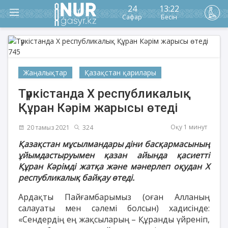
24
13:22
Сафар
Бесін
Жаңалықтар
Қазақстан қарилары
Түркістанда Х республикалық
Құран Кәрім жарысы өтеді
Оқу 1 минут
20 тамыз 2021
324
Қазақстан мұсылмандары діни басқармасының
ұйымдастыруымен қазан айында қасиетті
Құран Кәрімді жатқа және мәнерлеп оқудан Х
республикалық байқау өтеді.
Ардақты Пайғамбарымыз (оған Алланың
салауаты мен сәлемі болсын) хадисінде:
«Сендердің ең жақсыларың – Құранды үйреніп,