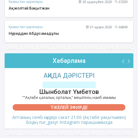
Қазақстан қарилары
20 қыркүйек 2020
67200
Ақжолтай Бақытжан
Қазақстан қарилары
01 қазан 2020
66869
Нуриддин Абдусамадұлы
Хабарлама
АҚИДА ДӘРІСТЕРІ
Шынболат Үмбетов
""Ақтөбе қалалық орталық" мешітінің наиб имамы
ТІКЕЛЕЙ ЭФИРДЕ
Аптаның сенбі күндері сағат 21:00 (Ақтөбе уақытымен)
Біздің nur_gasyr Instagram парақшамызда