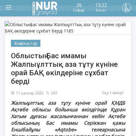
26
13:22
Сафар
Бесін
Жаңалықтар
Облыстың Бас имамы
Жалпыұлттық аза тұту күніне
орай БАҚ өкілдеріне сұхбат
берді
Оқу 1 минут
11 қаңтар 2022
267
Жалпыұлттық аза тұту күніне орай ҚМДБ
Ақтөбе облысы бойынша өкілдігінде Құран
Хатым дұғасы жасалынғаннан кейін Ақтөбе
облысының Бас имамы Серікжан қажы
Еншібайұлы «Aqtobe» телеарнасына