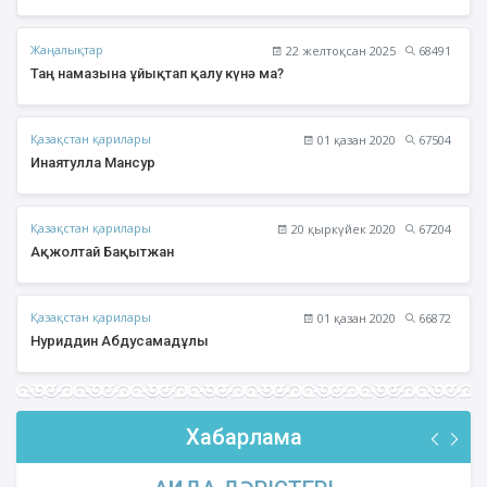
Жаңалықтар
22 желтоқсан 2025
68491
Таң намазына ұйықтап қалу күнә ма?
Қазақстан қарилары
01 қазан 2020
67504
Инаятулла Мансур
Қазақстан қарилары
20 қыркүйек 2020
67204
Ақжолтай Бақытжан
Қазақстан қарилары
01 қазан 2020
66872
Нуриддин Абдусамадұлы
Хабарлама