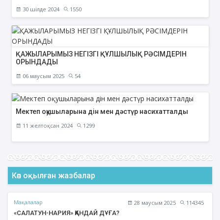
30 шілде 2024
1550
ҚАЖЫЛАРЫМЫЗ НЕГІЗГІ ҚҰЛШЫЛЫҚ РӘСІМДЕРІН
ОРЫНДАДЫ
06 маусым 2025
54
Мектеп оқушыларына дін мен дәстүр насихатталды
11 желтоқсан 2024
1299
Көп оқылған жазбалар
Мақалалар
28 маусым 2025
114345
«САЛАТУН-НАРИЯ» ҚАНДАЙ ДҰҒА?