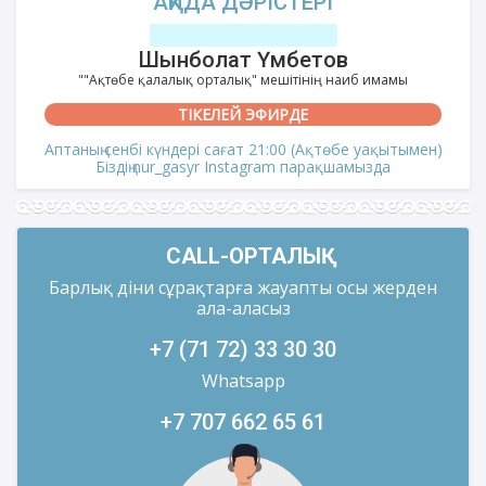
АҚИДА ДӘРІСТЕРІ
Шынболат Үмбетов
""Ақтөбе қалалық орталық" мешітінің наиб имамы
ТІКЕЛЕЙ ЭФИРДЕ
Аптаның сенбі күндері сағат 21:00 (Ақтөбе уақытымен)
Біздің nur_gasyr Instagram парақшамызда
CALL-ОРТАЛЫҚ
Барлық діни сұрақтарға жауапты осы жерден
ала-аласыз
+7 (71 72) 33 30 30
Whatsapp
+7 707 662 65 61