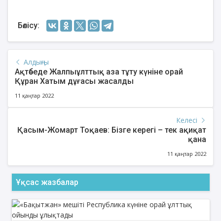
Бөлісу:
Алдыңғы
Ақтөбеде Жалпыұлттық аза тұту күніне орай
Құран Хатым дұғасы жасалды
11 қаңтар 2022
Келесі
Қасым-Жомарт Тоқаев: Бізге керегі – тек ақиқат
қана
11 қаңтар 2022
Ұқсас жазбалар