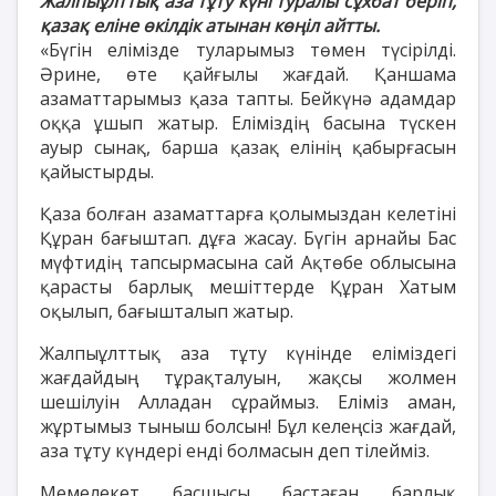
Жалпыұлттық аза тұту күні туралы сұхбат беріп,
қазақ еліне өкілдік атынан көңіл айтты.
«Бүгін елімізде туларымыз төмен түсірілді.
Әрине, өте қайғылы жағдай. Қаншама
азаматтарымыз қаза тапты. Бейкүнә адамдар
оққа ұшып жатыр. Еліміздің басына түскен
ауыр сынақ, барша қазақ елінің қабырғасын
қайыстырды.
Қаза болған азаматтарға қолымыздан келетіні
Құран бағыштап. дұға жасау. Бүгін арнайы Бас
мүфтидің тапсырмасына сай Ақтөбе облысына
қарасты барлық мешіттерде Құран Хатым
оқылып, бағышталып жатыр.
Жалпыұлттық аза тұту күнінде еліміздегі
жағдайдың тұрақталуын, жақсы жолмен
шешілуін Алладан сұраймыз. Еліміз аман,
жұртымыз тыныш болсын! Бұл келеңсіз жағдай,
аза тұту күндері енді болмасын деп тілейміз.
Мемелекет басшысы бастаған барлық