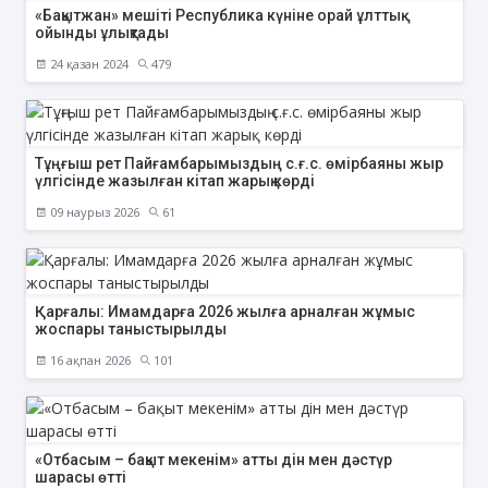
«Бақытжан» мешіті Республика күніне орай ұлттық
ойынды ұлықтады
24 қазан 2024
479
Тұңғыш рет Пайғамбарымыздың с.ғ.с. өмірбаяны жыр
үлгісінде жазылған кітап жарық көрді
09 наурыз 2026
61
Қарғалы: Имамдарға 2026 жылға арналған жұмыс
жоспары таныстырылды
16 ақпан 2026
101
«Отбасым – бақыт мекенім» атты дін мен дәстүр
шарасы өтті