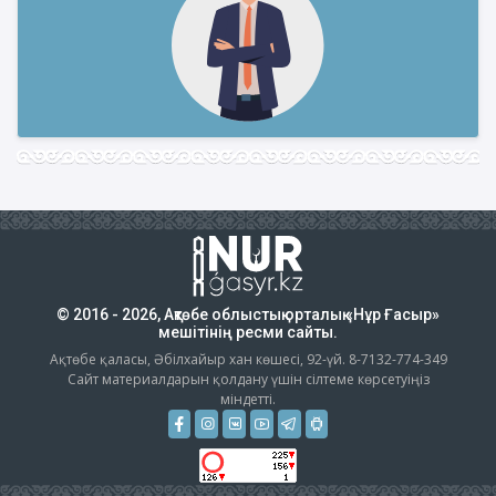
© 2016 - 2026, Ақтөбе облыстық орталық «Нұр Ғасыр»
мешітінің ресми сайты.
Ақтөбе қаласы, Әбілхайыр хан көшесі, 92-үй. 8-7132-774-349
Сайт материалдарын қолдану үшін сілтеме көрсетуіңіз
міндетті.