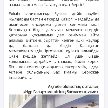
азаматтарға Алла Таға күш-қуат берсін!
Еліміз тарихымызда бүгінге дейін нәубет
жылдарды бастан өткерді. Қазіргі жағдайды да
аман-есен еңсереміз деген сеніміміз мол.
Болашақта бізде дамыған мемелекеттердің
қатарына қосыламыз деп сеніммен айта
аламыз. Өйткені, сырттан келген ішкі жаулар
да, басқасы да біздің Қазақстан
мемелекетіміздің іргетасын құлата алмайды.
Оған күшіде жетпейді. Ол үшін біздің
халқымызға әрдайым ынтымақ, бірлік керек.
Біз – кез келген қиындықты еңсереміз!», - деді
Ақтөбе облысының Бас имамы Серікжан
Еншібайұлы.
Ақтөбе облыстық орталық
«Нұр Ғасыр» мешітінің баспасөз қызметі