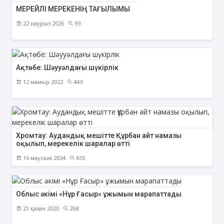
МЕРЕЙЛІ МЕРЕКЕНІҢ ТАҒЫЛЫМЫ
22 наурыз 2026
93
Ақтөбе: Шәууәлдағы шүкірлік
12 мамыр 2022
443
Хромтау: Аудандық мешітте Құрбан айт намазы
оқылып, мерекелік шаралар өтті
16 маусым 2024
655
Облыс әкімі «Нұр Ғасыр» ұжымын марапаттады
21 қазан 2020
268