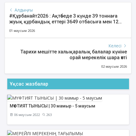
Алдыңғы
#Құрбанайт2026 : Ақтөбеде 3 күнде 39 тоннаға
жуық құрбандық еттері 3649 отбасыға мен 12
мекемеге таратылды
01 маусым 2026
Келесі
Тарихи мешітте халықаралық балалар күніне
орай мерекелік шара өтті
02 маусым 2026
Ұқсас жазбалар
МҮФТИЯТ ТЫНЫСЫ | 30 мамыр - 5 маусым
06 маусым 2022
263