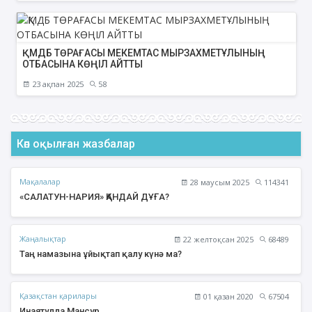
ҚМДБ ТӨРАҒАСЫ МЕКЕМТАС МЫРЗАХМЕТҰЛЫНЫҢ
ОТБАСЫНА КӨҢІЛ АЙТТЫ
23 ақпан 2025
58
Көп оқылған жазбалар
Мақалалар
28 маусым 2025
114341
«САЛАТУН-НАРИЯ» ҚАНДАЙ ДҰҒА?
Жаңалықтар
22 желтоқсан 2025
68489
Таң намазына ұйықтап қалу күнә ма?
Қазақстан қарилары
01 қазан 2020
67504
Инаятулла Мансур