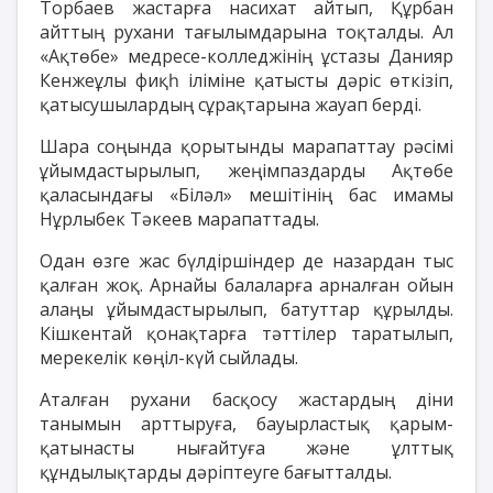
Торбаев жастарға насихат айтып, Құрбан
айттың рухани тағылымдарына тоқталды. Ал
«Ақтөбе» медресе-колледжінің ұстазы Данияр
Кенжеұлы фиқһ іліміне қатысты дәріс өткізіп,
қатысушылардың сұрақтарына жауап берді.
Шара соңында қорытынды марапаттау рәсімі
ұйымдастырылып, жеңімпаздарды Ақтөбе
қаласындағы «Біләл» мешітінің бас имамы
Нұрлыбек Тәкеев марапаттады.
Одан өзге жас бүлдіршіндер де назардан тыс
қалған жоқ. Арнайы балаларға арналған ойын
алаңы ұйымдастырылып, батуттар құрылды.
Кішкентай қонақтарға тәттілер таратылып,
мерекелік көңіл-күй сыйлады.
Аталған рухани басқосу жастардың діни
танымын арттыруға, бауырластық қарым-
қатынасты нығайтуға және ұлттық
құндылықтарды дәріптеуге бағытталды.