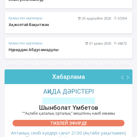
Қазақстан қарилары
20 қыркүйек 2020
67204
Ақжолтай Бақытжан
Қазақстан қарилары
01 қазан 2020
66872
Нуриддин Абдусамадұлы
Хабарлама
ФИҚҺ ДӘРІСТЕРІ
Нұрбол Смағұлов
""Нұр Ғасыр" облыстық мешітінің наиб имамы
ТІКЕЛЕЙ ЭФИРДЕ
Аптаның сәрсенбі күндері сағат 21:00 (Ақтөбе