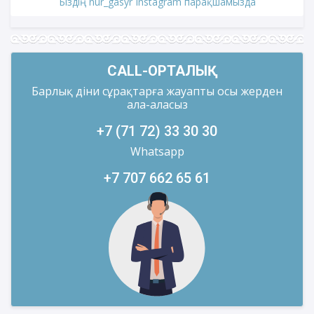
уақытымен)
Біздің nur_gasyr Instagram парақшамызда
CALL-ОРТАЛЫҚ
Барлық діни сұрақтарға жауапты осы жерден
ала-аласыз
+7 (71 72) 33 30 30
Whatsapp
+7 707 662 65 61