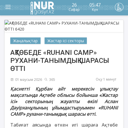
26
05:47
Сафар
Күн
Жаңалықтар
Жастар ісі секторы
АҚТӨБЕДЕ «RUHANI CAMP»
РУХАНИ-ТАНЫМДЫҚ ШАРАСЫ
ӨТТІ
Оқу 1 минут
01 маусым 2026
365
Қасиетті Құрбан айт мерекесін ұлықтау
мақсатында Ақтөбе облысы бойынша «Жастар
ісі» секторының жауапты өкілі Аслан
Дәуірханұлының ұйымдастыруымен «RUHANI
CAMP» рухани-танымдық шарасы өтті.
Табиғат аясында өткен игі шараға Ақтөбе