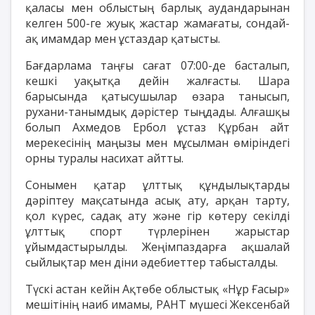
қаласы мен облыстың барлық аудандарынан
келген 500-ге жуық жастар жамағаты, сондай-
ақ имамдар мен ұстаздар қатысты.
Бағдарлама таңғы сағат 07:00-де басталып,
кешкі уақытқа дейін жалғасты. Шара
барысында қатысушылар өзара танысып,
рухани-танымдық дәрістер тыңдады. Алғашқы
болып Ахмедов Ербол ұстаз Құрбан айт
мерекесінің маңызы мен мұсылман өміріндегі
орны туралы насихат айтты.
Сонымен қатар ұлттық құндылықтарды
дәріптеу мақсатында асық ату, арқан тарту,
қол күрес, садақ ату және гір көтеру секілді
ұлттық спорт түрлерінен жарыстар
ұйымдастырылды. Жеңімпаздарға ақшалай
сыйлықтар мен діни әдебиеттер табысталды.
Түскі астан кейін Ақтөбе облыстық «Нұр Ғасыр»
мешітінің наиб имамы, РАНТ мүшесі Жексенбай