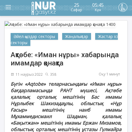
25
05:45
Сафар
Күн
Әйел-қыздар секторы
Жаңалықтар
Жастар ісі
секторы
Ақтөбе: «Иман нұры» хабарында
имамдар қонақта
Оқу 1 минут
11 наурыз 2022
358
Бүгін «Aqtobe» теларнасындағы «Иман нұры»
бағдарламасында РАНТ мүшесі, Ақтөбе
қалалық орталық мешітінің Бас имамы
Нұрлыбек Шакизадаұлы, облыстық «Нұр
Ғасыр» мешітінің наиб имамы
Мұхаммедисмаил Шадман, қалалық
«Бақытжан» мешітінің имамы Ержан Мизамов,
облыстық орталық мешітінің ұстазы Гүлмайра