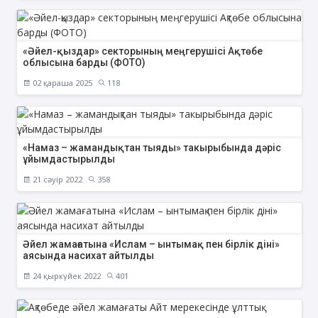
«Әйел-қыздар» секторының меңгерушісі Ақтөбе
облысына барды (ФОТО)
02 қараша 2025
118
«Намаз – жамандықтан тыяды» такырыбында дәріс
ұйымдастырылды
21 сәуір 2022
358
Әйел жамағатына «Ислам – ынтымақ пен бірлік діні»
аясында насихат айтылды
24 қыркүйек 2022
401