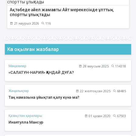
Ақтөбеде әйел жамағаты Айт мерекесінде ұлттық
спортты ұлықтады
21 наурыз 2026
116
Көп оқылған жазбалар
Мақалалар
28 маусым 2025
114318
«САЛАТУН-НАРИЯ» ҚАНДАЙ ДҰҒА?
Жаңалықтар
22 желтоқсан 2025
68485
Таң намазына ұйықтап қалу күнә ма?
Қазақстан қарилары
01 қазан 2020
67503
Инаятулла Мансур