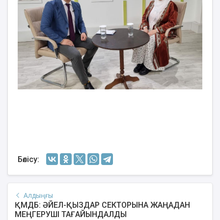
Бөлісу:
Алдыңғы
ҚМДБ: ӘЙЕЛ-ҚЫЗДАР СЕКТОРЫНА ЖАҢАДАН
МЕҢГЕРУШІ ТАҒАЙЫНДАЛДЫ