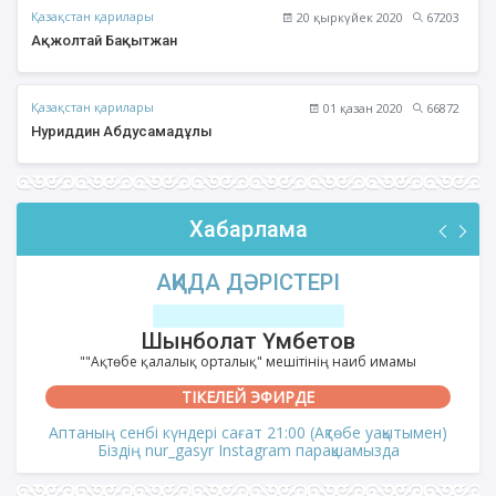
Қазақстан қарилары
20 қыркүйек 2020
67203
Ақжолтай Бақытжан
Қазақстан қарилары
01 қазан 2020
66872
Нуриддин Абдусамадұлы
Хабарлама
АҚИДА ДӘРІСТЕРІ
Шынболат Үмбетов
""Ақтөбе қалалық орталық" мешітінің наиб имамы
ТІКЕЛЕЙ ЭФИРДЕ
Аптаның сенбі күндері сағат 21:00 (Ақтөбе уақытымен)
Біздің nur_gasyr Instagram парақшамызда