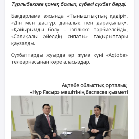
Тұрлыбекова қонақ болып, сүбелі сұхбат берді.
Бағдарлама аясында «Тыныштықтың қадірі»,
«Дін мен дәстүр: даналық пен дарақылық»,
«Қайырымды болу – ізгілікке тәрбиелейді»,
«Салиқалы әйелдің сипаты» тақырыптары
қаузалды.
Сұхбаттарды жуырда әр жұма күні «Aqtobe»
телеарнасынан көре аласыздар.
Ақтөбе облыстық орталық
«Нұр Ғасыр» мешітінің баспасөз қызметі