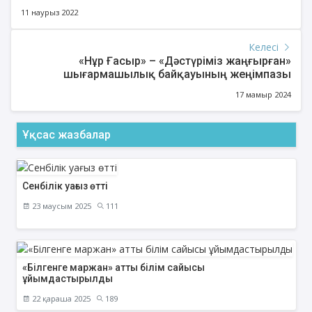
11 наурыз 2022
Келесі
«Нұр Ғасыр» – «Дәстүріміз жаңғырған»
шығармашылық байқауының жеңімпазы
17 мамыр 2024
Ұқсас жазбалар
Сенбілік уағыз өтті
23 маусым 2025
111
«Білгенге маржан» атты білім сайысы
ұйымдастырылды
22 қараша 2025
189